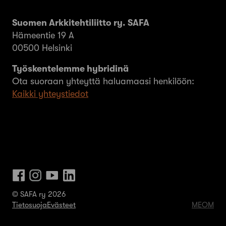
Suomen Arkkitehtiliitto ry. SAFA
Hämeentie 19 A
00500 Helsinki
Työskentelemme hybridinä
Ota suoraan yhteyttä haluamaasi henkilöön:
Kaikki yhteystiedot
© SAFA ry 2026
Tietosuoja
Evästeet
MEOM