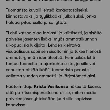
Tuomaristo kuvaili lehteä korkeatasoiseksi,
kiinnostavaksi ja tyylikkääksi julkaisuksi, jonka
haluaa pitää esillä ja säilyttää.
”Lehti katsoo alaa laajasti ja kriittisesti, ja sisältö
palvelee jäsenten lisäksi myös ammattikunnan
ulkopuolisia lukijoita. Lehden kiehtova
visuaalisuus sopii sen sisältöihin ja tukee hienosti
ammattiryhmän identiteettiä. Perinteikäs lehti
tuntuu tuoreelta ja ajankohtaiselta, ja sille voi
ennustaa pitkää ikää”, tuomaristo perusteli
valintaa vuoden ammatti- ja järjestömediaksi.
Päätoimittaja
Kristo Vesikansa
näkee tärkeänä,
että palkitsemisperusteena oli se, miten media
palvelee jäsenyhteisöään juuri sille sopivissa
kanavissa.