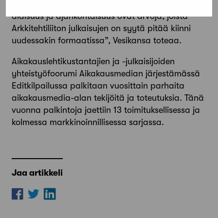
“Palkintoperusteina mainittu kriittisyys, laaja-
alaisuus ja ajankohtaisuus ovat arvoja, joista
Arkkitehtiliiton julkaisujen on syytä pitää kiinni
uudessakin formaatissa”, Vesikansa toteaa.
Aikakauslehtikustantajien ja -julkaisijoiden
yhteistyöfoorumi Aikakausmedian järjestämässä
Editkilpailussa palkitaan vuosittain parhaita
aikakausmedia-alan tekijöitä ja toteutuksia. Tänä
vuonna palkintoja jaettiin 13 toimituksellisessa ja
kolmessa markkinoinnillisessa sarjassa.
Jaa artikkeli