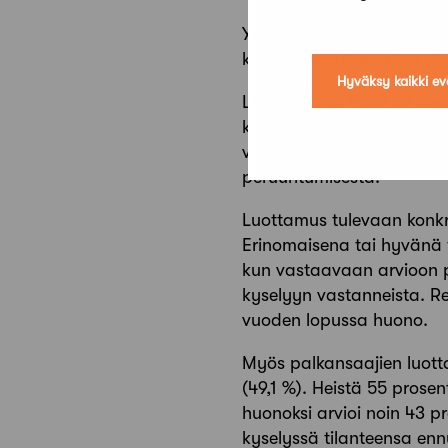
Yrittäjävastaajista peräti
kuukauden aikana (63 % 
Hyväksy kaikki ev
Lähes puolet (47,8 %) vas
kyselyssä peruuntumisista
vastanneista. Myös palkan
peruuntumisesta.
Luottamus tulevaan konkre
Erinomaisena tai hyvänä t
kun vastaavaan arvioon p
kyselyyn vastanneista. Re
vuoden lopussa huono.
Myös palkansaajien luotta
(49,1 %). Heistä 55 prosent
huonoksi arvioi noin 43 pr
kyselyssä tilanteensa ennu