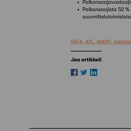
Palkansaajavastaajis
Palkansaajista 52 % 
suunnittelutoimistoi
SAFA, ATL, MARK: Arkkite
Jaa artikkeli