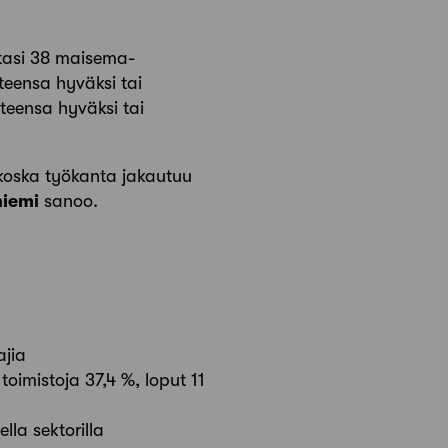
tasi 38 maisema-
anteensa hyväksi tai
nteensa hyväksi tai
 koska työkanta jakautuu
niemi
sanoo.
ajia
toimistoja 37,4 %, loput 11
lla sektorilla