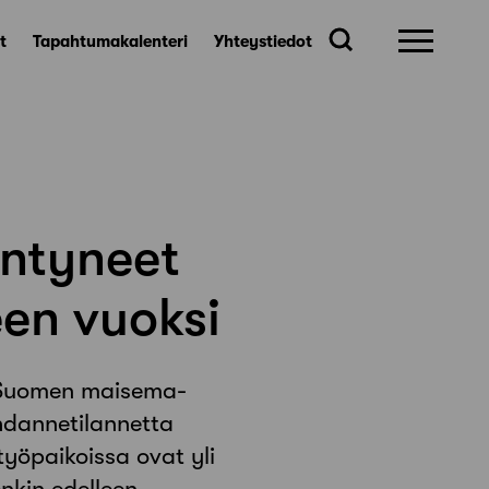
t
Tapahtumakalenteri
Yhteystiedot
äntyneet
en vuoksi
ja Suomen maisema-
uhdannetilannetta
työpaikoissa ovat yli
nkin edelleen