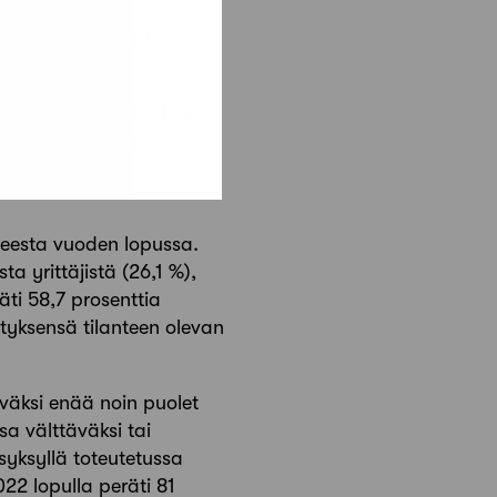
en edeltävien kuuden
uuntunut. Viime vuoden
22 noin kolmannes
yssä hankkeiden
nteesta vuoden lopussa.
a yrittäjistä (26,1 %),
ti 58,7 prosenttia
tyksensä tilanteen olevan
yväksi enää noin puolet
nsa välttäväksi tai
syksyllä toteutetussa
022 lopulla peräti 81