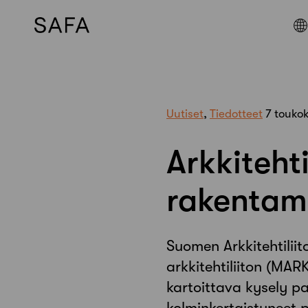
Skip
to
content
Uutiset
,
Tiedotteet
7 touko
Arkkiteht
rakentam
Suomen Arkkitehtiliit
arkkitehtiliiton (MAR
kartoittava kysely pa
kolminkertaistuneet p