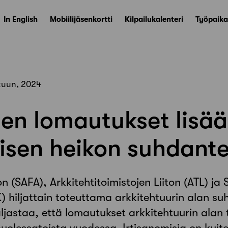
In English
Mobiilijäsenkortti
Kilpailukalenteri
Työpaika
kuun, 2024
ien lomautukset lisä
isen heikon suhdante
on (SAFA), Arkkitehtitoimistojen Liiton (ATL) 
K) hiljattain toteuttama arkkitehtuurin alan s
ljastaa, että lomautukset arkkitehtuurin alan 
uolessatoista vuodessa. Irtisanomisia on kuite