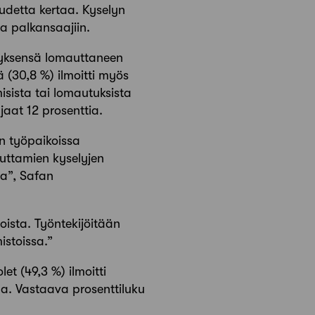
uudetta kertaa. Kyselyn
ja palkansaajiin.
ityksensä lomauttaneen
 (30,8 %) ilmoitti myös
isista tai lomautuksista
jaat 12 prosenttia.
n työpaikoissa
uttamien kyselyjen
sa”, Safan
oista. Työntekijöitään
istoissa.”
t (49,3 %) ilmoitti
a. Vastaava prosenttiluku