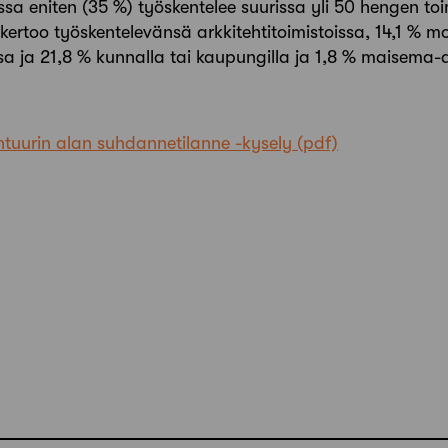
sa eniten (35 %) työskentelee suurissa yli 50 hengen toi
kertoo työskentelevänsä arkkitehtitoimistoissa, 14,1 % mo
ssa ja 21,8 % kunnalla tai kaupungilla ja 1,8 % maisema-a
htuurin alan suhdannetilanne -kysely