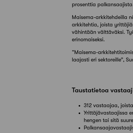
prosenttia palkansaajista
Maisema-arkkitehdeilla n
arkkitehtia, joista yrittäj
vähintään välttäväksi. Työ
erinomaiseksi.
“Maisema-arkkitehtitoimi
laajasti eri sektoreille”,
Taustatietoa vastaaj
312 vastaajaa, joista
Yrittäjävastaajissa e
hengen tai sitä suur
Palkansaajavastaajista