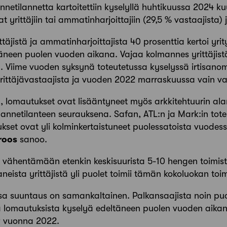
nnetilannetta kartoitettiin kyselyllä huhtikuussa 2024 k
 yrittäjiin tai ammatinharjoittajiin (29,5 % vastaajista) 
ttäjistä ja ammatinharjoittajista 40 prosenttia kertoi yr
äneen puolen vuoden aikana. Vajaa kolmannes yrittäjistä
a. Viime vuoden syksynä toteutetussa kyselyssä irtisanom
 yrittäjävastaajista ja vuoden 2022 marraskuussa vain va
, lomautukset ovat lisääntyneet myös arkkitehtuurin ala
annetilanteen seurauksena. Safan, ATL:n ja Mark:in tote
set ovat yli kolminkertaistuneet puolessatoista vuodes
roos
sanoo.
u vähentämään etenkin keskisuurista 5-10 hengen toimist
aneista yrittäjistä yli puolet toimii tämän kokoluokan toim
sa suuntaus on samankaltainen. Palkansaajista noin puole
a lomautuksista kyselyä edeltäneen puolen vuoden aikan
19 vuonna 2022.