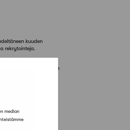
ä edeltäneen kuuden
a rekrytointeja.
 ole pysähtynyt
rkkitehtitoimistojen liiton
 lisää henkilöstöä kyselyä
a palkansaajavastaajista.
en median
änteistämme