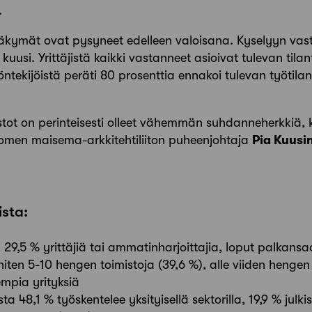
.
äkymät ovat pysyneet edelleen valoisana. Kyselyyn vas
iä kuusi. Yrittäjistä kaikki vastanneet asioivat tulevan til
ntekijöistä peräti 80 prosenttia ennakoi tulevan työtila
stot on perinteisesti olleet vähemmän suhdanneherkkiä,
 Suomen maisema-arkkitehtiliiton puheenjohtaja
Pia Kuusi
ista:
 29,5 % yrittäjiä tai ammatinharjoittajia, loput palkansa
niten 5-10 hengen toimistoja (39,6 %), alle viiden hengen 
empia yrityksiä
 48,1 % työskentelee yksityisellä sektorilla, 19,9 % julkise