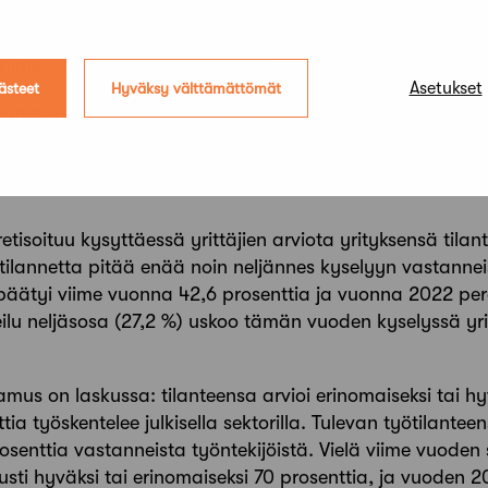
 71 prosenttia ilmoitti yrityksensä hankkeiden viivästyne
viime vuonna ja 55,6 % vuonna 2022).
Asetukset
ästeet
Hyväksy välttämättömät
tanneista yrittäjistä kertoi myös, että hankkeita on per
 ilmoitti noin 42 prosenttia vastanneista ja vuonna 20
saajista yli kolmannes (38,5 %) kertoi tuoreessa kysel
tisoituu kysyttäessä yrittäjien arviota yrityksensä tila
ilannetta pitää enää noin neljännes kyselyyn vastanneist
äätyi viime vuonna 42,6 prosenttia ja vuonna 2022 perä
ilu neljäsosa (27,2 %) uskoo tämän vuoden kyselyssä yri
mus on laskussa: tilanteensa arvioi erinomaiseksi tai h
tia työskentelee julkisella sektorilla. Tulevan työtilantee
osenttia vastanneista työntekijöistä. Vielä viime vuoden 
sti hyväksi tai erinomaiseksi 70 prosenttia, ja vuoden 2