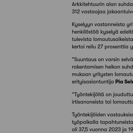
Arkkitehtuurin alan suhda
312 vastaajaa jakaantuivat
Kyselyyn vastanneista yri
henkilöstöä kyselyä edelt
tulevista lomautusaikeist
kertoi reilu 27 prosenttia
”Suuntaus on varsin selvä
rakentamisen heikon suhd
mukaan yritysten lomautuk
erityisasiantuntija
Pia Sel
“Työntekijöitä on joudutt
irtisanoneista tai lomautt
Työntekijöiden vastauksis
työpaikalla tapahtuneist
oli 37,5 vuonna 2023 ja 