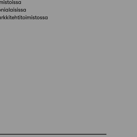
mistoissa
nialaisissa
rkkitehtitoimistossa