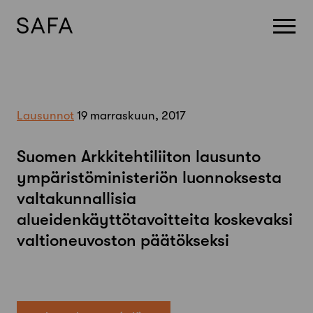
Skip
to
content
Lausunnot
19 marraskuun, 2017
Suomen Arkkitehtiliiton lausunto
ympäristöministeriön luonnoksesta
valtakunnallisia
alueidenkäyttötavoitteita koskevaksi
valtioneuvoston päätökseksi