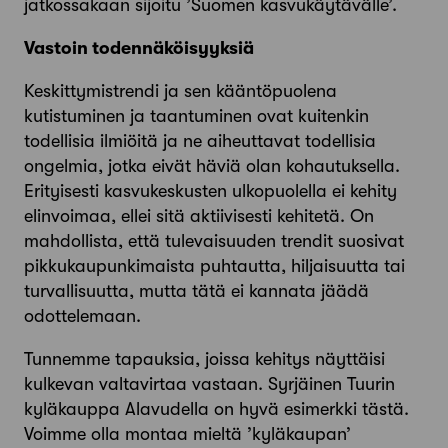
jatkossakaan sijoitu ’Suomen kasvukäytävälle’.
Vastoin todennäköisyyksiä
Keskittymistrendi ja sen kääntöpuolena
kutistuminen ja taantuminen ovat kuitenkin
todellisia ilmiöitä ja ne aiheuttavat todellisia
ongelmia, jotka eivät häviä olan kohautuksella.
Erityisesti kasvukeskusten ulkopuolella ei kehity
elinvoimaa, ellei sitä aktiivisesti kehitetä. On
mahdollista, että tulevaisuuden trendit suosivat
pikkukaupunkimaista puhtautta, hiljaisuutta tai
turvallisuutta, mutta tätä ei kannata jäädä
odottelemaan.
Tunnemme tapauksia, joissa kehitys näyttäisi
kulkevan valtavirtaa vastaan. Syrjäinen Tuurin
kyläkauppa Alavudella on hyvä esimerkki tästä.
Voimme olla montaa mieltä ’kyläkaupan’