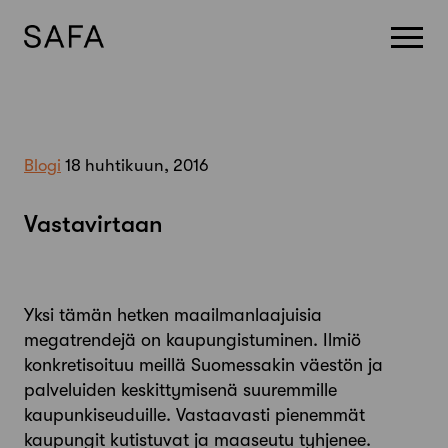
Skip
to
content
Blogi
18 huhtikuun, 2016
Vastavirtaan
Yksi tämän hetken maailmanlaajuisia
megatrendejä on kaupungistuminen. Ilmiö
konkretisoituu meillä Suomessakin väestön ja
palveluiden keskittymisenä suuremmille
kaupunkiseuduille. Vastaavasti pienemmät
kaupungit kutistuvat ja maaseutu tyhjenee.