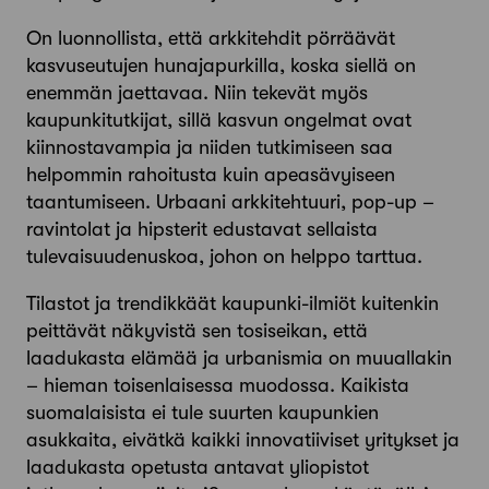
On luonnollista, että arkkitehdit pörräävät
kasvuseutujen hunajapurkilla, koska siellä on
enemmän jaettavaa. Niin tekevät myös
kaupunkitutkijat, sillä kasvun ongelmat ovat
kiinnostavampia ja niiden tutkimiseen saa
helpommin rahoitusta kuin apeasävyiseen
taantumiseen. Urbaani arkkitehtuuri, pop-up –
ravintolat ja hipsterit edustavat sellaista
tulevaisuudenuskoa, johon on helppo tarttua.
Tilastot ja trendikkäät kaupunki-ilmiöt kuitenkin
peittävät näkyvistä sen tosiseikan, että
laadukasta elämää ja urbanismia on muuallakin
– hieman toisenlaisessa muodossa. Kaikista
suomalaisista ei tule suurten kaupunkien
asukkaita, eivätkä kaikki innovatiiviset yritykset ja
laadukasta opetusta antavat yliopistot