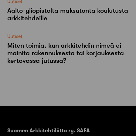
Uutiset
Aalto-​yliopistolta maksutonta koulutusta
arkkitehdeille
Uutiset
Miten toimia, kun arkkitehdin nimeä ei
mainita rakennuksesta tai korjauksesta
kertovassa jutussa?
Suomen Arkkitehtiliitto ry. SAFA