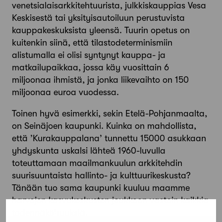
venetsialaisarkkitehtuurista, julkkiskauppias Vesa
Keskisestä tai yksityisautoiluun perustuvista
kauppakeskuksista yleensä. Tuurin opetus on
kuitenkin siinä, että tilastodeterminismiin
alistumalla ei olisi syntynyt kauppa- ja
matkailupaikkaa, jossa käy vuosittain 6
miljoonaa ihmistä, ja jonka liikevaihto on 150
miljoonaa euroa vuodessa.
Toinen hyvä esimerkki, sekin Etelä-Pohjanmaalta,
on Seinäjoen kaupunki. Kuinka on mahdollista,
että ’Kurakauppalana’ tunnettu 15000 asukkaan
yhdyskunta uskalsi lähteä 1960-luvulla
toteuttamaan maailmankuulun arkkitehdin
suurisuuntaista hallinto- ja kulttuurikeskusta?
Tänään tuo sama kaupunki kuuluu maamme
harvojen kasvukeskusten joukkoon vastoin kaikkia
todennäköisyyksiä.