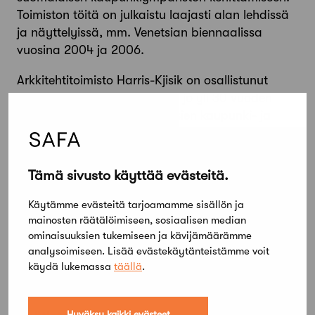
Toimiston töitä on julkaistu laajasti alan lehdissä
ja näyttelyissä, mm. Venetsian biennaalissa
vuosina 2004 ja 2006.
Arkkitehtitoimisto Harris-Kjisik on osallistunut
aktiivisesti kilpailutoimintaan jo yli 30 vuoden
ajan ja heidät tunnetaan uusien kaupunki- ja
asuntotypologioiden puolestapuhujana.
Voittaneita suunnitelmia ovat olleet: mm.
Ylöjärven keskusta, Espoon keskus, Marja-Vantaa,
Tämä sivusto käyttää evästeitä.
Helsingin Kalasatama, Jyväskylän Lutakko.
Saavutuksiin kuuluu myös 35 muuta
Käytämme evästeitä tarjoamamme sisällön ja
mainosten räätälöimiseen, sosiaalisen median
palkintosijaa. Harris ja Kjisik ovat toimineet
ominaisuuksien tukemiseen ja kävijämäärämme
tuomarina useissa kansallisissa ja
analysoimiseen. Lisää evästekäytänteistämme voit
kansainvälisissä arkkitehtikilpailuissa.
käydä lukemassa
täällä
.
Hyväksy kaikki evästeet