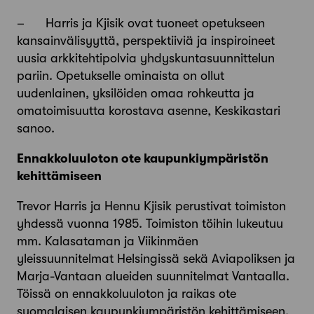
– Harris ja Kjisik ovat tuoneet opetukseen
kansainvälisyyttä, perspektiiviä ja inspiroineet
uusia arkkitehtipolvia yhdyskuntasuunnittelun
pariin. Opetukselle ominaista on ollut
uudenlainen, yksilöiden omaa rohkeutta ja
omatoimisuutta korostava asenne, Keskikastari
sanoo.
Ennakkoluuloton ote kaupunkiympäristön
kehittämiseen
Trevor Harris ja Hennu Kjisik perustivat toimiston
yhdessä vuonna 1985. Toimiston töihin lukeutuu
mm. Kalasataman ja Viikinmäen
yleissuunnitelmat Helsingissä sekä Aviapoliksen ja
Marja-Vantaan alueiden suunnitelmat Vantaalla.
Töissä on ennakkoluuloton ja raikas ote
suomalaisen kaupunkiympäristön kehittämiseen.