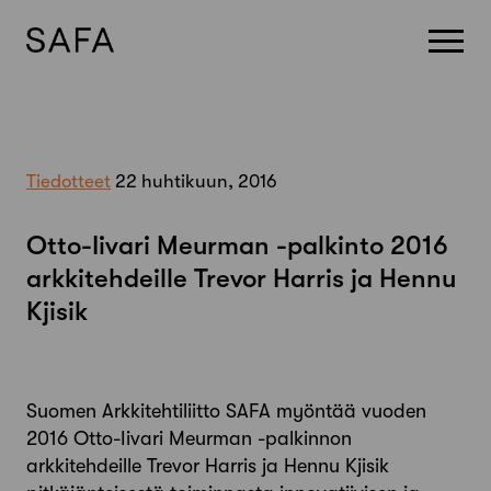
Skip
to
content
Tiedotteet
22 huhtikuun, 2016
Otto-Iivari Meurman -palkinto 2016
arkkitehdeille Trevor Harris ja Hennu
Kjisik
Suomen Arkkitehtiliitto SAFA myöntää vuoden
2016 Otto-Iivari Meurman -palkinnon
arkkitehdeille Trevor Harris ja Hennu Kjisik