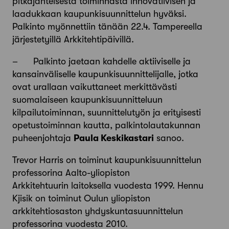
pitkäjänteisestä toiminnasta innovatiivisen ja
laadukkaan kaupunkisuunnittelun hyväksi.
Palkinto myönnettiin tänään 22.4. Tampereella
järjestetyillä Arkkitehtipäivillä.
– Palkinto jaetaan kahdelle aktiiviselle ja
kansainväliselle kaupunkisuunnittelijalle, jotka
ovat urallaan vaikuttaneet merkittävästi
suomalaiseen kaupunkisuunnitteluun
kilpailutoiminnan, suunnittelutyön ja erityisesti
opetustoiminnan kautta, palkintolautakunnan
puheenjohtaja
Paula Keskikastari
sanoo.
Trevor Harris on toiminut kaupunkisuunnittelun
professorina Aalto-yliopiston
Arkkitehtuurin laitoksella vuodesta 1999. Hennu
Kjisik on toiminut Oulun yliopiston
arkkitehtiosaston yhdyskuntasuunnittelun
professorina vuodesta 2010.