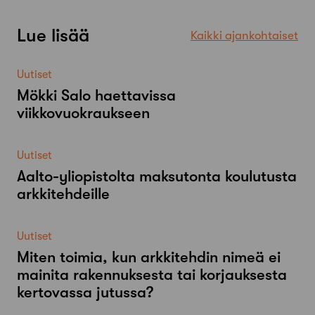
Lue lisää
Kaikki ajankohtaiset
Uutiset
Mökki Salo haettavissa
viikkovuokraukseen
Uutiset
Aalto-​yliopistolta maksutonta koulutusta
arkkitehdeille
Uutiset
Miten toimia, kun arkkitehdin nimeä ei
mainita rakennuksesta tai korjauksesta
kertovassa jutussa?