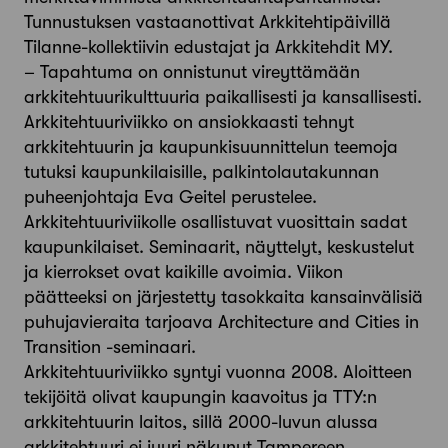
Tunnustuksen vastaanottivat Arkkitehtipäivillä
Tilanne-kollektiivin edustajat ja Arkkitehdit MY.
– Tapahtuma on onnistunut vireyttämään
arkkitehtuurikulttuuria paikallisesti ja kansallisesti.
Arkkitehtuuriviikko on ansiokkaasti tehnyt
arkkitehtuurin ja kaupunkisuunnittelun teemoja
tutuksi kaupunkilaisille, palkintolautakunnan
puheenjohtaja Eva Geitel perustelee.
Arkkitehtuuriviikolle osallistuvat vuosittain sadat
kaupunkilaiset. Seminaarit, näyttelyt, keskustelut
ja kierrokset ovat kaikille avoimia. Viikon
päätteeksi on järjestetty tasokkaita kansainvälisiä
puhujavieraita tarjoava Architecture and Cities in
Transition -seminaari.
Arkkitehtuuriviikko syntyi vuonna 2008. Aloitteen
tekijöitä olivat kaupungin kaavoitus ja TTY:n
arkkitehtuurin laitos, sillä 2000-luvun alussa
arkkitehtuuri ei juuri näkynyt Tampereen