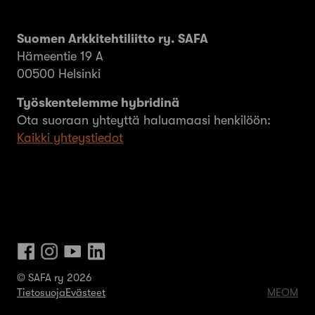
Suomen Arkkitehtiliitto ry. SAFA
Hämeentie 19 A
00500 Helsinki
Työskentelemme hybridinä
Ota suoraan yhteyttä haluamaasi henkilöön:
Kaikki yhteystiedot
© SAFA ry 2026
Tietosuoja
Evästeet
MEOM