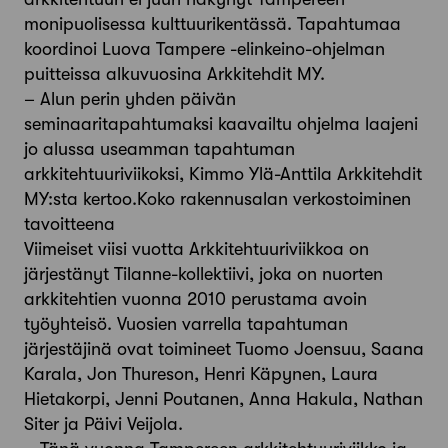
monipuolisessa kulttuurikentässä. Tapahtumaa
koordinoi Luova Tampere -elinkeino-ohjelman
puitteissa alkuvuosina Arkkitehdit MY.
– Alun perin yhden päivän
seminaaritapahtumaksi kaavailtu ohjelma laajeni
jo alussa useamman tapahtuman
arkkitehtuuriviikoksi, Kimmo Ylä-Anttila Arkkitehdit
MY:sta kertoo.Koko rakennusalan verkostoiminen
tavoitteena
Viimeiset viisi vuotta Arkkitehtuuriviikkoa on
järjestänyt Tilanne-kollektiivi, joka on nuorten
arkkitehtien vuonna 2010 perustama avoin
työyhteisö. Vuosien varrella tapahtuman
järjestäjinä ovat toimineet Tuomo Joensuu, Saana
Karala, Jon Thureson, Henri Käpynen, Laura
Hietakorpi, Jenni Poutanen, Anna Hakula, Nathan
Siter ja Päivi Veijola.