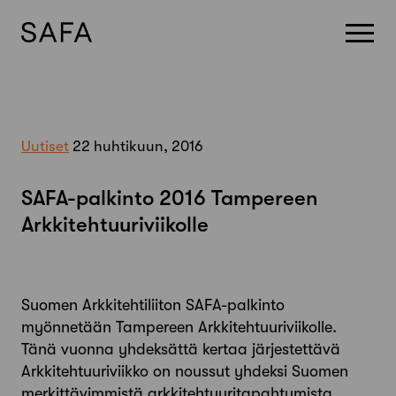
Skip
to
content
Uutiset
22 huhtikuun, 2016
SAFA-palkinto 2016 Tampereen
Arkkitehtuuriviikolle
Suomen Arkkitehtiliiton SAFA-palkinto
myönnetään Tampereen Arkkitehtuuriviikolle.
Tänä vuonna yhdeksättä kertaa järjestettävä
Arkkitehtuuriviikko on noussut yhdeksi Suomen
merkittävimmistä arkkitehtuuritapahtumista.