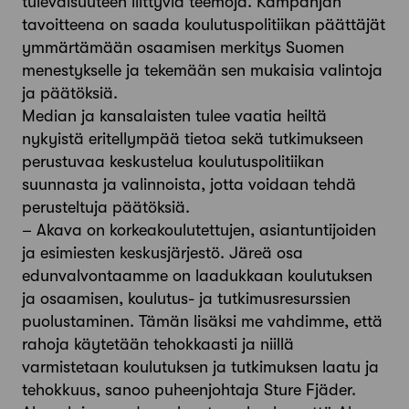
tulevaisuuteen liittyviä teemoja. Kampanjan
tavoitteena on saada koulutuspolitiikan päättäjät
ymmärtämään osaamisen merkitys Suomen
menestykselle ja tekemään sen mukaisia valintoja
ja päätöksiä.
Median ja kansalaisten tulee vaatia heiltä
nykyistä eritellympää tietoa sekä tutkimukseen
perustuvaa keskustelua koulutuspolitiikan
suunnasta ja valinnoista, jotta voidaan tehdä
perusteltuja päätöksiä.
– Akava on korkeakoulutettujen, asiantuntijoiden
ja esimiesten keskusjärjestö. Järeä osa
edunvalvontaamme on laadukkaan koulutuksen
ja osaamisen, koulutus- ja tutkimusresurssien
puolustaminen. Tämän lisäksi me vahdimme, että
rahoja käytetään tehokkaasti ja niillä
varmistetaan koulutuksen ja tutkimuksen laatu ja
tehokkuus, sanoo puheenjohtaja Sture Fjäder.