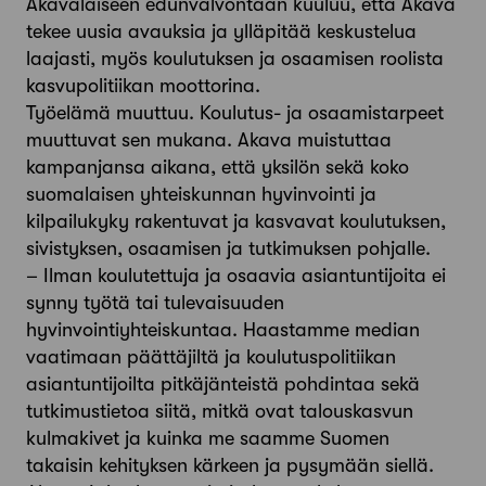
Akavalaiseen edunvalvontaan kuuluu, että Akava
tekee uusia avauksia ja ylläpitää keskustelua
laajasti, myös koulutuksen ja osaamisen roolista
kasvupolitiikan moottorina.
Työelämä muuttuu. Koulutus- ja osaamistarpeet
muuttuvat sen mukana. Akava muistuttaa
kampanjansa aikana, että yksilön sekä koko
suomalaisen yhteiskunnan hyvinvointi ja
kilpailukyky rakentuvat ja kasvavat koulutuksen,
sivistyksen, osaamisen ja tutkimuksen pohjalle.
– Ilman koulutettuja ja osaavia asiantuntijoita ei
synny työtä tai tulevaisuuden
hyvinvointiyhteiskuntaa. Haastamme median
vaatimaan päättäjiltä ja koulutuspolitiikan
asiantuntijoilta pitkäjänteistä pohdintaa sekä
tutkimustietoa siitä, mitkä ovat talouskasvun
kulmakivet ja kuinka me saamme Suomen
takaisin kehityksen kärkeen ja pysymään siellä.