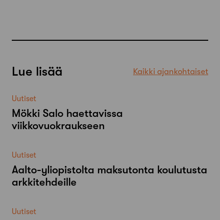
Lue lisää
Kaikki ajankohtaiset
Uutiset
Mökki Salo haettavissa
viikkovuokraukseen
Uutiset
Aalto-​yliopistolta maksutonta koulutusta
arkkitehdeille
Uutiset