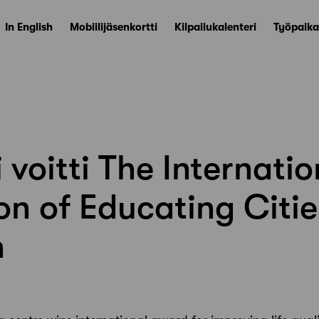
In English
Mobiilijäsenkortti
Kilpailukalenteri
Työpaika
voitti The Internatio
on of Educating Citie
n