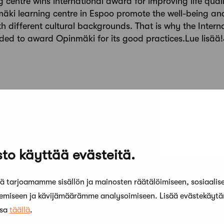
 centre wins international award for improving life quali
nmäki learning centre in Espoo promote the well-being an
h different cultural backgrounds. That is why the Intern
ded to award Opinmäki for its good practices.Lue lisää!
to käyttää evästeitä.
 tarjoamamme sisällön ja mainosten räätälöimiseen, sosiaalis
kemiseen ja kävijämäärämme analysoimiseen. Lisää evästekäyt
ssa
täällä
.