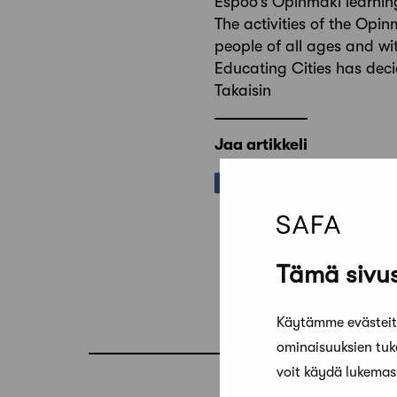
Espoo’s Opinmäki learning
The activities of the Opi
people of all ages and wit
Educating Cities has deci
Takaisin
Jaa artikkeli
Tämä sivus
Käytämme evästeitä
ominaisuuksien tu
voit käydä lukema