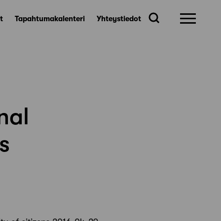
t
Tapahtumakalenteri
Yhteystiedot
nal
s