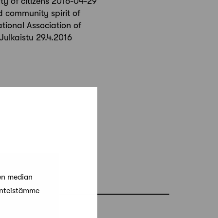
ty of citizens 2016-04-29
d community spirit of
ational Association of
Julkaistu 29.4.2016
en median
änteistämme