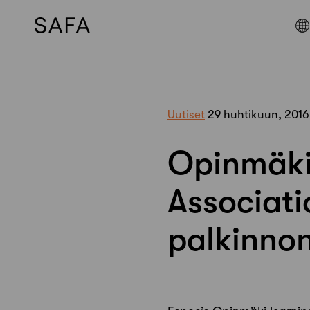
Skip
to
content
Uutiset
29 huhtikuun, 2016
Opinmäki 
Associati
palkinno