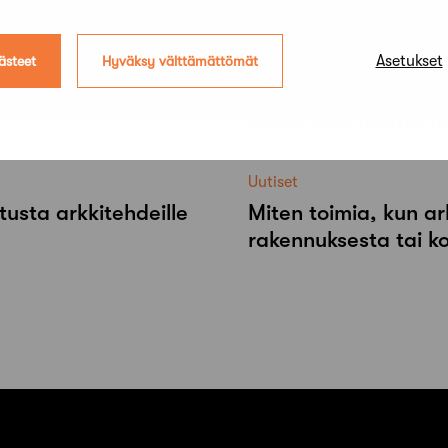
Asetukset
ästeet
Hyväksy välttämättömät
Uutiset
Mökki Salo haettavi
Uutiset
tusta arkkitehdeille
Miten toimia, kun ar
rakennuksesta tai k