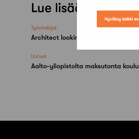
Lue lisää
Hyväksy kaikki ev
Työnhakijat
Architect looking for a job
Uutiset
Aalto-​yliopistolta maksutonta koulu