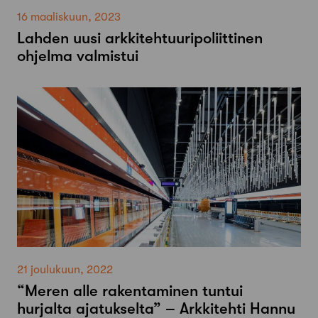
16 maaliskuun, 2023
Lahden uusi arkkitehtuuripoliittinen
ohjelma valmistui
21 joulukuun, 2022
“Meren alle rakentaminen tuntui
hurjalta ajatukselta” – Arkkitehti Hannu