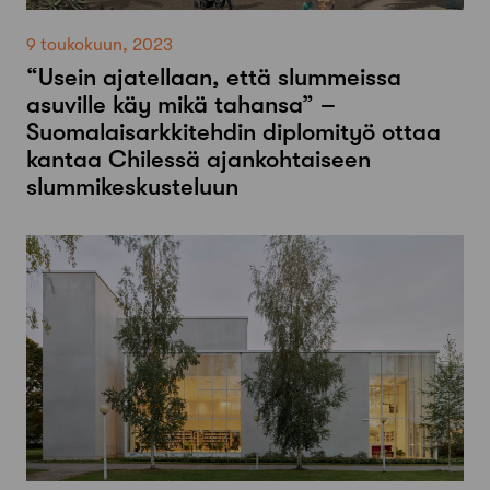
9 toukokuun, 2023
“Usein ajatellaan, että slummeissa
asuville käy mikä tahansa” –
Suomalaisarkkitehdin diplomityö ottaa
kantaa Chilessä ajankohtaiseen
slummikeskusteluun