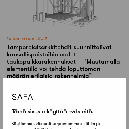
16 tammikuun, 2024
Tamperelaisarkkitehdit suunnittelivat
kansallispuistoihin uudet
taukopaikkarakennukset – “Muutamalla
elementillä voi tehdä loputtoman
määrän erilaisia rakennelmia”
Tämä sivusto käyttää evästeitä.
Käytämme evästeitä tarjoamamme sisällön ja