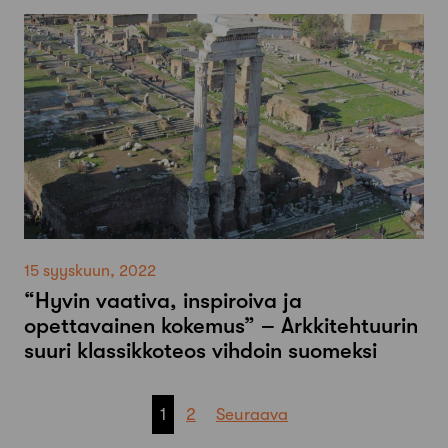
15 syyskuun, 2022
“Hyvin vaativa, inspiroiva ja
opettavainen kokemus” – Arkkitehtuurin
suuri klassikkoteos vihdoin suomeksi
Artikkelien
1
2
Seuraava
sivutus