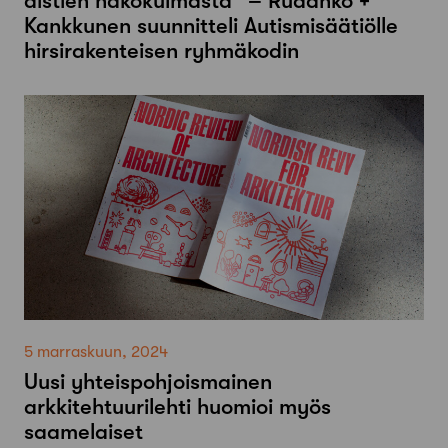
aistien näkökulmasta” – Rudanko +
Kankkunen suunnitteli Autismisäätiölle
hirsirakenteisen ryhmäkodin
5 marraskuun, 2024
Uusi yhteispohjoismainen
arkkitehtuurilehti huomioi myös
saamelaiset