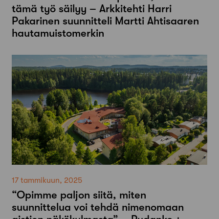
tämä työ säilyy – Arkkitehti Harri
Pakarinen suunnitteli Martti Ahtisaaren
hautamuistomerkin
17 tammikuun, 2025
“Opimme paljon siitä, miten
suunnittelua voi tehdä nimenomaan