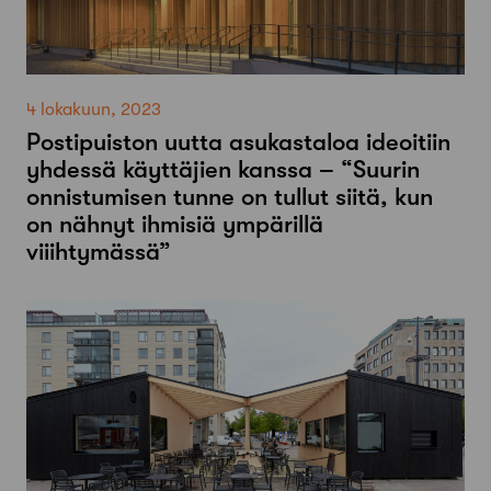
4 lokakuun, 2023
Postipuiston uutta asukastaloa ideoitiin
yhdessä käyttäjien kanssa – “Suurin
onnistumisen tunne on tullut siitä, kun
on nähnyt ihmisiä ympärillä
viiihtymässä”