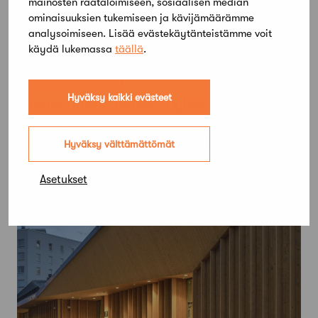
mainosten räätälöimiseen, sosiaalisen median
ominaisuuksien tukemiseen ja kävijämäärämme
analysoimiseen. Lisää evästekäytänteistämme voit
käydä lukemassa
täällä
.
14 marraskuun, 2023
Hyväksy kaikki evästeet
“Innostumme ideoista yhdessä ja
katsomme mihin ne johtavat” –
Arkkitehdin ja kuvataiteilijan
Hyväksy välttämättömät
yhteistyöstä syntyi kuusikulmainen
puutalo, joka on täynnä taidetta
Asetukset