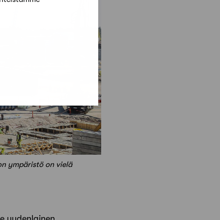
on ympäristö on vielä
lle uudenlainen