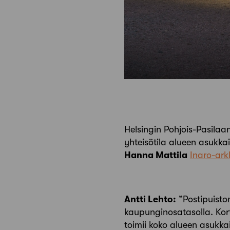
Helsingin Pohjois-Pasilaa
yhteisötila alueen asukka
Hanna Mattila
Inaro-ark
Antti Lehto:
”Postipuisto
kaupunginosatasolla. Kortt
toimii koko alueen asukka