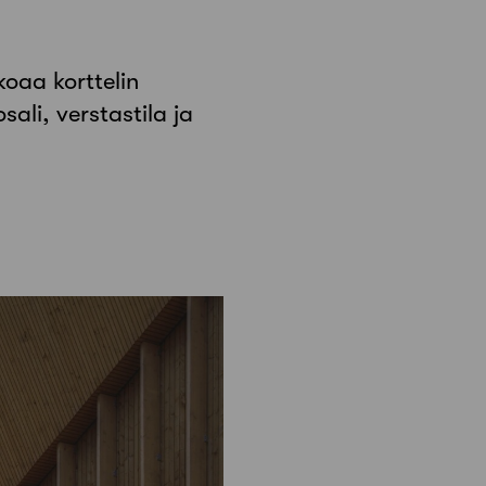
koaa korttelin
ali, verstastila ja