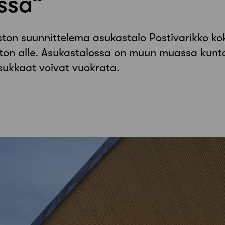
ssä”
ston suunnittelema asukastalo Postivarikko ko
ton alle. Asukastalossa on muun muassa kuntos
asukkaat voivat vuokrata.