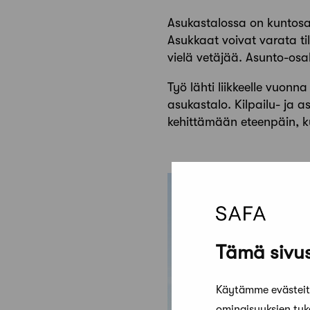
Asukastalossa on kuntosali,
Asukkaat voivat varata til
vielä vetäjää. Asunto-osa
Työ lähti liikkeelle vuonna
asukastalo. Kilpailu- ja 
kehittämään eteenpäin, k
Tämä sivus
Käytämme evästeitä
ominaisuuksien tu