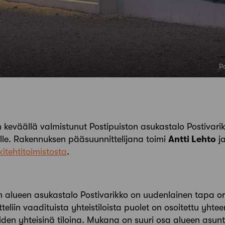
P
n keväällä valmistunut Postipuiston asukastalo Postivar
ille. Rakennuksen pääsuunnittelijana toimi
Antti Lehto
ja
kitehtitoimistosta
.
n alueen asukastalo Postivarikko on uudenlainen tapa or
eliin vaadituista yhteistiloista puolet on osoitettu yhte
iden yhteisinä tiloina. Mukana on suuri osa alueen asunt