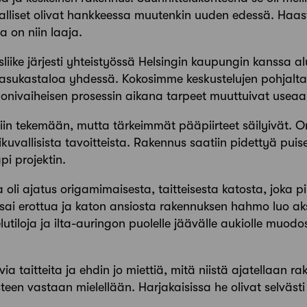
alliset olivat hankkeessa muutenkin uuden edessä. Haaste
a on niin laaja.
iike järjesti yhteistyössä Helsingin kaupungin kanssa alu
in asukastaloa yhdessä. Kokosimme keskustelujen pohjal
Monivaiheisen prosessin aikana tarpeet muuttuivat usea
iin tekemään, mutta tärkeimmät pääpiirteet säilyivät.
ikuvallisista tavoitteista. Rakennus saatiin pidettyä puis
äpi projektin.
oli ajatus origamimaisesta, taitteisesta katosta, joka pin
o sai erottua ja katon ansiosta rakennuksen hahmo luo 
elutiloja ja ilta-auringon puolelle jäävälle aukiolle muo
a taitteita ja ehdin jo miettiä, mitä niistä ajatellaan 
teen vastaan mielellään. Harjakaisissa he olivat selvästi