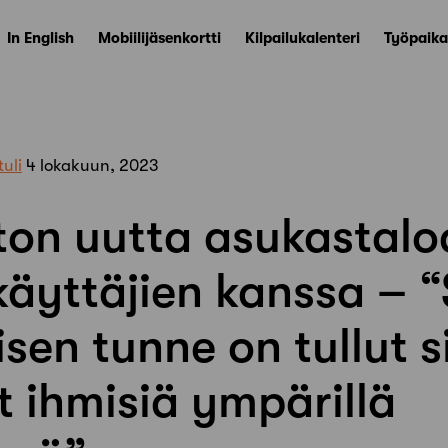
In English
Mobiilijäsenkortti
Kilpailukalenteri
Työpaika
tuli
4 lokakuun, 2023
ton uutta asukastaloa
äyttäjien kanssa – “
sen tunne on tullut si
 ihmisiä ympärillä