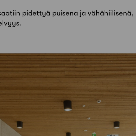
atiin pidettyä puisena ja vähä­hiilisenä, 
elvyys.