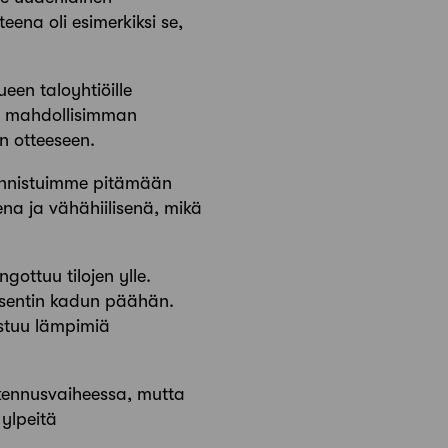
ena oli esimerkiksi se,
een taloyhtiöille
ta mahdollisimman
an otteeseen.
 Onnistuimme pitämään
ena ja vähä­hiilisenä, mikä
gottuu tilojen ylle.
aksentin kadun päähän.
dostuu lämpimiä
rakennusvaiheessa, mutta
 ylpeitä