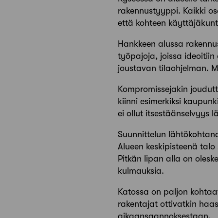
rakennustyyppi. Kaikki os
että kohteen käyttäjäkunt
Hankkeen alussa rakennusl
työpajoja, joissa ideoiti
joustavan tilaohjelman. 
Kompromissejakin joudutt
kiinni esimerkiksi kaupunk
ei ollut itsestäänselvyys l
Suunnittelun lähtökohtana 
Alueen keskipisteenä tal
Pitkän lipan alla on olesk
kulmauksia.
Katossa on paljon kohtaavi
rakentajat ottivatkin haas
aikaansaannoksestaan.