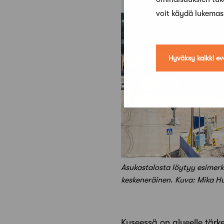
voit käydä lukema
Hyväksy kaikki ev
Asukastalosta löytyy esimerki
keskeneräinen. Kuva: Mika H
Kyseessä on alueelle tärk