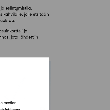
ja esiintymistila.
kahvilalle, jolle etsitään
 vuokraa.
asuinkortteli ja
nos, jota lähdettiin
en median
änteistämme