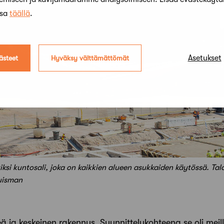
ssa
täällä
.
Asetukset
ästeet
Hyväksy välttämättömät
ksi kuntosali, joka on kaikkien alueen asukkaiden käytössä. Tal
uisman
eä ja keskeinen rakennus. Suunnittelukohteena se oli mei