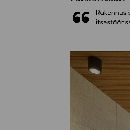
Rakennus sa
itsestääns