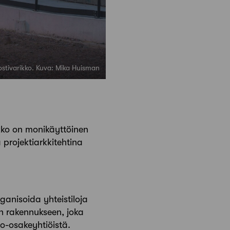
ostivarikko. Kuva: Mika Huisman
ikko on monikäyttöinen
 projektiarkkitehtina
ganisoida yhteistiloja
en rakennukseen, joka
o-osakeyhtiöistä.