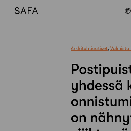
Skip
to
content
Arkkitehtiuutiset
,
Valmista 
Postipuis
yhdessä k
onnistumi
on nähnyt