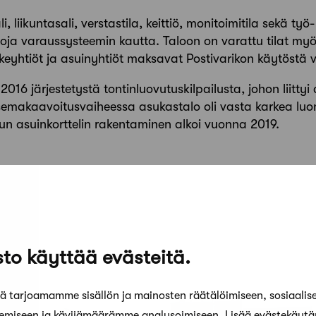
 liikuntasali, verstastila, keittiö, monitoimitila sekä työ- 
oja varaussysteemin kautta. Taloon on varattu tilat myös 
keyhtiöt ja asuinyhtiöt maksavat Postivarikon käytöstä
 2016 järjestetystä tontinluovutuskilpailusta, johon liittyi 
asemakaavoitusvaiheessa asukastalo oli vasta karkea luon
un asuinkorttelin rakentaminen alkoi vuonna 2019.
to käyttää evästeitä.
 tarjoamamme sisällön ja mainosten räätälöimiseen, sosiaalis
kemiseen ja kävijämäärämme analysoimiseen. Lisää evästekäyt