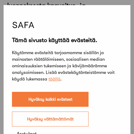
luonnoksesta kaavoitus- ja
rakentamislakilehdotukseksi
Tämä sivusto käyttää evästeitä.
Käytämme evästeitä tarjoamamme sisällön ja
mainosten räätälöimiseen, sosiaalisen median
ominaisuuksien tukemiseen ja kävijämäärämme
analysoimiseen. Lisää evästekäytänteistämme voit
käydä lukemassa
täällä
.
Hyväksy kaikki evästeet
22 joulukuun, 2021
Puheenvuoro: Maankäyttö- ja
rakennuslain uudistus tarvitsee aikalisän
Hyväksy välttämättömät
Asetukset