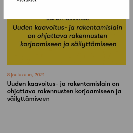
8 joulukuun, 2021
Uuden kaavoitus- ja rakentamislain on
ohjattava rakennusten korjaamiseen ja
säilyttämiseen