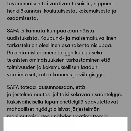
tavanomaisen tai vaativan tasoisiin, riippuen
henkilökunnan koulutuksesta, kokemuksesta ja
osaamisesta.
SAFA ei kannata kumpaakaan näistä
uudistuksista. Kaupunki- ja maisemakuvallinen
tarkastelu on oleellinen osa rakentamislupaa.
Rakentamislupamenettelyyn kuuluu sekä
teknisten ominaisuuksien tarkastaminen että
toimivuuden ja kokemuksellisen laadun
vaatimukset, kuten kauneus ja viihtyisyys.
SAFA toteaa lausunnossaan, että
järjestelmämuutos johtaisi sekavaan sääntelyyn.
Kaksivaiheisella lupamenettelyllä saavutettavat
mahdolliset hyödyt olisivat järjestelmän
monimutkaisuuteen nähden vaatimattomia.
Vaarana on myös, että lakiehdotus kaventaisi