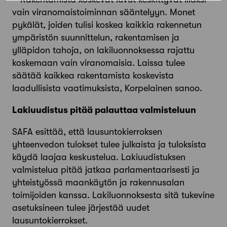
vain viranomaistoiminnan sääntelyyn. Monet
pykälät, joiden tulisi koskea kaikkia rakennetun
ympäristön suunnittelun, rakentamisen ja
ylläpidon tahoja, on lakiluonnoksessa rajattu
koskemaan vain viranomaisia.
Laissa tulee
säätää kaikkea rakentamista koskevista
laadullisista vaatimuksista,
Korpelainen sanoo.
Lakiuudistus pitää palauttaa valmisteluun
SAFA esittää, että lausuntokierroksen
yhteenvedon tulokset tulee julkaista ja tuloksista
käydä laajaa keskustelua. Lakiuudistuksen
valmistelua pitää jatkaa parlamentaarisesti ja
yhteistyössä maankäytön ja rakennusalan
toimijoiden kanssa. Lakiluonnoksesta sitä tukevine
asetuksineen tulee järjestää uudet
lausuntokierrokset.