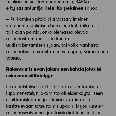
tuloksia on saatava nopeammin, SAFAn
erityisasiantuntija
Heini Korpelainen
sanoo.
–
Purkamisen pitää olla vasta viimeinen
vaihtoehto. Jokaisen hankkeen kohdalla tulisi
tarkkaan pohtia, onko olemassa olevaa
rakennusta mahdollista korjata
uudisrakentamisen sijaan, tai voiko vanhasta
rakennuksesta säästää edes rungon, Korpelainen
toteaa.
Rakentamisluvan jakaminen kahtia johtaisi
sekavaan sääntelyyn
Lakiuudistuksessa ehdotetaan rakentamisen
lupamenettelyn jakamista
alueidenkäytölliseen
sijoittamis­lupaan ja teknisiä vaatimuksia
käsittelevään toteuttamislupaan
. Myös kuntien
rakennusvalvonnat jaettaisiin kahteen kastiin: