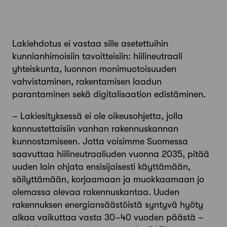
Lakiehdotus ei vastaa sille asetettuihin
kunnianhimoisiin tavoitteisiin: hiilineutraali
yhteiskunta, luonnon monimuotoisuuden
vahvistaminen, rakentamisen laadun
parantaminen sekä digitalisaation edistäminen.
–
Lakiesityksessä ei ole oikeusohjetta, jolla
kannustettaisiin vanhan rakennuskannan
kunnostamiseen. Jotta voisimme Suomessa
saavuttaa hiilineutraaliuden vuonna 2035, pitää
uuden lain ohjata ensisijaisesti käyttämään,
säilyttämään, korjaamaan ja muokkaamaan jo
olemassa olevaa rakennuskantaa. Uuden
rakennuksen energiansäästöistä syntyvä hyöty
alkaa vaikuttaa vasta 30–40 vuoden päästä –