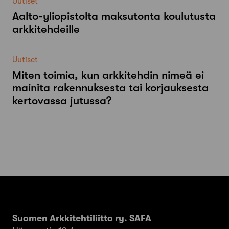
Uutiset
Aalto-​yliopistolta maksutonta koulutusta
arkkitehdeille
Uutiset
Miten toimia, kun arkkitehdin nimeä ei
mainita rakennuksesta tai korjauksesta
kertovassa jutussa?
Suomen Arkkitehtiliitto ry. SAFA