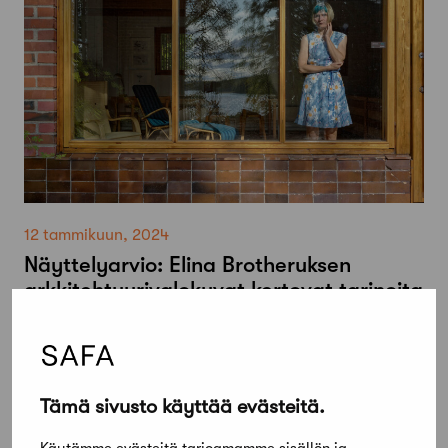
12 tammikuun, 2024
Näyttelyarvio: Elina Brotheruksen
arkkitehtuurivalokuvat kertovat tarinoita
Aaltojen rakennuksista, mutta
pääosassa niissä on ihminen
Tämä sivusto käyttää evästeitä.
Käytämme evästeitä tarjoamamme sisällön ja