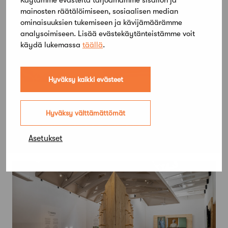
mainosten räätälöimiseen, sosiaalisen median
ominaisuuksien tukemiseen ja kävijämäärämme
analysoimiseen. Lisää evästekäytänteistämme voit
käydä lukemassa
täällä
.
Hyväksy kaikki evästeet
22 joulukuun, 2023
Teatteriarvio: Kotkan kaupunginteatterin
Hyväksy välttämättömät
Aino A. kartoittaa naistaiteilijan ahdasta
paikkaa miesten maailmassa
Asetukset