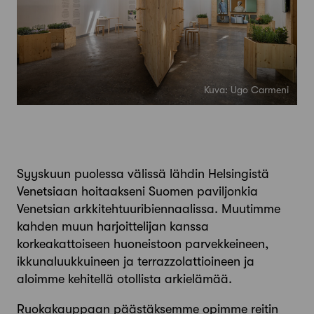
Kuva: Ugo Carmeni
S​​yyskuun puolessa välissä lähdin Helsingistä
Venetsiaan hoitaakseni Suomen paviljonkia
Venetsian arkkitehtuuribiennaalissa. Muutimme
kahden muun harjoittelijan kanssa
korkeakattoiseen huoneistoon parvekkeineen,
ikkunaluukkuineen ja terrazzolattioineen ja
aloimme kehitellä otollista arkielämää.
Ruokakauppaan päästäksemme opimme reitin