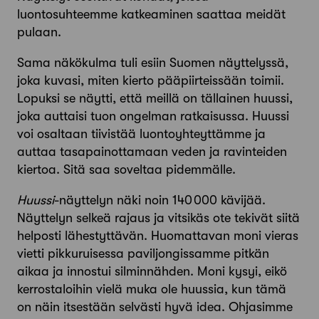
luontosuhteemme katkeaminen saattaa meidät
pulaan.
Sama näkökulma tuli esiin Suomen näyttelyssä,
joka kuvasi, miten kierto pääpiirteissään toimii.
Lopuksi se näytti, että meillä on tällainen huussi,
joka auttaisi tuon ongelman ratkaisussa. Huussi
voi osaltaan tiivistää luontoyhteyttämme ja
auttaa tasapainottamaan veden ja ravinteiden
kiertoa. Sitä saa soveltaa pidemmälle.
Huussi
-näyttelyn näki noin 140 000 kävijää.
Näyttelyn selkeä rajaus ja vitsikäs ote tekivät siitä
helposti lähestyttävän. Huomattavan moni vieras
vietti pikku­ruisessa paviljongissamme pitkän
aikaa ja innostui silminnähden. Moni kysyi, eikö
kerrostaloihin vielä muka ole huussia, kun tämä
on näin itsestään selvästi hyvä idea. Ohjasimme