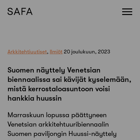
Skip
to
content
Arkkitehtiuutiset
,
Ilmiöt
20 joulukuun, 2023
Suomen näyttely Venetsian
biennaalissa sai kävijät kyselemään,
mistä kerrostaloasuntoon voisi
hankkia huussin
Marraskuun lopussa päättyneen
Venetsian arkkitehtuuribiennaalin
Suomen paviljongin Huussi-näyttely