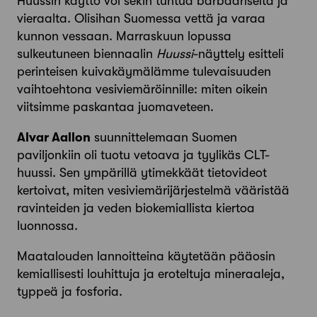
Huussin käyttö voi sekin tuntua barbaariselta ja
vieraalta. Olisihan Suomessa vettä ja varaa
kunnon vessaan. Marraskuun lopussa
sulkeutuneen biennaalin
Huussi
-näyttely esitteli
perinteisen kuiva­käymälämme tulevaisuuden
vaihtoehtona vesiviemäröinnille: miten oikein
viitsimme paskantaa juomaveteen.
Alvar Aallon
suunnittelemaan Suomen
paviljonkiin oli tuotu vetoava ja tyylikäs CLT-
huussi. Sen ympärillä ytimekkäät tietovideot
kertoivat, miten vesiviemärijärjestelmä vääristää
ravinteiden ja veden biokemiallista kiertoa
luonnossa.
Maatalouden lannoitteina käytetään pääosin
kemiallisesti louhittuja ja eroteltuja mineraaleja,
typpeä ja fosforia.