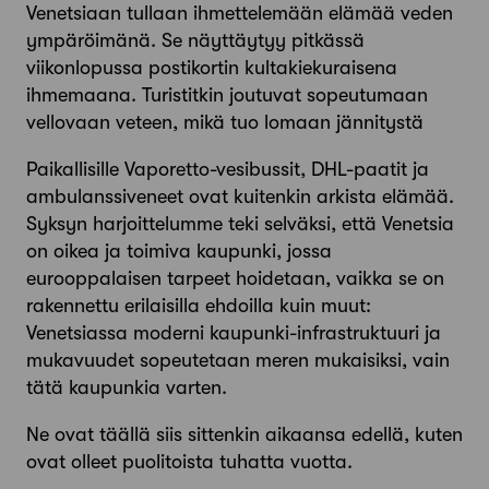
Venetsiaan tullaan ihmettelemään elämää veden
ympäröimänä. Se näyttäytyy pitkässä
viikonlopussa postikortin kultakiekuraisena
ihmemaana. Turistitkin joutuvat sopeutumaan
vellovaan veteen, mikä tuo lomaan jännitystä
Paikallisille Vaporetto-vesibussit, DHL-paatit ja
ambulanssiveneet ovat kuitenkin arkista elämää.
Syksyn harjoittelumme teki selväksi, että Venetsia
on oikea ja toimiva kaupunki, jossa
eurooppalaisen tarpeet hoidetaan, vaikka se on
rakennettu erilaisilla ehdoilla kuin muut:
Venetsiassa moderni kaupunki-infrastruktuuri ja
mukavuudet sopeutetaan meren mukaisiksi, vain
tätä kaupunkia varten.
Ne ovat täällä siis sittenkin aikaansa edellä, kuten
ovat olleet puolitoista tuhatta vuotta.