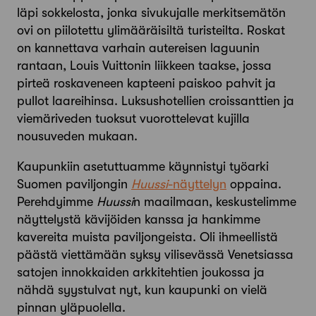
läpi sokkelosta, jonka sivukujalle merkitsemätön
ovi on piilotettu ylimääräisiltä turisteilta. Roskat
on kannettava varhain autereisen laguunin
rantaan, Louis Vuittonin liikkeen taakse, jossa
pirteä roskaveneen kapteeni paiskoo pahvit ja
pullot laareihinsa. Luksushotellien croissanttien ja
viemäriveden tuoksut vuorottelevat kujilla
nousuveden mukaan.
Kaupunkiin asetuttuamme käynnistyi työarki
Suomen paviljongin
Huussi
-näyttelyn
oppaina.
Perehdyimme
Huussi
n maailmaan, keskustelimme
näyttelystä kävijöiden kanssa ja hankimme
kavereita muista paviljongeista. Oli ihmeellistä
päästä viettämään syksy vilisevässä Venetsiassa
satojen innokkaiden arkkitehtien joukossa ja
nähdä syystulvat nyt, kun kaupunki on vielä
pinnan yläpuolella.