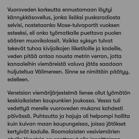
Vuoroveden korkeutta ennustamaan löytyi
kännykkäsovellus, jonka lisäksi puskaradiosta
selvisi, nostetaanko Mose-tulvaportit vuoksen
esteeksi, eli onko työmatkalle puettava puolen
säären muovi­kalossit. Vaikka syksyn tulvat
tekevät tuhoa kivijalkojen liiketiloille ja kodeille,
veden pitää antaa nousta metrin verran, jotta
kanaaleihin viemäreistä valuva jätös saadaan
huljuteltua Välimereen. Sinne se nimittäin päätyy,
edelleen.
Venetsian viemärijärjestelmä lienee ollut lyömätön
keskiaikaisten kaupunkien joukossa. Vessa tuli
vedettyä merelle vuoroveden mukana kahdesti
päivässä. Puhtautta ja hajuja oli helpompi hallita
kuin kuivan maan kaupungeissa, joissa jätökset
kertyivät kadulle. Roomalaisten vesiviemärien