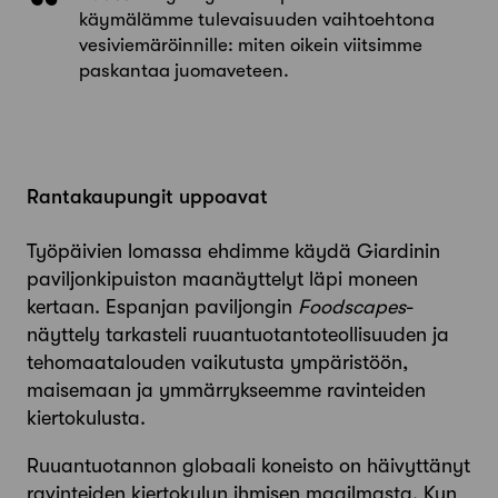
käymälämme tulevaisuuden vaihtoehtona
vesiviemäröinnille: miten oikein viitsimme
paskantaa juomaveteen.
Rantakaupungit uppoavat
Työpäivien lomassa ehdimme käydä Giardinin
paviljonkipuiston maanäyttelyt läpi moneen
kertaan. Espanjan paviljongin
Foodscapes
-
näyttely tarkasteli ruuantuotantoteollisuuden ja
tehomaatalouden vaikutusta ympäristöön,
maisemaan ja ymmärrykseemme ravinteiden
kiertokulusta.
Ruuantuotannon globaali koneisto on häivyttänyt
ravinteiden kiertokulun ihmisen maailmasta. Kun