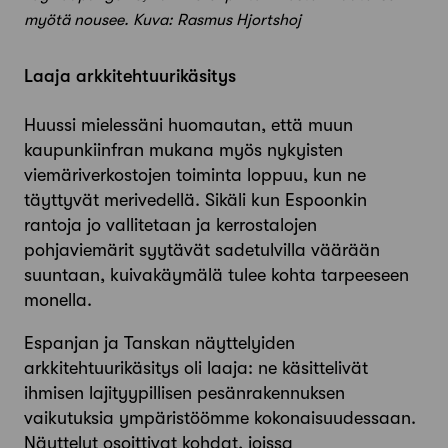
myötä nousee. Kuva: Rasmus Hjortshoj
Laaja arkkitehtuurikäsitys
Huussi mielessäni huomautan, että muun
kaupunki­infran mukana myös nykyisten
viemäriverkostojen toiminta loppuu, kun ne
täyttyvät meri­vedellä. Sikäli kun Espoonkin
rantoja jo vallitetaan ja kerrostalojen
pohjaviemärit syytävät sadetulvilla väärään
suuntaan, kuivakäymälä tulee kohta tarpeeseen
monella.
Espanjan ja Tanskan näyttelyiden
arkkitehtuurikäsitys oli laaja: ne käsittelivät
ihmisen lajityypillisen pesänrakennuksen
vaikutuksia ympäristöömme kokonaisuudessaan.
Näyttelyt osoittivat kohdat, joissa