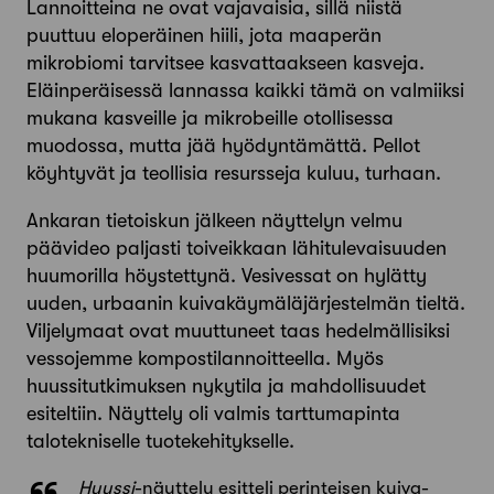
Lannoitteina ne ovat vajavaisia, sillä niistä
puuttuu eloperäinen hiili, jota maa­perän
mikrobiomi tarvitsee kasvattaakseen kasveja.
Eläinperäisessä lannassa kaikki tämä on valmiiksi
mukana kasveille ja mikrobeille otollisessa
muodossa, mutta jää hyödyntämättä. Pellot
köyhtyvät ja teollisia resursseja kuluu, turhaan.
Ankaran tietoiskun jälkeen näyttelyn velmu
päävideo paljasti toiveikkaan lähitulevaisuuden
huumorilla höystettynä. Vesivessat on hylätty
uuden, urbaanin kuivakäymäläjärjestelmän tieltä.
Viljelymaat ovat muuttuneet taas hedelmällisiksi
vessojemme kompostilannoitteella. Myös
huussitutkimuksen nykytila ja mahdollisuudet
esiteltiin. Näyttely oli valmis tarttumapinta
talotekniselle tuotekehitykselle.
Huussi
-näyttely esitteli perinteisen kuiva­