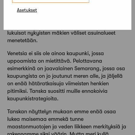
lähestymistapa. Paviljongissa esiteltiin kartoin,
miten käy Kööpenhaminalle, kun merenpinta
Asetukset
nousee ilmastonmuutoksen myötä. Kaupunki
muuttuu takaisin soiseksi saaristoalueeksi, jolloin
lukuisat nykyisten mäkien väliset asuinalueet
menetetään.
Venetsia ei siis ole ainoa kaupunki, jossa
uppoamista on mietittävä. Pelottavana
esimerkkinä on jaavalainen Semarang, jossa osa
kaupungista on jo joutunut meren alle, ja jäljellä
on enää hätäratkaisuja viimeisten henkien
pitimiksi. Tanska suositti muille ennakoivia
kaupunkistrategioita.
Tanskan näyttelyn mukaan emme enää osaa
lukea maisemaa emmekä tunne
maastonmuotojen ja veden liikkeen merkityksiä ja
rakennamme siksi väärin. Mutta meri kyllä