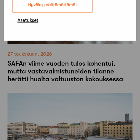
Hyväksy välttämättömät
Asetukset
27 toukokuun, 2026
SAFAn viime vuoden tulos kohentui,
mutta vastavalmistuneiden tilanne
herätti huolta valtuuston kokouksessa