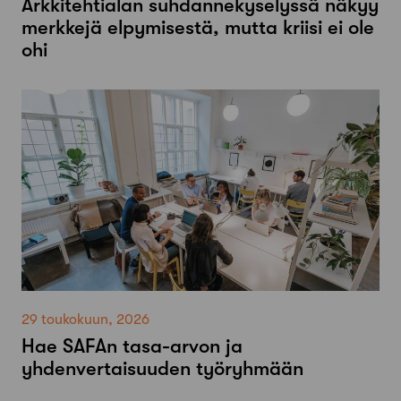
Arkkitehtialan suhdannekyselyssä näkyy
merkkejä elpymisestä, mutta kriisi ei ole
ohi
29 toukokuun, 2026
Hae SAFAn tasa-arvon ja
yhdenvertaisuuden työryhmään