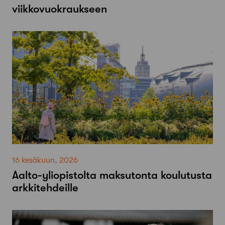
viikkovuokraukseen
16 kesäkuun, 2026
Aalto-​yliopistolta maksutonta koulutusta
arkkitehdeille