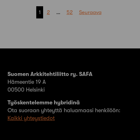
Artikkelien
1
2
…
52
Seuraava
sivutus
Suomen Arkkitehtiliitto ry. SAFA
Hämeentie 19 A
00500 Helsinki
Työskentelemme hybridinä
Ota suoraan yhteyttä haluamaasi henkilöön:
Kaikki yhteystiedot