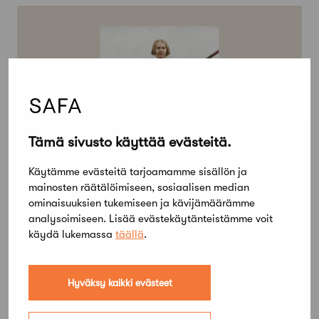
Tämä sivusto käyttää evästeitä.
Käytämme evästeitä tarjoamamme sisällön ja
mainosten räätälöimiseen, sosiaalisen median
27 toukokuun, 2026
ominaisuuksien tukemiseen ja kävijämäärämme
Jäsentarina: Astria Excell ryhtyi
analysoimiseen. Lisää evästekäytänteistämme voit
mentoriksi, koska ei saanut sellaista itse
käydä lukemassa
täällä
.
Hyväksy kaikki evästeet