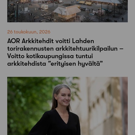
26 toukokuun, 2026
AOR Arkkitehdit voitti Lahden
torirakennusten arkkitehtuurikilpailun –
Voitto kotikaupungissa tuntui
arkkitehdista ”erityisen hyvältä”