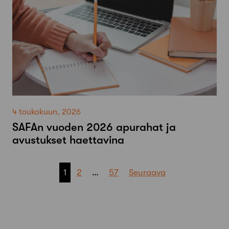
4 toukokuun, 2026
SAFAn vuoden 2026 apurahat ja
avustukset haettavina
Artikkelien
1
2
…
57
Seuraava
sivutus