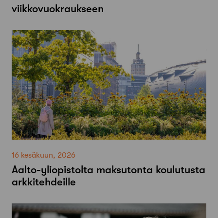
viikkovuokraukseen
16 kesäkuun, 2026
Aalto-​yliopistolta maksutonta koulutusta
arkkitehdeille