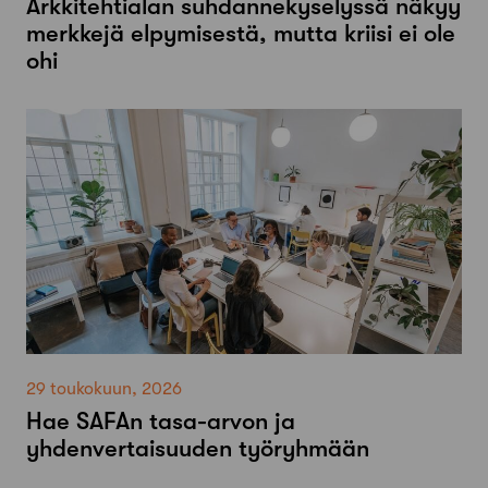
Arkkitehtialan suhdannekyselyssä näkyy
merkkejä elpymisestä, mutta kriisi ei ole
ohi
29 toukokuun, 2026
Hae SAFAn tasa-arvon ja
yhdenvertaisuuden työryhmään