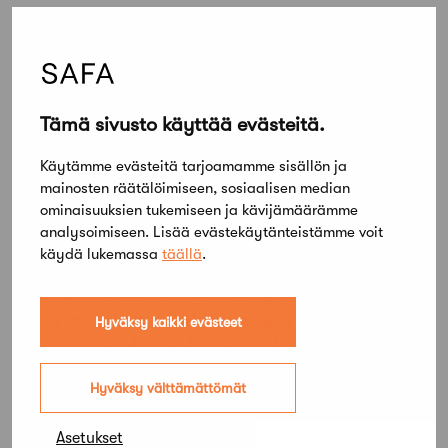
Tämä sivusto käyttää evästeitä.
Käytämme evästeitä tarjoamamme sisällön ja
mainosten räätälöimiseen, sosiaalisen median
ominaisuuksien tukemiseen ja kävijämäärämme
analysoimiseen. Lisää evästekäytänteistämme voit
käydä lukemassa
täällä
.
27 toukokuun, 2026
SAFAn viime vuoden tulos kohentui,
mutta vastavalmistuneiden tilanne
Hyväksy kaikki evästeet
herätti huolta valtuuston kokouksessa
Hyväksy välttämättömät
Asetukset