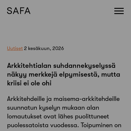
Skip
to
content
Uutiset
2 kesäkuun, 2026
Arkkitehtialan suhdannekyselyssä
näkyy merkkejä elpymisestä, mutta
kriisi ei ole ohi
Arkkitehdeille ja maisema-arkkitehdeille
suunnatun kyselyn mukaan alan
lomautukset ovat lähes puolittuneet
puolessatoista vuodessa. Toipuminen on