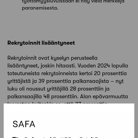
työttömyysluvuissaan ei näy vielä merkkejä
paranemisesta.
Rekrytoinnit lisääntyneet
Rekrytoinnit ovat kyselyn perusteella
lisääntyneet, joskin hitaasti. Vuoden 2024 lopulla
toteutuneista rekrytoinneista kertoi 20 prosenttia
yrittäjistä ja 39 prosenttia palkansaajista – nyt
luku oli noussut yrittäjillä 28 prosenttiin ja
palkansaajilla 48 prosenttiin. Alan epävarmuutta
kuvastaa kuitenkin se, että 27 prosenttia
yrittäjistä ei osannut arvioida tulevia
rekrytointejaan.
”Kyselyssä näkyy varovaisia merkkejä