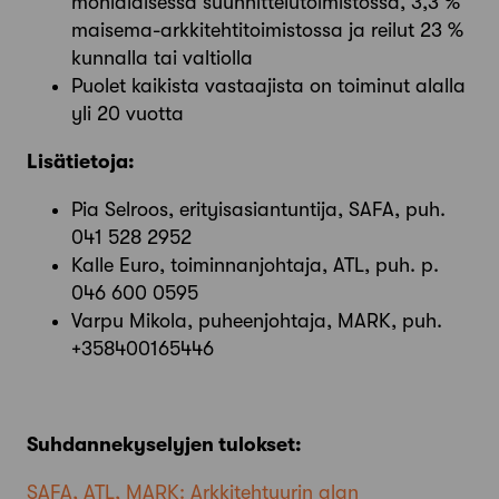
monialaisessa suunnittelutoimistossa, 3,3 %
maisema-arkkitehtitoimistossa ja reilut 23 %
kunnalla tai valtiolla
Puolet kaikista vastaajista on toiminut alalla
yli 20 vuotta
Lisätietoja:
Pia Selroos, erityisasiantuntija, SAFA, puh.
041 528 2952
Kalle Euro, toiminnanjohtaja, ATL, puh. p.
046 600 0595
Varpu Mikola, puheenjohtaja, MARK, puh.
+358400165446
Suhdannekyselyjen tulokset:
SAFA, ATL, MARK: Arkkitehtuurin alan