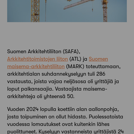
Suomen Arkkitehtiliiton (SAFA),
Arkkitehtitoimistojen liiton
(ATL) ja
Suomen
maisema-arkkitehtiliiton
(MARK) toteuttamaan,
arkkitehtialan suhdannekyselyyn tuli 286
vastausta, joista vajaa neljäsosa oli yrittäjiä ja
loput palkansaajia. Vastaajista maisema-
arkkitehteja oli yhteensä 50.
Vuoden 2024 lopulla koettiin alan aallonpohja,
josta toipuminen on ollut hidasta. Puolessatoista
vuodessa lomautukset ovat kuitenkin lähes
puolittuneet. Kyselyyn vastanneista yrittäjistä 24