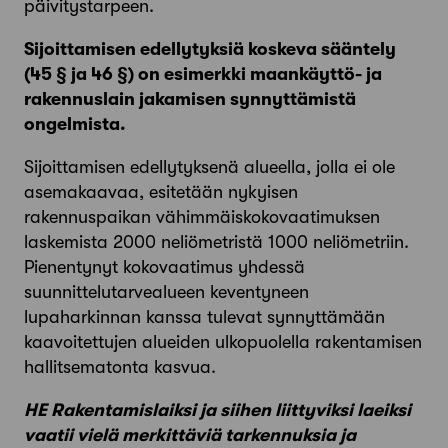
päivitystarpeen.
Sijoittamisen edellytyksiä koskeva sääntely
(45 § ja 46 §) on esimerkki maankäyttö- ja
rakennuslain jakamisen synnyttämistä
ongelmista.
Sijoittamisen edellytyksenä alueella, jolla ei ole
asemakaavaa, esitetään nykyisen
rakennuspaikan vähimmäiskokovaatimuksen
laskemista 2000 neliömetristä 1000 neliömetriin.
Pienentynyt kokovaatimus yhdessä
suunnittelutarvealueen keventyneen
lupaharkinnan kanssa tulevat synnyttämään
kaavoitettujen alueiden ulkopuolella rakentamisen
hallitsematonta kasvua.
HE Rakentamislaiksi ja siihen liittyviksi laeiksi
vaatii vielä merkittäviä tarkennuksia ja