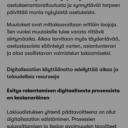
asetuksenantovaltuutusta ja synnyttävät tarpeen
päivittää monia nykyisistä asetuksista.
Muutokset ovat mittakaavaltaan erittäin laajoja.
Sen vuoksi muutoksille tulee varata riittävä
siirtymäaika. Aikaa tarvitaan myös täydentävää,
asetustasoista sääntelyä varten, asiantuntevan
ja alaa osallistavan valmistelun takaamiseksi.
Digitalisaation käyttöönotto edellyttää aikaa ja
taloudellisia resursseja
Esitys rakentamisen digitaalisesta prosessista
on keskeneräinen
Lakiuudistuksen yhtenä päätavoitteena on ollut
digitalisaation edistäminen. Prosessien
sujuvoittamisen ja tiedon avoimuuden tavoitteet