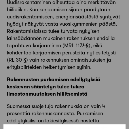
Uudisrakentaminen aiheuttaa aina merkittävän
hiilipiikin. Kun korjaamisen sijaan päädytään
uudisrakentamiseen, energiansäästöstä syntyvät
hyödyt näkyvät vasta vuosikymmenien päästä.
Rakentamislaissa tulee turvata nykyisen
lainsäädännön mukainen rakennuksen ehdoilla
tapahtuva korjaaminen (MRL 117.4§), eikä
kohdentaa korjaamisen perusteita nyt esitetysti
(RL 30 §) vain rakennuksen ominaisuuksien ja
erityispiirteiden heikentymisen syihin.
Rakennusten purkamisen edellytyksiä
koskevan sääntelyn tulee tukea
ilmastonmuutoksen hillitsemistä
Suomessa suojeltuja rakennuksia on vain 4
prosenttia rakennuskannasta. Purkamisen
edellytyksiksi on lakiesityksessä nostettu
lyhytnäköisiä ja taloudellisista suhdanteista