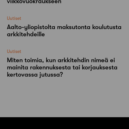
viikkovuokraukseen
Uutiset
Aalto-​yliopistolta maksutonta koulutusta
arkkitehdeille
Uutiset
Miten toimia, kun arkkitehdin nimeä ei
mainita rakennuksesta tai korjauksesta
kertovassa jutussa?