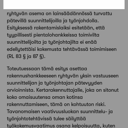
oleva kertarakennuttaja. Rakennushankkeeseen
ryhtyvän asema on lainsäädännössä turvattu
pätevillä suunnittelijoilla ja työnjohdolla.
Esityksessä rakentamislaiksi esitetään, että
tyypillisesti pientalohankkeissa toimivilta
suunnittelijoilta ja työnjohtajilta ei enää
edellytettäisi kokemusta tehtävässä toimimiseen
(RL 83 § ja 87 §).
Toteutuessaan tämä esitys asettaa
rakennushankkeeseen ryhtyvän yksin vastuuseen
suunnittelijan ja työnjohtajan pätevyyden
arvioinnista. Kertarakennuttajalle, joka on sitonut
koko omaisuutensa oman kotinsa
rakennuttamiseen, tämä on kohtuuton riski.
Tavanomaisen vaativuusluokan suunnittelu- ja
työnjohtotehtävissä tulee säilyttää
työkokemusvaatimus osana kelpoisuutta, kuten