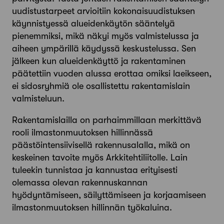
uudistustarpeet arvioitiin kokonaisuudistuksen
käynnistyessä alueidenkäytön sääntelyä
pienemmiksi, mikä näkyi myös valmistelussa ja
aiheen ympärillä käydyssä keskustelussa. Sen
jälkeen kun alueidenkäyttö ja rakentaminen
päätettiin vuoden alussa erottaa omiksi laeikseen,
ei sidosryhmiä ole osallistettu rakentamislain
valmisteluun.
Rakentamislailla on parhaimmillaan merkittävä
rooli ilmastonmuutoksen hillinnässä
päästöintensiivisellä rakennusalalla, mikä on
keskeinen tavoite myös Arkkitehtiliitolle. Lain
tuleekin tunnistaa ja kannustaa erityisesti
olemassa olevan rakennuskannan
hyödyntämiseen, säilyttämiseen ja korjaamiseen
ilmastonmuutoksen hillinnän työkaluina.