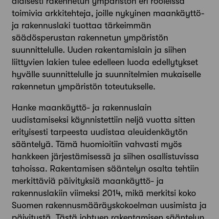
alaisesti rakennetun ympäristön eri rooleissa
toimivia arkkitehteja, joille nykyinen maankäyttö-
ja rakennuslaki tuottaa tärkeimmän
säädösperustan rakennetun ympäristön
suunnittelulle. Uuden rakentamislain ja siihen
liittyvien lakien tulee edelleen luoda edellytykset
hyvälle suunnittelulle ja suunnitelmien mukaiselle
rakennetun ympäristön toteutukselle.
Hanke maankäyttö- ja rakennuslain
uudistamiseksi käynnistettiin neljä vuotta sitten
erityisesti tarpeesta uudistaa aleuidenkäytön
sääntelyä. Tämä huomioitiin vahvasti myös
hankkeen järjestämisessä ja siihen osallistuvissa
tahoissa. Rakentamisen sääntelyn osalta tehtiin
merkittäviä päivityksiä maankäyttö- ja
rakennuslakiin viimeksi 2014, mikä merkitsi koko
Suomen rakennusmääräyskokoelman uusimista ja
päivitystä. Tästä johtuen rakentamisen sääntelyn