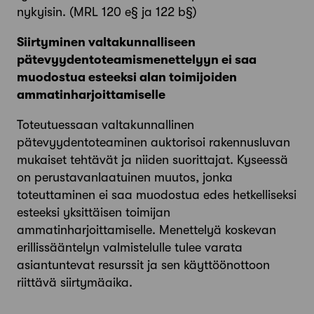
nykyisin. (MRL 120 e§ ja 122 b§)
Siirtyminen valtakunnalliseen
pätevyydentoteamismenettelyyn ei saa
muodostua esteeksi alan toimijoiden
ammatinharjoittamiselle
Toteutuessaan valtakunnallinen
pätevyydentoteaminen auktorisoi rakennusluvan
mukaiset tehtävät ja niiden suorittajat. Kyseessä
on perustavanlaatuinen muutos, jonka
toteuttaminen ei saa muodostua edes hetkelliseksi
esteeksi yksittäisen toimijan
ammatinharjoittamiselle. Menettelyä koskevan
erillissääntelyn valmistelulle tulee varata
asiantuntevat resurssit ja sen käyttöönottoon
riittävä siirtymäaika.