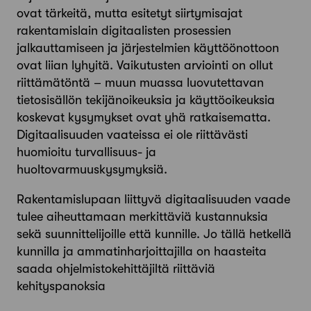
ovat tärkeitä, mutta esitetyt siirtymisajat
rakentamislain digitaalisten prosessien
jalkauttamiseen ja järjestelmien käyttöönottoon
ovat liian lyhyitä. Vaikutusten arviointi on ollut
riittämätöntä – muun muassa luovutettavan
tietosisällön tekijänoikeuksia ja käyttöoikeuksia
koskevat kysymykset ovat yhä ratkaisematta.
Digitaalisuuden vaateissa ei ole riittävästi
huomioitu turvallisuus- ja
huoltovarmuuskysymyksiä.
Rakentamislupaan liittyvä digitaalisuuden vaade
tulee aiheuttamaan merkittäviä kustannuksia
sekä suunnittelijoille että kunnille. Jo tällä hetkellä
kunnilla ja ammatinharjoittajilla on haasteita
saada ohjelmistokehittäjiltä riittäviä
kehityspanoksia