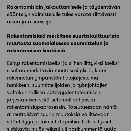
Rakentamislain jalkauttamiselle ja täydentävän
sääntelyn valmistelulle tulee varata riittävästi
aikaa ja resursseja
Rakentamislaki merkitsee suurta kulttuurista
muutosta suomalaisessa suunnittelun ja
rakentamisen kentässä
Esitys rakentamislaeiksi ja siihen liittyviksi laeiksi
sisältää merkittäviä muutosesityksiä, kuten
rakennetun ympäristön tietojärjestelmä -
hankkeen, suunnittelijoiden ja työnjohtajien
valtakunnallisen pätevyydentoteamisen
järjestämisen sekä tietomallipohjaisen
rakentamislupaprosessin. Toteutuessaan nämä
aiheuttaisivat suuria muutoksia vallitsevaan
sääntelyyn ja toimintatapoihin. Lakiesitykset
sisältävät myös reilusti yli parikymmentä uutta