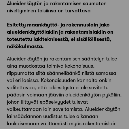
Alueidenkäytön ja rakentamisen saumaton
niveltyminen toisiinsa on turvattava
Esitetty maankäyttö- ja rakennuslain jako
alueidenkäyttölakiin ja rakentamislakiin on
toteutettu lakiteknisestä, ei sisällöllisestä,
näkökulmasta.
Alueidenkäytön ja rakentamisen sääntelyn tulee
aina muodostaa toimiva kokonaisuus,
riippumatta siitä säännelläänkö niistä samassa
vai eri laeissa. Kokonaisuuden kannalta onkin
valitettavaa, että lakiesitystä ei ole sovitettu
pääosin voimaan jääviin alueidenkäytön pykäliin,
johon liittyvät epäselvyydet tulevat
vaikeuttamaan lain soveltamista. Alueidenkäytön
lainsäädännön uudistus tulee aikanaan
laukaisemaan välittömästi myös rakentamislain