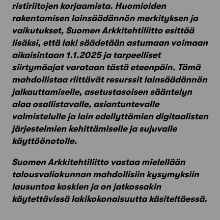
ristiriitojen korjaamista. Huomioiden
rakentamisen lainsäädännön merkityksen ja
vaikutukset, Suomen Arkkitehtiliitto esittää
lisäksi, että laki säädetään astumaan voimaan
aikaisintaan 1.1.2025 ja tarpeelliset
siirtymäajat varataan tästä eteenpäin. Tämä
mahdollistaa riittävät resurssit lainsäädännön
jalkauttamiselle, asetustasoisen sääntelyn
alaa osallistavalle, asiantuntevalle
valmistelulle ja lain edellyttämien digitaalisten
järjestelmien kehittämiselle ja sujuvalle
käyttöönotolle.
Suomen Arkkitehtiliitto vastaa mielellään
talousvaliokunnan mahdollisiin kysymyksiin
lausuntoa koskien ja on jatkossakin
käytettävissä lakikokonaisuutta käsiteltäessä.