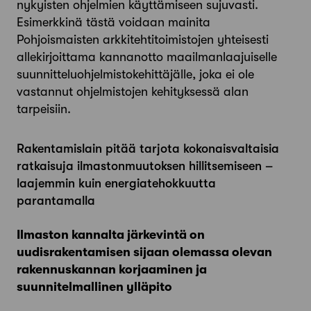
nykyisten ohjelmien käyttämiseen sujuvasti.
Esimerkkinä tästä voidaan mainita
Pohjoismaisten arkkitehtitoimistojen yhteisesti
allekirjoittama kannanotto maailmanlaajuiselle
suunnitteluohjelmistokehittäjälle, joka ei ole
vastannut ohjelmistojen kehityksessä alan
tarpeisiin.
Rakentamislain pitää tarjota kokonaisvaltaisia
ratkaisuja ilmastonmuutoksen hillitsemiseen –
laajemmin kuin energiatehokkuutta
parantamalla
Ilmaston kannalta järkevintä on
uudisrakentamisen sijaan olemassa olevan
rakennuskannan korjaaminen ja
suunnitelmallinen ylläpito