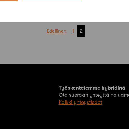
Edellinen
1
2
Työskentelemme hybridinä
Ota suoraan yhteyttä haluama
Kaikki yhteystiedot