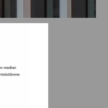
en median
änteistämme