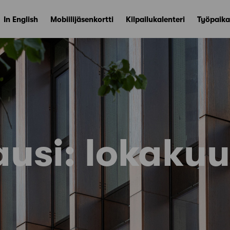
In English
Mobiilijäsenkortti
Kilpailukalenteri
Työpaika
ausi:
lokaku