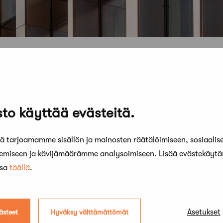
to käyttää evästeitä.
 tarjoamamme sisällön ja mainosten räätälöimiseen, sosiaalis
kemiseen ja kävijämäärämme analysoimiseen. Lisää evästekäyt
ssa
täällä
.
Asetukset
ästeet
Hyväksy välttämättömät
on