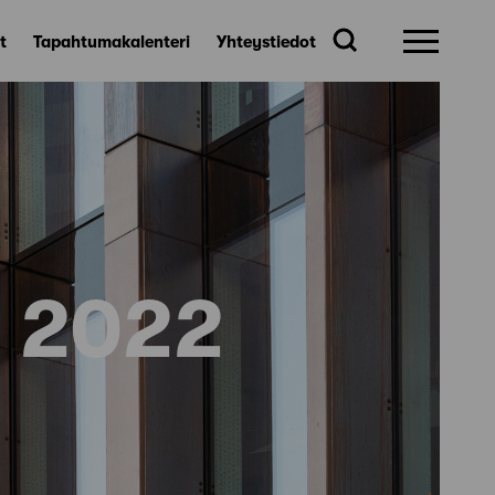
t
Tapahtumakalenteri
Yhteystiedot
u 2022