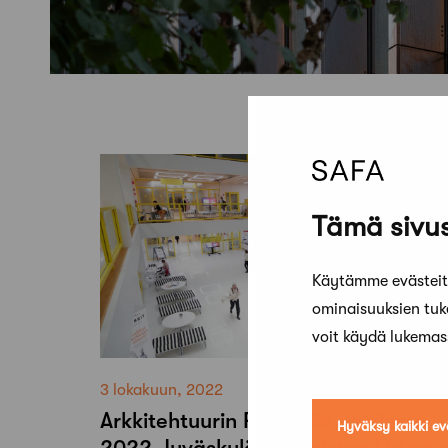
Tämä sivus
Käytämme evästeitä
ominaisuuksien tu
voit käydä lukema
3 lokakuun, 2022
Arkkitehtuurin Finlandia -palkinto
Hyväksy kaikki ev
2022 Jyväskylän yliopiston kirjast