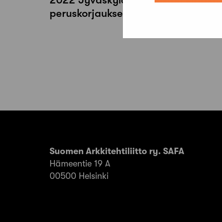
peruskorjaukselle
Artikkelien
sivutus
Suomen Arkkitehtiliitto ry. SAFA
Hämeentie 19 A
00500 Helsinki