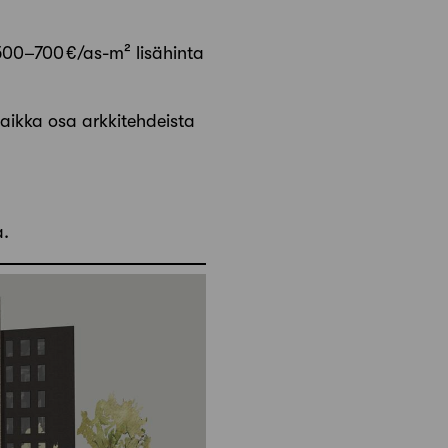
500–700 €/as-m² lisähinta
aikka osa arkkitehdeista
a.