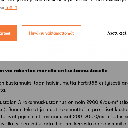
t mahdollisuudet suunnittelua ja rakennuttamista tekevillä
ssa
täällä
.
myksiä tyydyttäviä ratkaisuja.
Asetukset
ästeet
Hyväksy välttämättömät
 voi rakentaa monella eri kustannustasolla
 kustannuksiltaan halvin, mutta herättää erityisesti ar
ta.
ustalon A rakennuskustannus on noin 2900 €/as-m² (sis
n). Suunnitelmat ja muut rakennuttajan pakolliset kust
tulevat pysäköintikustannukset 200–700 €/as-m². Jos si
avalla, siihen voi saada itselleen kerrostalon halvimmil