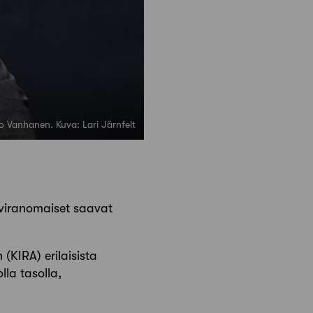
o Vanhanen. Kuva: Lari Järnfelt
s viranomaiset saavat
 (KIRA) erilaisista
lla tasolla,