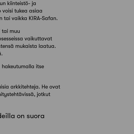
 kiinteistö- ja
o voisi tukea asiaa
n tai vaikka KIRA-Safan.
i tai muu
rosesseissa vaikuttavat
ystensä mukaista laatua.
ä.
n hakeutumalla itse
isia arkkitehteja. He ovat
itystehtävissä, jotkut
eilla on suora