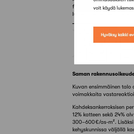
fasilitoijia, sitä paremma
voit käydä lukema
luoda erilaisia laatunäke
Hyväksy kaikki ev
Saman rakennusoikeuden
Kuvan ensimmäinen talo on
voimakkaita vastareaktioi
Kahdeksankerroksisen per
12% katteen sekä 24% alv:
300–600 €/as-m². Lisäksi 
kehyskunnissa väljällä ka