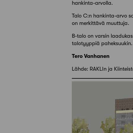
hankinta-arvolla.
Talo C:n hankinta-arvo sa
on merkittävä muuttuja.
B-talo on varsin laaduka
talo­tyyppiä paheksuukin.
Tero Vanhanen
Lähde: RAKLIn ja Kiinteis