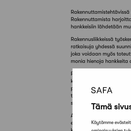
Rakennuttamistehtävissä t
Rakennuttamista harjoittav
hankkeisiin lähdetään mu
Rakennusliikkeissä työskent
ratkaisuja yhdessä suunnit
joka voidaan myös toteutt
monia hienoja hankkeita 
Rakennusliikkeissä työsken
kehitystoiminnan suuntaa
pioneeritason tutkimuksia 
tutkimukset tuottavat en
sekä parhaimmillaan pilot
Tämä sivus
Arkkitehtikunnan sisällä o
Käytämme evästeitä
enemmän. Arkkitehtuuria 
kaavoitukseen. Mitä enemm
ominaisuuksien tu