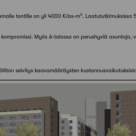
malle tontille on yli 4000 €/as-m². Laatututkimuksissa 
s kompromissi. Myös A-talossa on perushyviä asuntoja, v
töliiton selvitys kaavamääräysten kustannusvaikutuksist