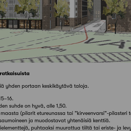
 ratkaisuista
isiä yhden portaan keskikäytävä taloja.
15–16.
iden suhde on hyvä, alle 1,50.
 maasta (pilarit etureunassa tai ”kirveenvarsi”-pilasteri
 saumoineen ja muodostavat yhtenäisiä kenttiä.
ielementtejä, puhtaaksi muurattua tiiltä tai eriste- ja l