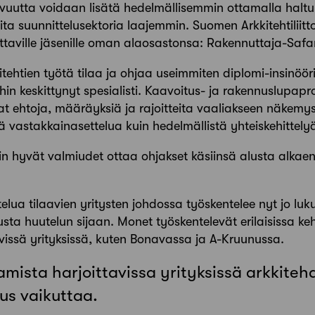
vuutta voidaan lisätä hedelmällisemmin ottamalla haltuun
ita suunnittelusektoria laajemmin. Suomen Arkkitehtiliitt
uttaville jäsenille oman alaosastonsa: Rakennuttaja-Safa
ehtien työtä tilaa ja ohjaa useimmiten diplomi-insinöör
öihin keskittynyt spesialisti. Kaavoitus- ja rakennuslupap
vat ehtoja, määräyksiä ja rajoitteita vaaliakseen näkem
vastakkainasettelua kuin hedelmällistä yhteiskehittely
nkin hyvät valmiudet ottaa ohjakset käsiinsä alusta alkae
elua tilaavien yritysten johdossa työskentelee nyt jo luku
vusta huutelun sijaan. Monet työskentelevät erilaisissa keh
ävissä yrityksissä, kuten Bonavassa ja A-Kruunussa.
mista harjoittavissa yrityksissä arkkitehd
us vaikuttaa.