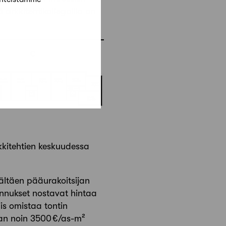
 arkkitehtikollegoilla on
kkitehtien keskuudessa
ältäen pääurakoitsijan
annukset nostavat hintaa
is omistaa tontin
laan noin 3500 €/as-m²