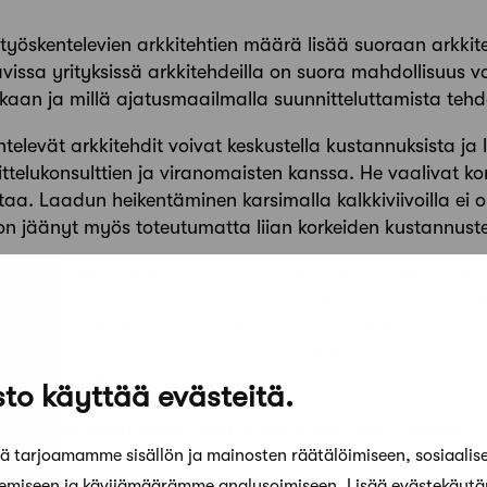
yöskentelevien arkkitehtien määrä lisää suoraan arkkite
issa yrityksissä arkkitehdeilla on suora mahdollisuus vai
kaan ja millä ajatusmaailmalla suunnitteluttamista teh
elevät arkkitehdit voivat keskustella kustannuksista ja lin
telukonsulttien ja viranomaisten kanssa. He vaalivat kor
aa. Laadun heikentäminen karsimalla kalkkiviivoilla ei o
on jäänyt myös toteutumatta liian korkeiden kustannust
televät arkkitehdit voivat myös olla avainroolissa yritys
misessa. Lukuisat yritykset ovat rahoittaneet vuosien 
ja vuorovaikuttaneet poikkitieteellisessä kehitystoiminna
emmän vaikuttavuutta, kun niitä tehdään vuorovaikutuks
oidaan yhdessä oikeissa projekteissa.
to käyttää evästeitä.
n erilaisia laatunäkemyksiä ja käyttäjien keskuudessa ni
 tarjoamamme sisällön ja mainosten räätälöimiseen, sosiaalis
vaalivien rakennuttajien lisääntyminen edistää myös l
än kaavoitukseen saadaan rekrytoitua planner-henkisiä 
kemiseen ja kävijämäärämme analysoimiseen. Lisää evästekäyt