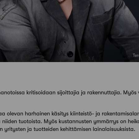
Ter
anotoissa kritisoidaan sijoittajia ja rakennuttajia. Myö
ttaa olevan harhainen käsitys kiinteistö- ja rakentamisalan
kä niiden tuotoista. Myös kustannusten ymmärrys on heiko
ritysten ja tuotteiden kehittämisen lainalaisuuksista.