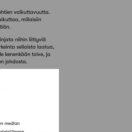
htien vaikuttavuutta.
kuttaa, millaisiin
dään.
jata niihin liittyviä
keinta sellaista laatua,
le kenenkään toive, ja
en johdosta.
ten tutkimus- ja
saatossa kymmeniä
ssa. Arkkitehtuurin alan
essa eri tahojen kanssa
itä on vielä monin verroin
en median
uottamusta sallivampaan
erilaisten intressien
änteistämme