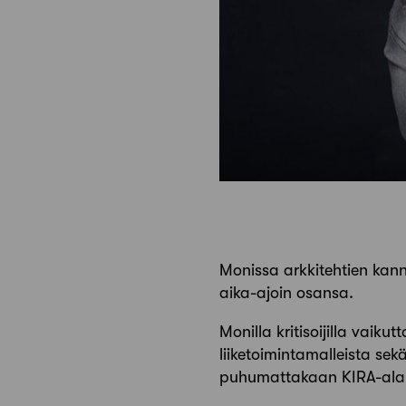
Monissa arkkitehtien kann
aika-ajoin osansa.
Monilla kritisoijilla vaiku
liiketoimintamalleista se
puhumattakaan KIRA-alan y