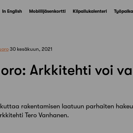
In English
Mobiilijäsenkortti
Kilpailukalenteri
Työpaika
uoro
30 kesäkuun, 2021
ro: Arkkitehti voi v
aikuttaa rakentamisen laatuun parhaiten hakeu
arkkitehti Tero Vanhanen.