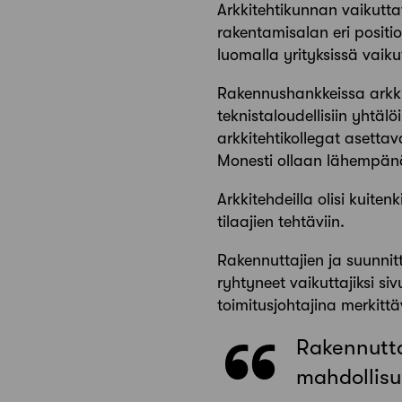
Arkkitehtikunnan vaikutta
rakentamisalan eri positio
luomalla yrityksissä vaik
Rakennushankkeissa arkkit
teknistaloudellisiin yhtäl
arkkitehtikollegat asetta
Monesti ollaan lähempänä 
Arkkitehdeilla olisi kuite
tilaajien tehtäviin.
Rakennuttajien ja suunnitt
ryhtyneet vaikuttajiksi si
toimitusjohtajina merkitt
Rakennutta
mahdollisu