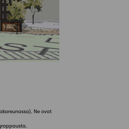
 takareunassa). Ne ovat
evyrappausta.