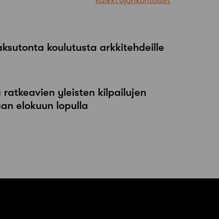
Kaikki ajankohtaiset
maksutonta koulutusta arkkitehdeille
atkeavien yleisten kilpailujen
an elokuun lopulla