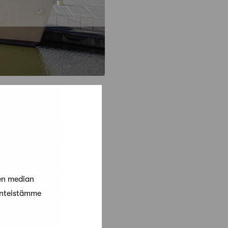
lpailun tavoitteena on
 sekä monipuolisia
unta arvioi ehdotukset.
en median
i. Kilpailuehdotukset
änteistämme
jeiden mukaisesti ennen