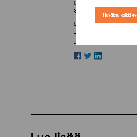
Linnanniemen ideakilpailu
Suomen Maisema-arkkiteht
Hyväksy kaikki ev
Lisätietoja
SAFAn kilpailuk
Jaa artikkeli