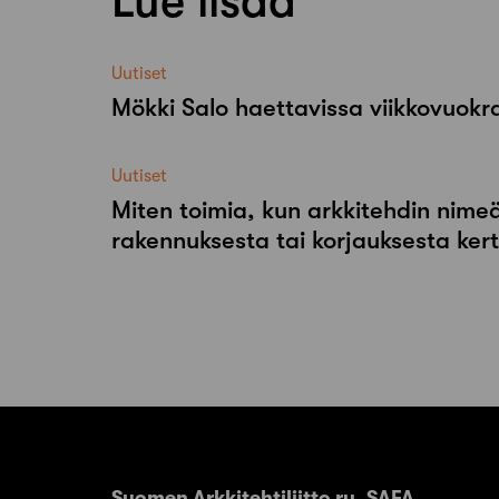
Lue lisää
Uutiset
Mökki Salo haettavissa viikkovuok
Uutiset
Miten toimia, kun arkkitehdin nimeä
rakennuksesta tai korjauksesta ker
Suomen Arkkitehtiliitto ry. SAFA