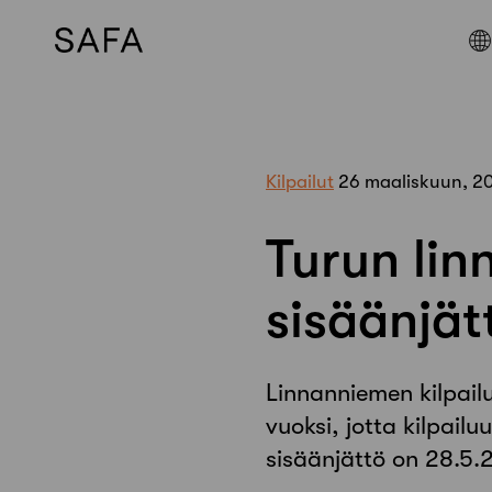
Skip
to
content
Kilpailut
26 maaliskuun, 2
Turun lin
sisäänjät
Linnanniemen kilpail
vuoksi, jotta kilpail
sisäänjättö on 28.5.