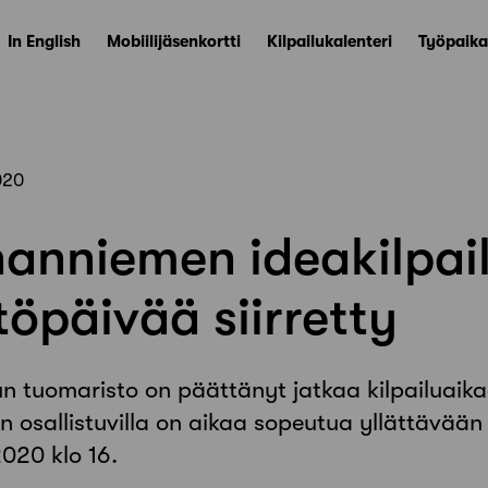
In English
Mobiilijäsenkortti
Kilpailukalenteri
Työpaika
020
nanniemen ideakilpai
töpäivää siirretty
un tuomaristo on päättänyt jatkaa kilpailuai
uun osallistuvilla on aikaa sopeutua yllättävään
2020 klo 16.