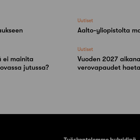
Uutiset
raukseen
Aalto-​yliopistolta 
Uutiset
 ei mainita
Vuoden 2027 aikana r
tovassa jutussa?
verovapaudet haeta
Työskentelemme hybridinä