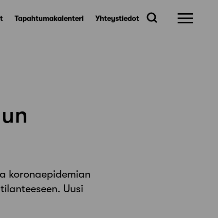
t
Tapahtumakalenteri
Yhteystiedot
lun
kaa koronaepidemian
 tilanteeseen. Uusi