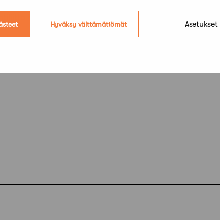
n järjestää Turun kaupunki yhteistyössä Suomen Arkkiteht
iliitto MARK:n kanssa.
Asetukset
ästeet
Hyväksy välttämättömät
alenterissa.