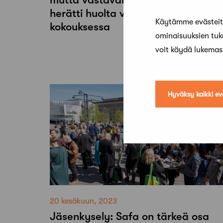
herätti huolta valtuuston
Käytämme evästeitä
kokouksessa
ominaisuuksien tu
voit käydä lukema
Hyväksy kaikki ev
20 kesäkuun, 2023
Jäsenkysely: Safa on tärkeä osa