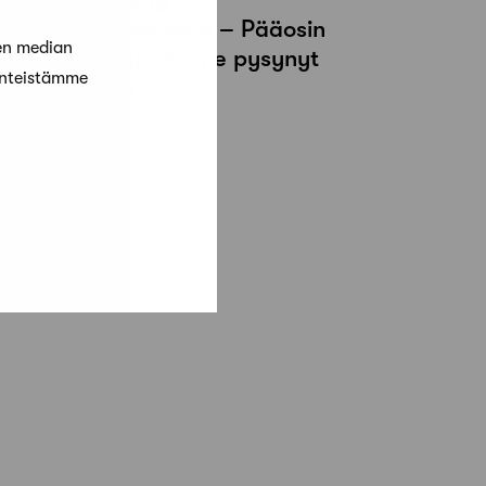
rkkitehtitoimistoissa – Pääosin
en median
rkkitehtien työtilanne pysynyt
änteistämme
elko hyvänä