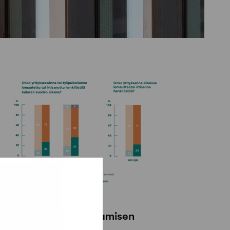
2 syyskuun, 2023
ysely: Asuntorakentamisen
otkahdus näkyy