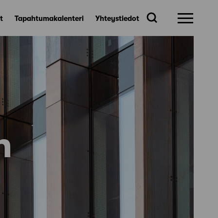
t
Tapahtumakalenteri
Yhteystiedot
n