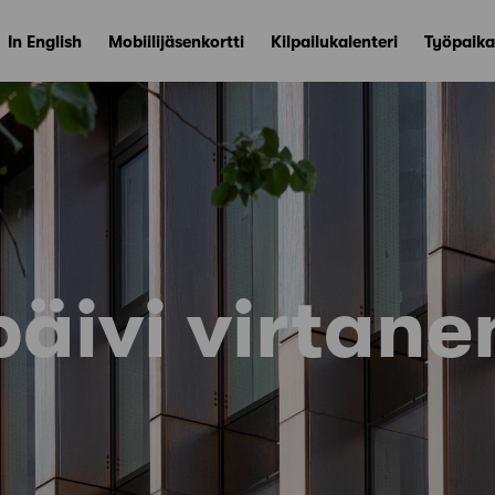
In English
Mobiilijäsenkortti
Kilpailukalenteri
Työpaika
päivi virtane