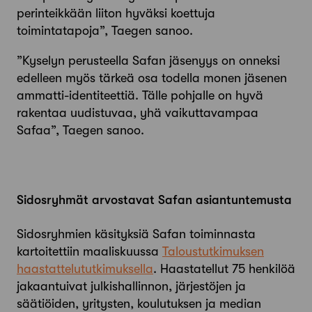
perinteikkään liiton hyväksi koettuja
toimintatapoja”, Taegen sanoo.
”Kyselyn perusteella Safan jäsenyys on onneksi
edelleen myös tärkeä osa todella monen jäsenen
ammatti-identiteettiä. Tälle pohjalle on hyvä
rakentaa uudistuvaa, yhä vaikuttavampaa
Safaa”, Taegen sanoo.
Sidosryhmät arvostavat Safan asiantuntemusta
Sidosryhmien käsityksiä Safan toiminnasta
kartoitettiin maaliskuussa
Taloustutkimuksen
haastattelututkimuksella
. Haastatellut 75 henkilöä
jakaantuivat julkishallinnon, järjestöjen ja
säätiöiden, yritysten, koulutuksen ja median