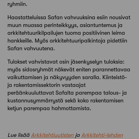
ryhmiin.
Haastatteluissa Safan vahvuuksina esiin nousivat
muun muassa perinteikkyys, asiantuntemus ja
arkkitehtuuri­kilpailujen tuoma positiivinen leima
hankkeille. Myös arkkitehtuuripalkintoja pidettiin
Safan vahvuutena.
Tulokset vahvistavat osin jäsenkyselyn tuloksia:
myös sidosryhmät näkevät eniten parannettavaa
vaikuttamisen ja näkyvyyden saralla. Kiinteistö-
ja rakentamissektorin vastaajat
peräänkuuluttavat Safalta parempaa talous- ja
kustannusymmärrystä sekä koko rakentamisen
ketjun parempaa hahmottamista.
Lue lisää
Arkkitehtiuutisten
ja
Arkkitehti-lehden