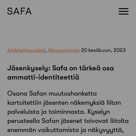
Skip
to
content
Arkkitehtiuutiset
,
Muutoshanke
20 kesäkuun, 2023
Jäsenkysely: Safa on tärkeä osa
ammatti-identiteettiä
Osana Safan muutoshanketta
kartoitettiin jäsenten näkemyksiä liiton
palveluista ja toiminnasta. Kyselyn
perusteella Safan jäsenet toivovat liitolta
enemmän vaikuttamista ja näkyvyyttä,