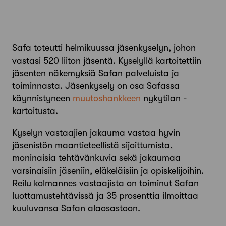
Safa toteutti helmikuussa jäsenkyselyn, johon
vastasi 520 liiton jäsentä. Kyselyllä kartoitettiin
jäsenten näkemyksiä Safan palveluista ja
toiminnasta. Jäsenkysely on osa Safassa
käynnistyneen
muutoshankkeen
nykytilan ­
kartoitusta.
Kyselyn vastaajien jakauma vastaa hyvin
jäsenistön maantieteellistä sijoittumista,
moninaisia tehtävänkuvia sekä jakaumaa
varsinaisiin jäseniin, eläkeläisiin ja opiskelijoihin.
Reilu kolmannes vastaajista on toiminut Safan
luottamustehtävissä ja 35 prosenttia ilmoittaa
kuuluvansa Safan alaosastoon.