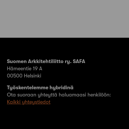
Suomen Arkkitehtiliitto ry. SAFA
Hämeentie 19 A
00500 Helsinki
Työskentelemme hybridinä
Ota suoraan yhteyttä haluamaasi henkilöön:
Kaikki yhteystiedot