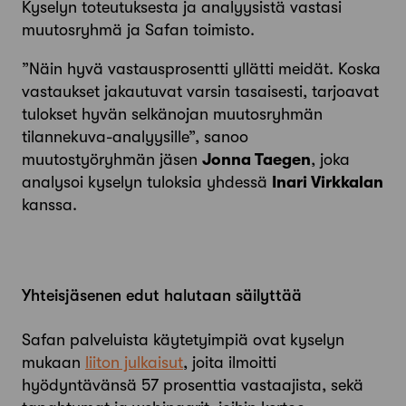
Kyselyn toteutuksesta ja analyysistä vastasi
muutosryhmä ja Safan toimisto.
”Näin hyvä vastausprosentti yllätti meidät. Koska
vastaukset jakautuvat varsin tasaisesti, tarjoavat
tulokset hyvän selkänojan muutosryhmän
tilannekuva-analyysille”, sanoo
muutostyöryhmän jäsen
Jonna Taegen
, joka
analysoi kyselyn tuloksia yhdessä
Inari Virkkalan
kanssa.
Yhteisjäsenen edut halutaan säilyttää
Safan palveluista käytetyimpiä ovat kyselyn
mukaan
liiton julkaisut
, joita ilmoitti
hyödyntävänsä 57 prosenttia vastaajista, sekä