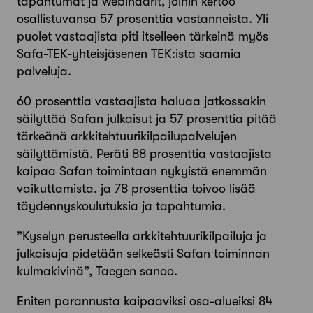
tapahtumat ja webinaarit, joihin kertoo
osallistuvansa 57 prosenttia vastanneista. Yli
puolet vastaajista piti itselleen tärkeinä myös
Safa-TEK-yhteisjäsenen TEK:ista saamia
palveluja.
60 prosenttia vastaajista haluaa jatkossakin
säilyttää Safan julkaisut ja 57 prosenttia pitää
tärkeänä arkkitehtuurikilpailupalvelujen
säilyttämistä. Peräti 88 prosenttia vastaajista
kaipaa Safan toimintaan nykyistä enemmän
vaikuttamista, ja 78 prosenttia toivoo lisää
täydennyskoulutuksia ja tapahtumia.
”Kyselyn perusteella arkkitehtuurikilpailuja ja
julkaisuja pidetään selkeästi Safan toiminnan
kulmakivinä”, Taegen sanoo.
Eniten parannusta kaipaaviksi osa-alueiksi 84