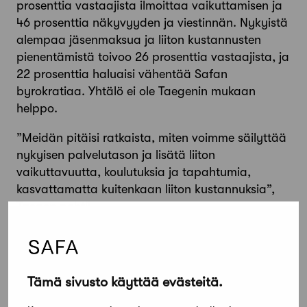
prosenttia vastaajista ilmoittaa vaikuttamisen ja
46 prosenttia näkyvyyden ja viestinnän. Nykyistä
alempaa jäsenmaksua ja liiton kustannusten
pienentämistä toivoo 26 prosenttia vastaajista, ja
22 prosenttia haluaisi vähentää Safan
byrokratiaa. Yhtälö ei ole Taegenin mukaan
helppo.
”Meidän pitäisi ratkaista, miten voimme säilyttää
nykyisen palvelutason ja lisätä liiton
vaikuttavuutta, koulutuksia ja tapahtumia,
kasvattamatta kuitenkaan liiton kustannuksia”,
Taegen pohtii.
Arkkitehtuurikilpailuja ja julkaisuja pidetään
selkeästi Safan toiminnan kulmakivinä.
Tämä sivusto käyttää evästeitä.