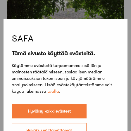
Tämä sivusto käyttää evästeitä.
Käytämme evästeitä tarjoamamme sisällön ja
mainosten räätälöimiseen, sosiaalisen median
11 lokakuun, 2023
ominaisuuksien tukemiseen ja kävijämäärämme
Villa Oivala 100 vuotta 2024 – Kuvien ja
analysoimiseen. Lisää evästekäytänteistämme voit
muistojen keräys käynnistyy
käydä lukemassa
täällä
.
Hyväksy kaikki evästeet
Hyväksy välttämättömät