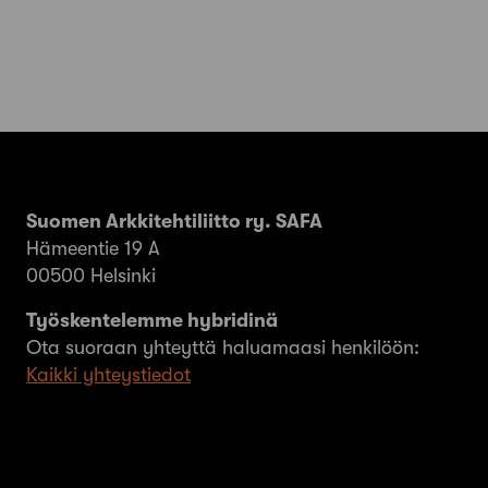
Suomen Arkkitehtiliitto ry. SAFA
Hämeentie 19 A
00500 Helsinki
Työskentelemme hybridinä
Ota suoraan yhteyttä haluamaasi henkilöön:
Kaikki yhteystiedot