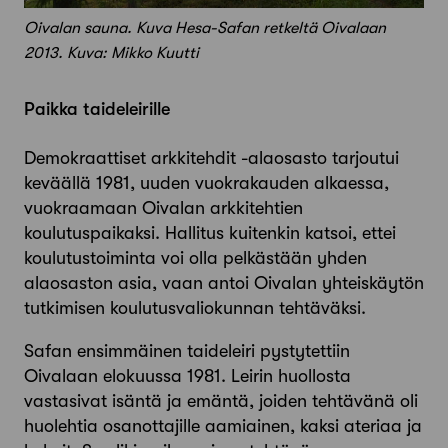
Oivalan sauna. Kuva Hesa-Safan retkeltä Oivalaan
2013. Kuva: Mikko Kuutti
Paikka taideleirille
Demokraattiset arkkitehdit -alaosasto tarjoutui
keväällä 1981, uuden vuokrakauden alkaessa,
vuokraamaan Oivalan arkkitehtien
koulutuspaikaksi. Hallitus kuitenkin katsoi, ettei
koulutustoiminta voi olla pelkästään yhden
alaosaston asia, vaan antoi Oivalan yhteiskäytön
tutkimisen koulutusvaliokunnan tehtäväksi.
Safan ensimmäinen taideleiri pystytettiin
Oivalaan elokuussa 1981. Leirin huollosta
vastasivat isäntä ja emäntä, joiden tehtävänä oli
huolehtia osanottajille aamiainen, kaksi ateriaa ja