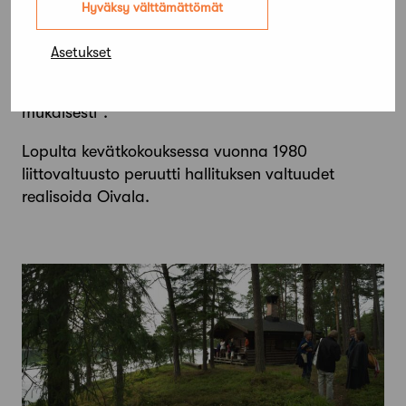
Hyväksy välttämättömät
aloitteen Oivalan saattamiseksi rakennussuojelun
piiriin. Hallitus vastasi, että suojelu voidaan
Asetukset
hoitaa ”Arkkitehtiliiton luottamuselinten
päätöksillä joustavasti ja liiton resurssien
mukaisesti”.
Lopulta kevätkokouksessa vuonna 1980
liittovaltuusto peruutti hallituksen valtuudet
realisoida Oivala.