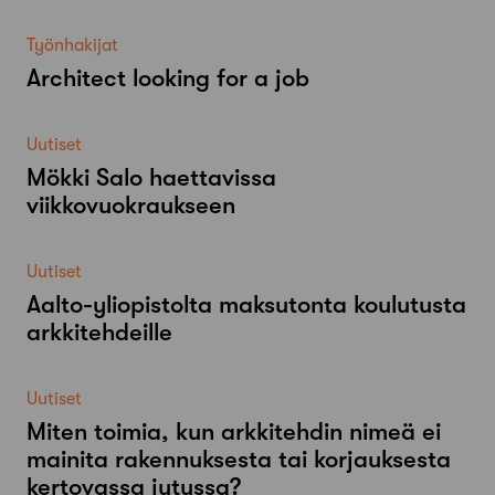
Työnhakijat
Architect looking for a job
Uutiset
Mökki Salo haettavissa
viikkovuokraukseen
Uutiset
Aalto-​yliopistolta maksutonta koulutusta
arkkitehdeille
Uutiset
Miten toimia, kun arkkitehdin nimeä ei
mainita rakennuksesta tai korjauksesta
kertovassa jutussa?