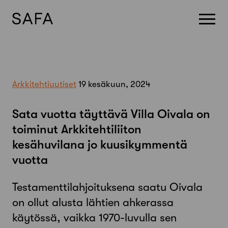
Skip
to
content
Arkkitehtiuutiset
19 kesäkuun, 2024
Sata vuotta täyttävä Villa Oivala on
toiminut Arkkitehtiliiton
kesähuvilana jo kuusikymmentä
vuotta
Testamenttilahjoituksena saatu Oivala
on ollut alusta lähtien ahkerassa
käytössä, vaikka 1970-luvulla sen