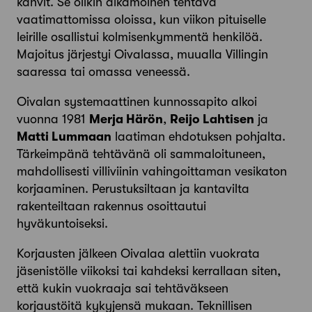
kahvit. Se olikin aikamoinen tehtävä
vaatimattomissa oloissa, kun viikon pituiselle
leirille osallistui kolmisenkymmentä henkilöä.
Majoitus järjestyi Oivalassa, muualla Villingin
saaressa tai omassa veneessä.
Oivalan systemaattinen kunnossapito alkoi
vuonna 1981
Merja Härön
,
Reijo Lahtisen
ja
Matti Lummaan
laatiman ehdotuksen pohjalta.
Tärkeimpänä tehtävänä oli sammaloituneen,
mahdollisesti villiviinin vahingoittaman vesikaton
korjaaminen. Perustuksiltaan ja kantavilta
rakenteiltaan rakennus osoittautui
hyväkuntoiseksi.
Korjausten jälkeen Oivalaa alettiin vuokrata
jäsenistölle viikoksi tai kahdeksi kerrallaan siten,
että kukin vuokraaja sai tehtäväkseen
korjaustöitä kykyjensä mukaan. Teknillisen