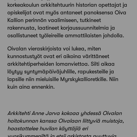
korkeakoulun arkkitehtuurin historian opettajat ja
opiskelijat ovat myös antaneet panoksensa Oiva
Kallion perinnön vaalimiseen, tutkineet
rakennusta, laatineet korjaussuunnitelmia ja
osallistuneet työleireille ammattilaisten johdolla.
Oivalan vieraskirjoista voi lukea, miten
kunnostustyöt ovat eri aikoina värittäneet
arkkitehtiperheiden lomanviettoa. Silti aikaa
löytyy syntymäpäiväjuhlille, rapukesteille ja
lapsille niin mieluisille Myrskykallioretkille. Niin
kuin aina ennenkin.
Arkkitehti Anne Jarva kokoaa yhdessä Oivalan
hoitokunnan kanssa Oivalaan liittyviä muistoja,
haastattelee huvilan käyttäjiä eri
vuosikymmeniltä ja etsii arkistosta puuttuvia