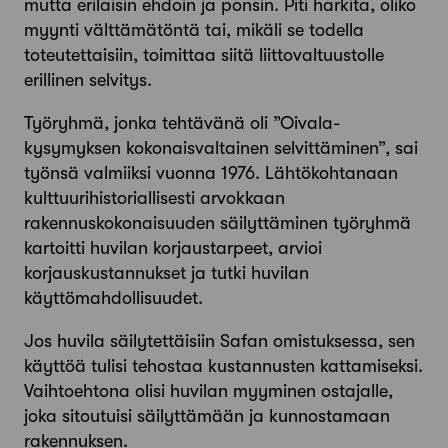
mutta erilaisin ehdoin ja ponsin. Piti harkita, oliko
myynti välttämätöntä tai, mikäli se todella
toteutettaisiin, toimittaa siitä liittovaltuustolle
erillinen selvitys.
Työryhmä, jonka tehtävänä oli ”Oivala-
kysymyksen kokonaisvaltainen selvittäminen”, sai
työnsä valmiiksi vuonna 1976. Lähtökohtanaan
kulttuurihistoriallisesti arvokkaan
rakennuskokonaisuuden säilyttäminen työryhmä
kartoitti huvilan korjaustarpeet, arvioi
korjauskustannukset ja tutki huvilan
käyttömahdollisuudet.
Jos huvila säilytettäisiin Safan omistuksessa, sen
käyttöä tulisi tehostaa kustannusten kattamiseksi.
Vaihtoehtona olisi huvilan myyminen ostajalle,
joka sitoutuisi säilyttämään ja kunnostamaan
rakennuksen.