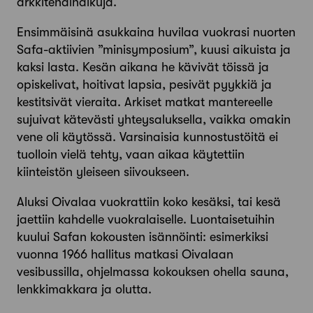
arkkitehdinalkuja.
Ensimmäisinä asukkaina huvilaa vuokrasi nuorten
Safa-aktiivien ”minisymposium”, kuusi aikuista ja
kaksi lasta. Kesän aikana he kävivät töissä ja
opiskelivat, hoitivat lapsia, pesivät pyykkiä ja
kestitsivät vieraita. Arkiset matkat mantereelle
sujuivat kätevästi yhteysaluksella, vaikka omakin
vene oli käytössä. Varsinaisia kunnostustöitä ei
tuolloin vielä tehty, vaan aikaa käytettiin
kiinteistön yleiseen siivoukseen.
Aluksi Oivalaa vuokrattiin koko kesäksi, tai kesä
jaettiin kahdelle vuokralaiselle. Luontaisetuihin
kuului Safan kokousten isännöinti: esimerkiksi
vuonna 1966 hallitus matkasi Oivalaan
vesibussilla, ohjelmassa kokouksen ohella sauna,
lenkkimakkara ja olutta.