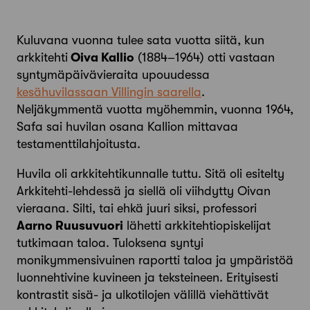
Kuluvana vuonna tulee sata vuotta siitä, kun
arkki­tehti
Oiva Kallio
(1884–1964) otti vastaan
syntymäpäivävieraita upouudessa
kesähuvilassaan Villingin saarella
.
Neljäkymmentä vuotta myöhemmin, vuonna 1964,
Safa sai huvilan osana Kallion mittavaa
testamenttilahjoitusta.
Huvila oli arkkitehtikunnalle tuttu. Sitä oli esitelty
Arkkitehti-lehdessä ja siellä oli viihdytty Oivan
vieraana. Silti, tai ehkä juuri siksi, professori
Aarno Ruusuvuori
lähetti arkkitehtiopiskelijat
tutkimaan taloa. Tuloksena syntyi
monikymmensivuinen raportti taloa ja ympäristöä
luonnehtivine kuvineen ja teksteineen. Erityisesti
kontrastit sisä- ja ulkotilojen välillä viehättivät