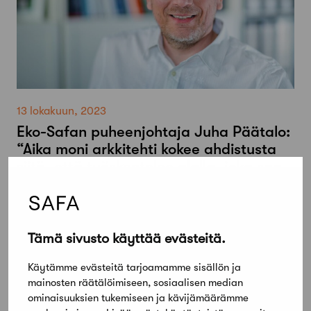
13 lokakuun, 2023
Eko-Safan puheenjohtaja Juha Päätalo:
“Aika moni arkkitehti kokee ahdistusta
siitä, että työskentelee alalla, joka saa
aikaan niin isoja hiilijalanjälkiä”
Tämä sivusto käyttää evästeitä.
Käytämme evästeitä tarjoamamme sisällön ja
mainosten räätälöimiseen, sosiaalisen median
ominaisuuksien tukemiseen ja kävijämäärämme