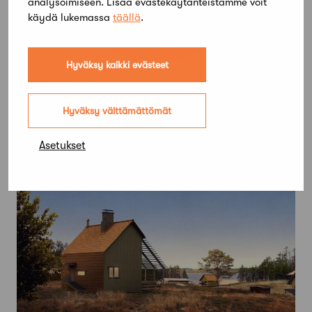
analysoimiseen. Lisää evästekäytänteistämme voit
käydä lukemassa
täällä
.
Hyväksy kaikki evästeet
1 joulukuun, 2021
Ekologisen rakentamisen näkökulmia -
Hyväksy välttämättömät
podcast-sarja jatkuu kolmannen kauden
jaksoilla
Asetukset