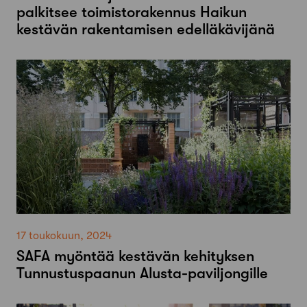
palkitsee toimistorakennus Haikun
kestävän rakentamisen edelläkävijänä
17 toukokuun, 2024
SAFA myöntää kestävän kehityksen
Tunnustuspaanun Alusta-paviljongille