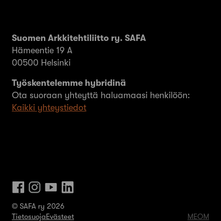
Suomen Arkkitehtiliitto ry. SAFA
Hämeentie 19 A
00500 Helsinki
Työskentelemme hybridinä
Ota suoraan yhteyttä haluamaasi henkilöön:
Kaikki yhteystiedot
© SAFA ry 2026
Tietosuoja
Evästeet
MEOM