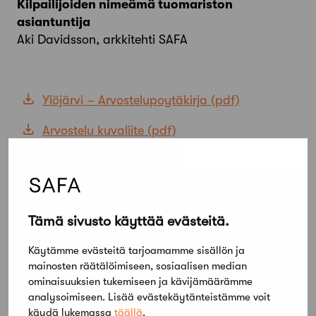
Kilpailijoiden nimeämä tuomariston
asiantuntija
Aki Davidsson, arkkitehti SAFA
Ylöjärvi – Arvostelupoytäkirja
Arvostelu kuvaliite
Lehdistötiedote 9.11.2011
Tämä sivusto käyttää evästeitä.
Käytämme evästeitä tarjoamamme sisällön ja
mainosten räätälöimiseen, sosiaalisen median
ominaisuuksien tukemiseen ja kävijämäärämme
analysoimiseen. Lisää evästekäytänteistämme voit
käydä lukemassa
täällä
.