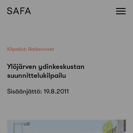
Skip
to
content
Kilpailut:
Ratkenneet
Ylöjärven ydinkeskustan
suunnittelukilpailu
Sisäänjättö:
19.8.2011