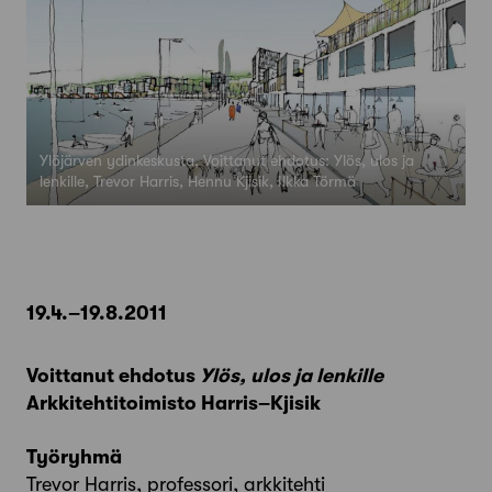
Ylöjärven ydinkeskusta, Voittanut ehdotus: Ylös, ulos ja
lenkille, Trevor Harris, Hennu Kjisik, Ilkka Törmä
19.4.–19.8.2011
Voittanut ehdotus
Ylös, ulos ja lenkille
Arkkitehtitoimisto Harris–Kjisik
Työryhmä
Trevor Harris, professori, arkkitehti