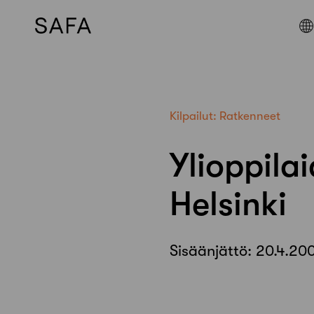
Skip
to
content
Kilpailut:
Ratkenneet
Ylioppila
Helsinki
Sisäänjättö:
20.4.20