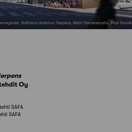
 terveystalo, Voittanut ehdotus: Serpens, Matti Sanaksenaho, Pirjo Sana
erpens
tehdit Oy
tehti SAFA
ehti SAFA