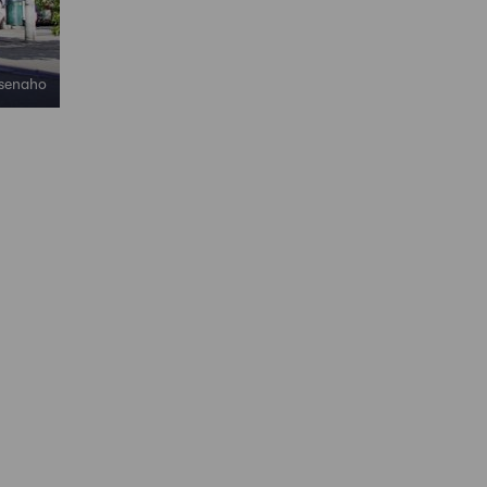
ksenaho