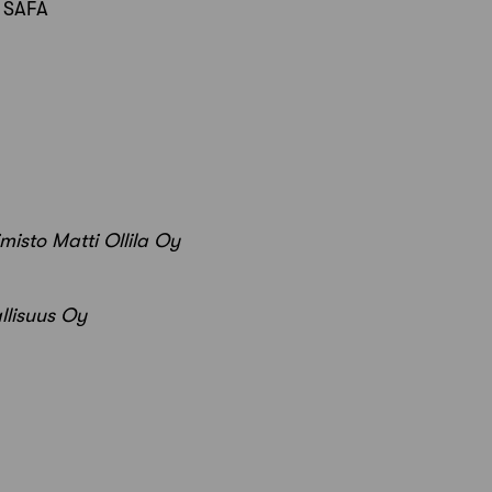
i SAFA
imisto Matti Ollila Oy
llisuus Oy