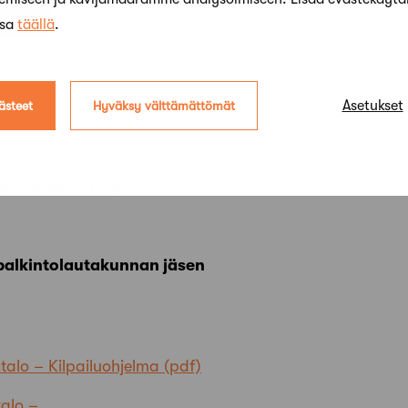
ssa
täällä
.
fan Ahlman Oy
Asetukset
ästeet
Hyväksy välttämättömät
Oy
it Oy
la Arkkitehdit Oy
 palkintolautakunnan jäsen
talo – Kilpailuohjelma
talo –