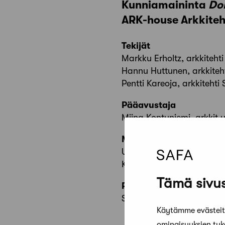
Kunniamaininta
Do
ARK-house Arkkiteh
Tekijät
Markku Erholtz, arkkiteht
Hannu Huttunen, arkkiteh
Pentti Kareoja, arkkitehti
Pääavustaja
Miina Kontuniemi, arkkit.
Muut avustajat
Ulla Seppä
Kimmo Roponen
Tämä sivus
Pienoismalli
Seppo Rajakoski
Käytämme evästeitä
ominaisuuksien tu