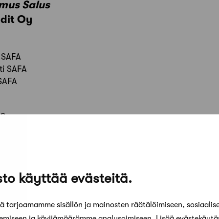
mus Salus
dit Oy
i SAFA
ti SAFA
 SAFA
yo
to käyttää evästeitä.
 tarjoamamme sisällön ja mainosten räätälöimiseen, sosiaalis
kemiseen ja kävijämäärämme analysoimiseen. Lisää evästekäyt