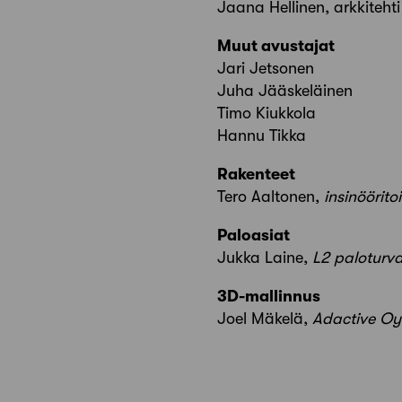
Jaana Hellinen, arkkiteht
Muut avustajat
Jari Jetsonen
Juha Jääskeläinen
Timo Kiukkola
Hannu Tikka
Rakenteet
Tero Aaltonen,
insinöörito
Paloasiat
Jukka Laine,
L2 paloturva
3D-mallinnus
Joel Mäkelä,
Adactive Oy