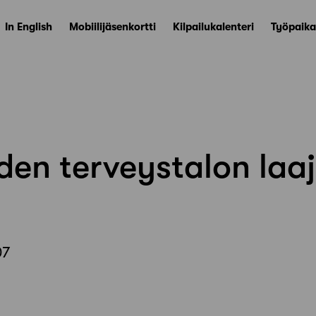
In English
Mobiilijäsenkortti
Kilpailukalenteri
Työpaika
iden terveystalon laa
07