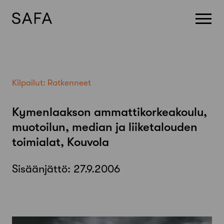
Skip
to
content
Kilpailut:
Ratkenneet
Kymenlaakson ammattikorkeakoulu,
muotoilun, median ja liiketalouden
toimialat, Kouvola
Sisäänjättö:
27.9.2006