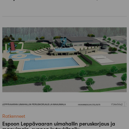
Ratkenneet
Espoon Leppävaaran uimahallin peruskorjaus ja