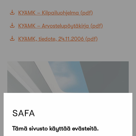
KYAMK – Kilpailuohjelma
KYAMK – Arvostelupöytäkirja
KYAMK, tiedote, 24.11.2006
Tämä sivusto käyttää evästeitä.