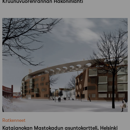
Kruunuvuorenrannan Hakoninlahti
Ratkenneet
Katajanokan Mastokadun asuntokortteli, Helsinki