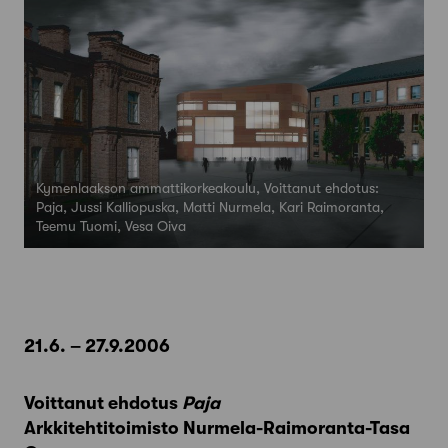
Kymenlaakson ammattikorkeakoulu, Voittanut ehdotus:
Paja, Jussi Kalliopuska, Matti Nurmela, Kari Raimoranta,
Teemu Tuomi, Vesa Oiva
21.6. – 27.9.2006
Voittanut ehdotus
Paja
Arkkitehtitoimisto Nurmela-Raimoranta-Tasa