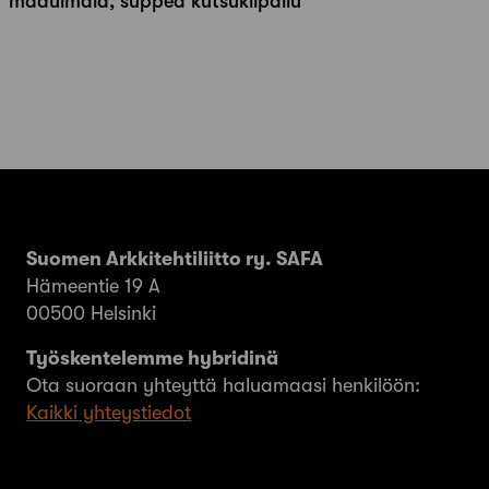
maauimala, suppea kutsukilpailu
Suomen Arkkitehtiliitto ry. SAFA
Hämeentie 19 A
00500 Helsinki
Työskentelemme hybridinä
Ota suoraan yhteyttä haluamaasi henkilöön:
Kaikki yhteystiedot