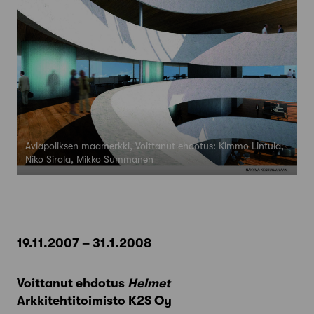
Aviapoliksen maamerkki, Voittanut ehdotus: Kimmo Lintula,
Niko Sirola, Mikko Summanen
19.11.2007 – 31.1.2008
Voittanut ehdotus
Helmet
Arkkitehtitoimisto K2S Oy