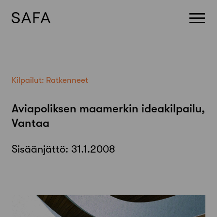
Skip
to
content
Kilpailut:
Ratkenneet
Aviapoliksen maamerkin ideakilpailu,
Vantaa
Sisäänjättö:
31.1.2008