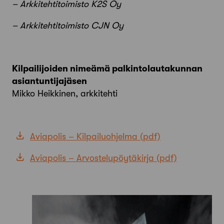
– Arkkitehtitoimisto K2S Oy
– Arkkitehtitoimisto CJN Oy
Kilpailijoiden nimeämä palkintolautakunnan
asiantuntijajäsen
Mikko Heikkinen, arkkitehti
Aviapolis – Kilpailuohjelma
Aviapolis – Arvostelupöytäkirja