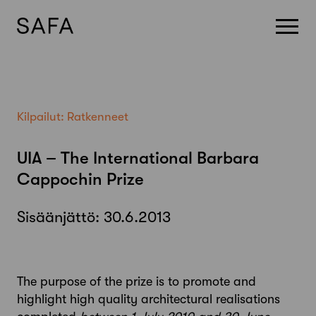
Skip
to
content
Kilpailut:
Ratkenneet
UIA – The International Barbara
Cappochin Prize
Sisäänjättö:
30.6.2013
The purpose of the prize is to promote and
highlight high quality architectural realisations