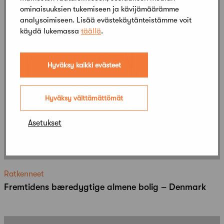
ominaisuuksien tukemiseen ja kävijämäärämme
analysoimiseen. Lisää evästekäytänteistämme voit
käydä lukemassa
täällä
.
Hyväksy kaikki evästeet
Hyväksy välttämättömät
Asetukset
Ratkenneet
Fremtidens bæredygtige almene bolig – Denmark