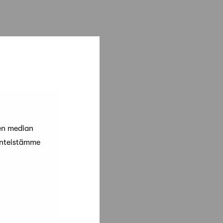
en median
änteistämme