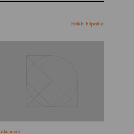
Kaikki kilpailut
atkenneet