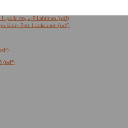
1. palkinto, Jani Jansson ja Virve Väisänen
 1. palkinto, J-P Lehtinen
 palkinto, Petri Laaksonen
5