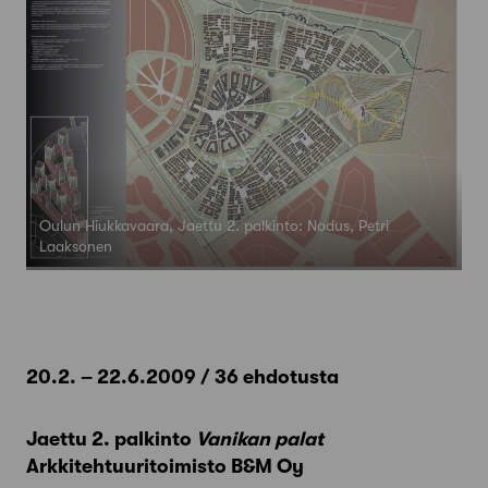
Oulun Hiukkavaara, Jaettu 2. palkinto: Nodus, Petri
Laaksonen
20.2. – 22.6.2009 / 36 ehdotusta
Jaettu 2. palkinto
Vanikan palat
Arkkitehtuuritoimisto B&M Oy