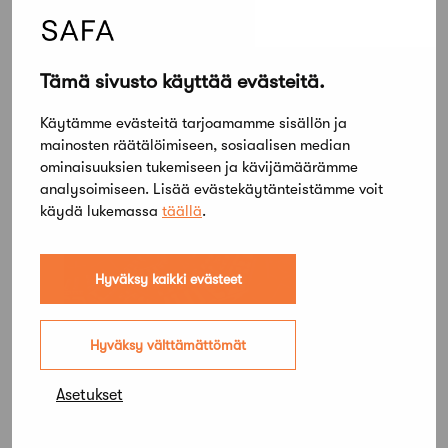
Oulun Hiukkavaara – Kilpailuohjelma
Tämä sivusto käyttää evästeitä.
Käytämme evästeitä tarjoamamme sisällön ja
Oulun Hiukkavaara – Arvostelupöytäkirja
mainosten räätälöimiseen, sosiaalisen median
ominaisuuksien tukemiseen ja kävijämäärämme
analysoimiseen. Lisää evästekäytänteistämme voit
käydä lukemassa
täällä
.
Hyväksy kaikki evästeet
Hyväksy välttämättömät
Asetukset