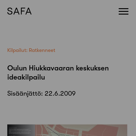
Skip
to
content
Kilpailut:
Ratkenneet
Oulun Hiukkavaaran keskuksen
ideakilpailu
Sisäänjättö:
22.6.2009