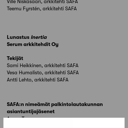
Ville Niskasaari, arkkitehti SAFA
Teemu Fyrstén, arkkitehti SAFA
Lunastus
Inertia
Serum arkkitehdit Oy
Tekijät
Sami Heikkinen, arkkitehti SAFA
Vesa Humalisto, arkkitehti SAFA
Antti Lehto, arkkitehti SAFA
SAFA:n nimeämät palkintolautakunnan
asiantuntijajäsenet
Aarne Tarumaa
Jari Lepistö