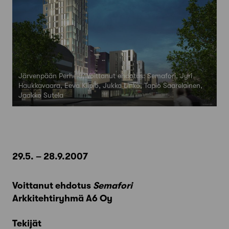
Järvenpään Perhelä, Voittanut ehdotus: Semafori, Jyri
Haukkavaara, Eeva Kilpiö, Jukka Linko, Tapio Saarelainen,
Jaakko Sutela
29.5. – 28.9.2007
Voittanut ehdotus
Semafori
Arkkitehtiryhmä A6 Oy
Tekijät