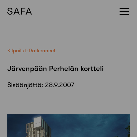
Skip
to
content
Kilpailut:
Ratkenneet
Järvenpään Perhelän kortteli
Sisäänjättö:
28.9.2007