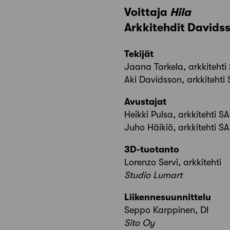
Voittaja
Hila
Arkkitehdit Davids
Tekijät
Jaana Tarkela, arkkitehti
Aki Davidsson, arkkitehti
Avustajat
Heikki Pulsa, arkkitehti S
Juho Häikiö, arkkitehti S
3D-tuotanto
Lorenzo Servi, arkkitehti
Studio Lumart
Liikennesuunnittelu
Seppo Karppinen, DI
Sito Oy