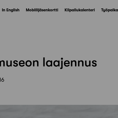
In English
Mobiilijäsenkortti
Kilpailukalenteri
Työpaika
museon laajennus
16