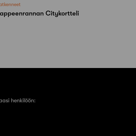
atkenneet
appeenrannan Citykortteli
asi henkilöön: