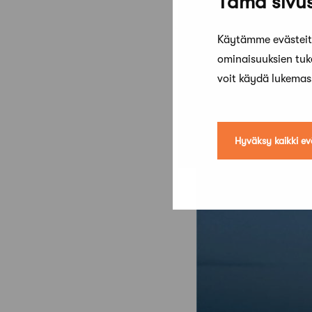
Tämä sivus
Kuopion museon laaje
Käytämme evästeitä
ominaisuuksien tu
voit käydä lukema
Hyväksy kaikki ev