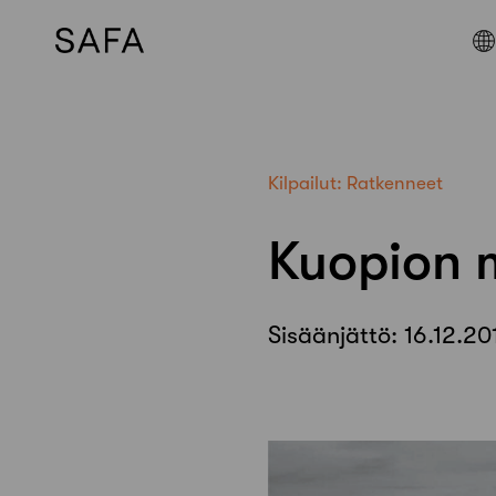
Skip
to
content
Kilpailut:
Ratkenneet
Kuopion 
Sisäänjättö:
16.12.20