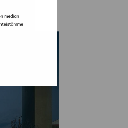
en median
änteistämme