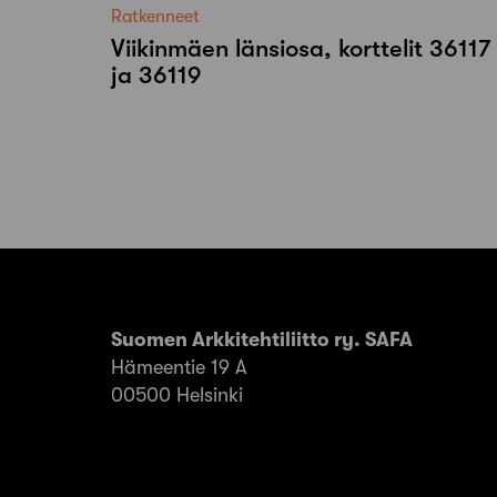
Ratkenneet
Viikinmäen länsiosa, korttelit 36117
ja 36119
Suomen Arkkitehtiliitto ry. SAFA
Hämeentie 19 A
00500 Helsinki