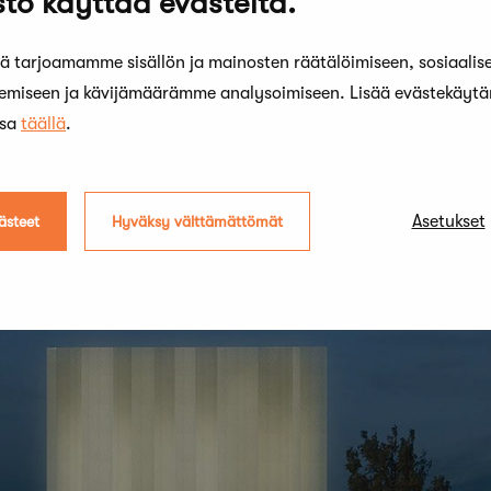
to käyttää evästeitä.
nnus – Arvostelupöytäkirja
 tarjoamamme sisällön ja mainosten räätälöimiseen, sosiaalis
kemiseen ja kävijämäärämme analysoimiseen. Lisää evästekäyt
ssa
täällä
.
Asetukset
ästeet
Hyväksy välttämättömät