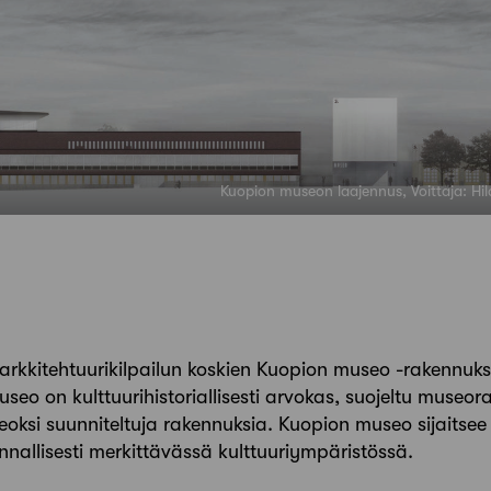
Kuopion museon laajennus, Voittaja: Hil
 arkkitehtuurikilpailun koskien Kuopion museo -rakennuk
eo on kulttuurihistoriallisesti arvokas, suojeltu museor
i suunniteltuja rakennuksia. Kuopion museo sijaitsee 
nnallisesti merkittävässä kulttuuriympäristössä.