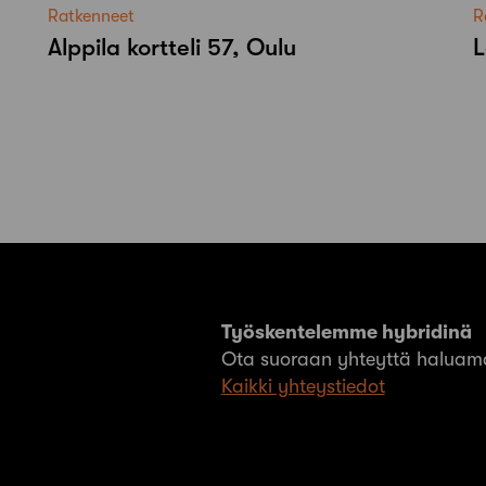
Ratkenneet
R
Alppila kortteli 57, Oulu
L
Työskentelemme hybridinä
Ota suoraan yhteyttä haluama
Kaikki yhteystiedot