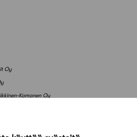
it Oy
Oy
Heikkinen-Komonen Oy
 Associates Ldt + MAF Arkitektkontor AB
nnus – Kilpailuohjelma