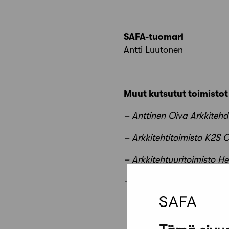
SAFA-tuomari
Antti Luutonen
Muut kutsutut toimistot
– Anttinen Oiva Arkkitehd
– Arkkitehtitoimisto K2S 
– Arkkitehtuuritoimisto 
– Ferragosto Oy + Voodoo
Kuopion museon laaje