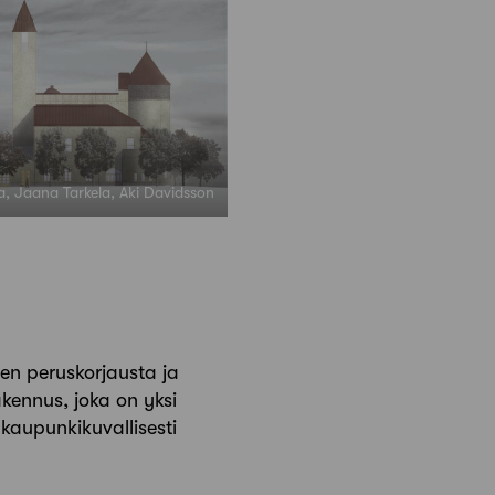
a, Jaana Tarkela, Aki Davidsson
sen peruskorjausta ja
akennus, joka on yksi
kaupunkikuvallisesti