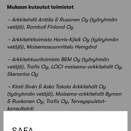
Mukaan kutsutut toimistot
– Arkkitehdit Anttila & Rusanen Oy (työryhmän
vetäjä), Ramboll Finland Oy
– Arkkitehtitoimisto Harris-Kjisik Oy (työryhmän
vetäjä), Maisemasuunnittelu Hemgård
– Arkkitehtuuritoimisto B&M Oy (työryhmän
vetäjä), Trafix Oy, LOCI maisema-arkkitehdit Oy,
Skenarios Oy
– Kirsti Sivén & Asko Takala Arkkitehdit Oy
(työryhmän vetäjä), Maisema-arkkitehdit Byman
& Ruokonen Oy, Trafix Oy, Terveyspuistot-
konsultointi
– Serum Arkkitehdit Oy