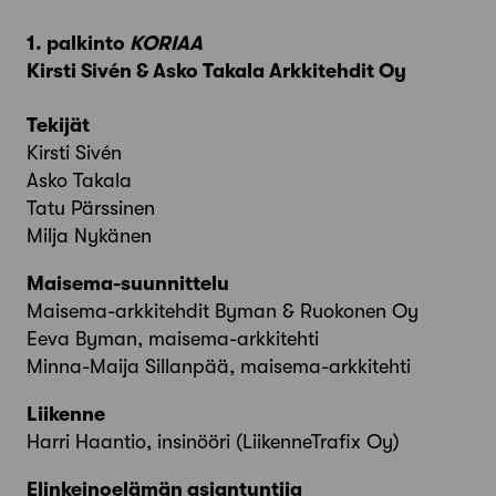
1. palkinto
KORIAA
Kirsti Sivén & Asko Takala Arkkitehdit Oy
Tekijät
Kirsti Sivén
Asko Takala
Tatu Pärssinen
Milja Nykänen
Maisema-suunnittelu
Maisema-arkkitehdit Byman & Ruokonen Oy
Eeva Byman, maisema-arkkitehti
Minna-Maija Sillanpää, maisema-arkkitehti
Liikenne
Harri Haantio, insinööri (LiikenneTrafix Oy)
Elinkeinoelämän asiantuntija