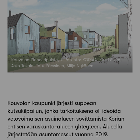
Kouvolan Pioneeripuisto, 1. Palkinto: KORIAA, Kirsti Sivén,
Asko Takala, Tatu Pärssinen, Milja Nykänen
Kouvolan kaupunki järjesti suppean
kutsukilpailun, jonka tarkoituksena oli ideoida
vetovoimaisen asuinalueen sovittamista Korian
entisen varuskunta-alueen yhteyteen. Alueella
järjestetään asuntomessut vuonna 2019.