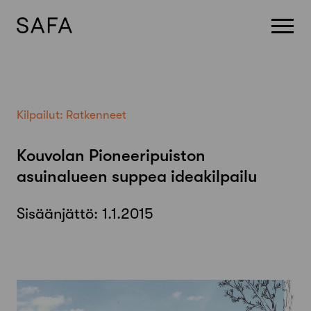
Skip
to
content
Kilpailut:
Ratkenneet
Kouvolan Pioneeripuiston
asuinalueen suppea ideakilpailu
Sisäänjättö:
1.1.2015