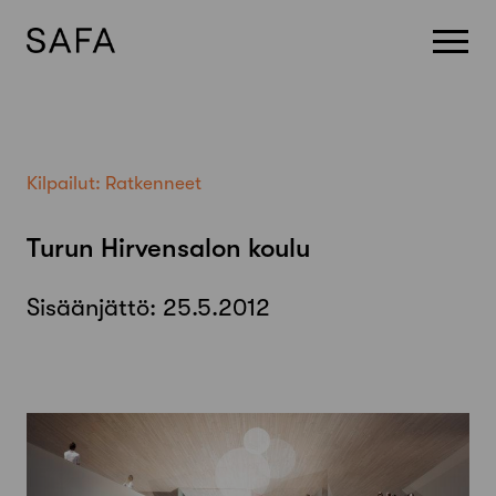
Skip
to
content
Kilpailut:
Ratkenneet
Turun Hirvensalon koulu
Sisäänjättö:
25.5.2012