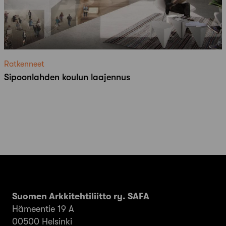
Ratkenneet
Sipoonlahden koulun laajennus
Suomen Arkkitehtiliitto ry. SAFA
Hämeentie 19 A
00500 Helsinki