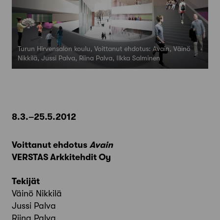
Turun Hirvensalon koulu, Voittanut ehdotus: Avain, Väinö
Nikkilä, Jussi Palva, Riina Palva, Ilkka Salminen
8.3.–25.5.2012
Voittanut ehdotus
Avain
VERSTAS Arkkitehdit Oy
Tekijät
Väinö Nikkilä
Jussi Palva
Riina Palva