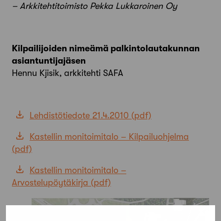
– Arkkitehtitoimisto Pekka Lukkaroinen Oy
Kilpailijoiden nimeämä palkintolautakunnan
asiantuntijajäsen
Hennu Kjisik, arkkitehti SAFA
Lehdistötiedote 21.4.2010
Kastellin monitoimitalo – Kilpailuohjelma
Kastellin monitoimitalo –
Arvostelupöytäkirja