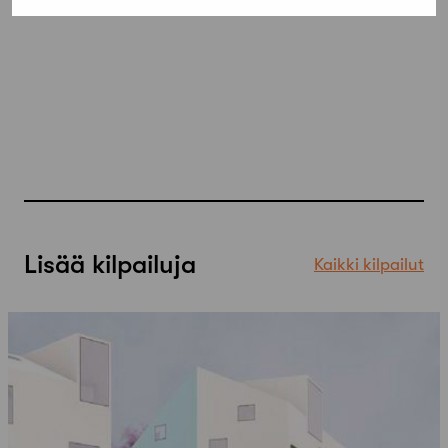
Lisää kilpailuja
Kaikki kilpailut