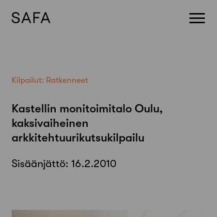
Skip
to
content
Kilpailut:
Ratkenneet
Kastellin monitoimitalo Oulu,
kaksivaiheinen
arkkitehtuurikutsukilpailu
Sisäänjättö:
16.2.2010