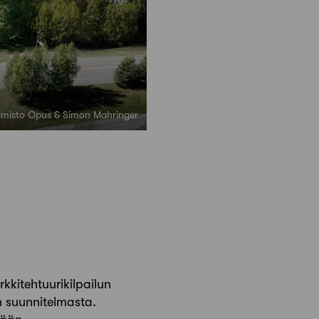
toimisto Opus & Simon Mahringer
kkitehtuurikilpailun
 suunnitelmasta.