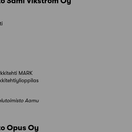
to Sami Vikström Oy
ti
kkitehti MARK
kitehtiylioppilas
elutoimisto Aamu
sto Opus Oy