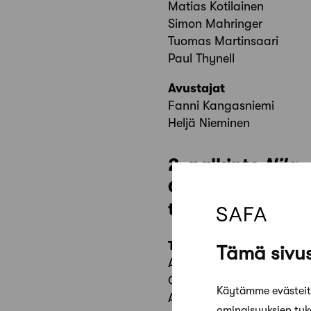
Matias Kotilainen
Simon Mahringer
Tuomas Martinsaari
Paul Thynell
Avustajat
Fanni Kangasniemi
Heljä Nieminen
2. palkinto
Nila
OOPEAA Office f
tmi Otto Samuli
Tekijät
Tämä sivus
Anssi Lassila, arkkitehti, 
Otto Heinonen, arkkitehtiy
Käytämme evästeitä
Aki Markkanen, arkkitehti
ominaisuuksien tu