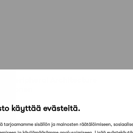
or Peripheral Architecture
 Heinonen
to käyttää evästeitä.
professori
lioppilas
 tarjoamamme sisällön ja mainosten räätälöimiseen, sosiaalis
kemiseen ja kävijämäärämme analysoimiseen. Lisää evästekäyt