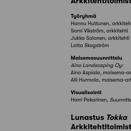
Arkkitehtitoimis
Työryhmä
Hannu Huttunen, arkkiteh
Sami Vikström, arkkitehti
Jukka Salonen, arkkitehti
Lotta Skogström
Maisemasuunnittelu
Aino Landscaping Oy:
Aino Aspiala, maisema-ar
Alli Hurmola, maisema-ark
Visualisointi
Harri Pakarinen,
Suunnitt
Lunastus
Tokka
Arkkitehtitoimi