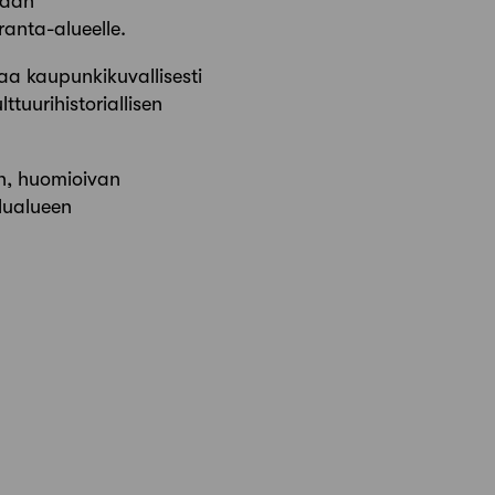
tään
ranta-alueelle.
aa kaupunkikuvallisesti
tuurihistoriallisen
en, huomioivan
lualueen