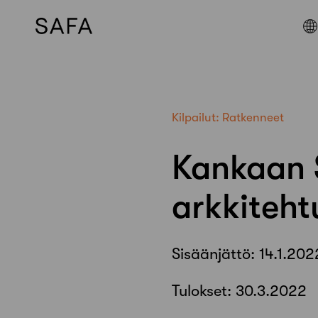
Skip
to
content
Kilpailut:
Ratkenneet
Kankaan
arkkiteht
Sisäänjättö:
14.1.202
Tulokset:
30.3.2022