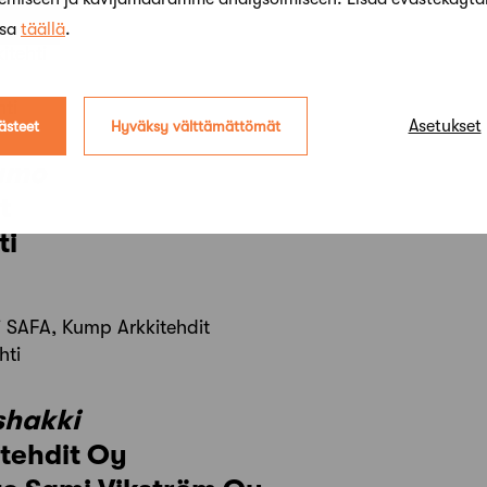
ssa
täällä
.
itehti
hti
Asetukset
ästeet
Hyväksy välttämättömät
umo
t
ti
i SAFA, Kump Arkkitehdit
hti
shakki
tehdit Oy