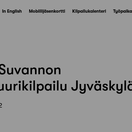
In English
Mobiilijäsenkortti
Kilpailukalenteri
Työpaika
 Suvannon
uurikilpailu Jyväskyl
2