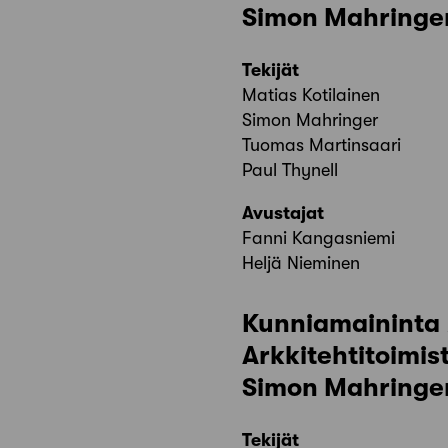
Simon Mahringer
Tekijät
Matias Kotilainen
Simon Mahringer
Tuomas Martinsaari
Paul Thynell
Avustajat
Fanni Kangasniemi
Heljä Nieminen
Kunniamaininta
Arkkitehtitoimi
Simon Mahringer
Tekijät