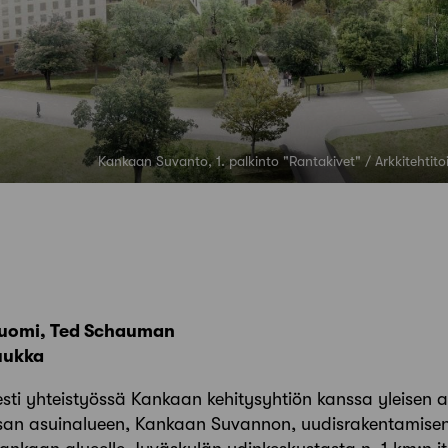
Kankaan Suvanto, 1. palkinto "Rantakivet" / Arkkitehti
Tuomi, Ted Schauman
uukka
sti yhteistyössä Kankaan kehitysyhtiön kanssa yleisen ar
san asuinalueen, Kankaan Suvannon, uudisrakentamisen