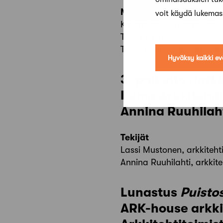
Muu työryhmä
voit käydä lukema
Katharina Heidkamp, arkk
Tanja Vallaster, arkkitehti
Tuuli Tuohikumpu, arkkite
Hyväksy kaikki ev
3. palkinto
Jatk
Kump Arkkitehdi
Annina Ruuhilah
Tekijät
Lassi Mustonen, arkkiteht
Annina Ruuhilahti, arkkite
Lunastus
Puisto
ARK-house arkki