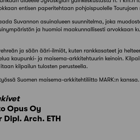
 Kankaan alueelle Jyväskylän ydinkeskustasta n. 1 km:n i
arvokkaan entisen paperitehtaan pohjoispuolelle Tourujoen 
i saada Suvannon asuinalueen suunnitelma, joka muodost
inympäristön ja huomioi maakunnallisesti arvokkaan kult
vehreän ja sään ääri-ilmiöt, kuten rankkasateet ja helte
lua kaupunki- ja maisema-arkkitehtuurin keinoin. Kilpai
aan kilpailun tulosten perusteella.
teistyössä Suomen maisema-arkkitehtiliitto MARK:n kanssa.
kivet
sto Opus Oy
 Dipl. Arch. ETH