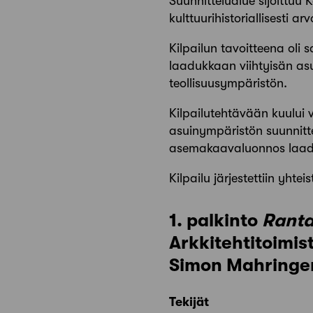
Suunnittelualue sijoittuu
kulttuurihistoriallisesti 
Kilpailun tavoitteena ol
laadukkaan viihtyisän asu
teollisuusympäristön.
Kilpailutehtävään kuului 
asuinympäristön suunnitte
asemakaavaluonnos laadit
Kilpailu järjestettiin yh
1. palkinto
Ranta
Arkkitehtitoimi
Simon Mahringer
Tekijät