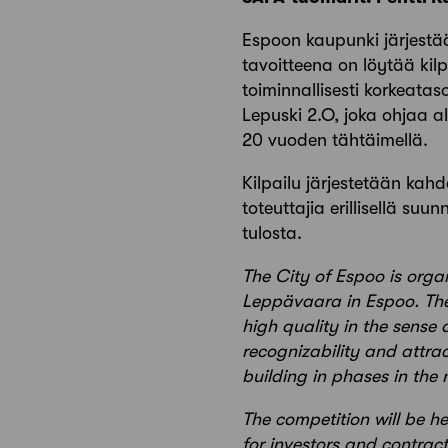
Espoon kaupunki järjestää
tavoitteena on löytää ki
toiminnallisesti korkeatas
Lepuski 2.O, joka ohjaa 
20 vuoden tähtäimellä.
Kilpailu järjestetään kah
toteuttajia erillisellä s
tulosta.
The City of Espoo is orga
Leppävaara in Espoo. The 
high quality in the sense 
recognizability and attra
building in phases in the 
The competition will be he
for investors and contrac