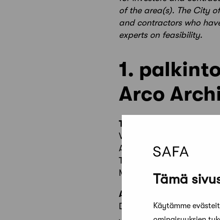
of the area(s). The City o
and contractors who have 
experts on feasibility.
1. palkint
Arco Arch
Tekijät
Vesa Jäntti
Arno Stenbäck
Tomas Nordström
Maija Gulin, maisema
Tämä sivus
Avustajat
Käytämme evästeitä
Dmitri Kvitko, visualisointi
Jesse Weckroth
ominaisuuksien tu