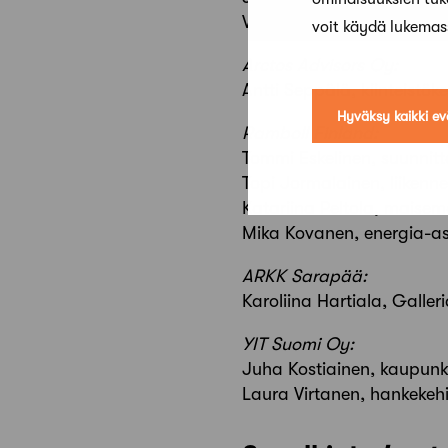
Ville Saastamoinen
voit käydä lukema
Arctos Advisors Oy:
Antti Seppälä, kiinteistöke
Hyväksy kaikki ev
Ramboll Finland:
Tommi Eskelinen, suunnitt
Topi Jormalainen, liikenne
Katariina Peltola, maisem
Mika Kovanen, energia-as
ARKK Sarapää:
Karoliina Hartiala, Galleri
YIT Suomi Oy:
Juha Kostiainen, kaupunki
Laura Virtanen, hankekeh