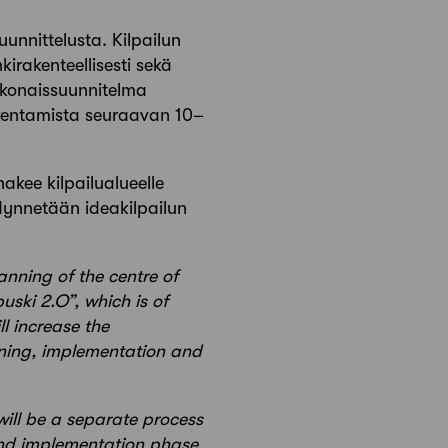
unnittelusta. Kilpailun
kirakenteellisesti sekä
kokonaissuunnitelma
akentamista seuraavan 10–
akee kilpailualueelle
dynnetään ideakilpailun
anning of the centre of
uski 2.O”, which is of
ll increase the
anning, implementation and
 will be a separate process
 and implementation phase