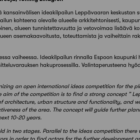
 kansainvälisen ideakilpailun Leppävaaran keskustan su
lpailun kohteena olevalle alueelle arkkitehtonisesti, kaupun
oinen, alueen tunnistettavuutta ja vetovoimaa lisäävä 
alueen asemakaavoitusta, toteuttamista ja vaiheittain r
dessa vaiheessa. Ideakilpailun rinnalla Espoon kaupunki h
uunnitteluvarauksen hakuprosessilla. Valintaperusteena hyö
nizing an open international ideas competition for the pl
aim of the competition is to find a strong concept ” Lep
of architecture, urban structure and functionality, and wi
ctiveness of the area. The concept will guide further pl
next 10-20 years.
ld in two stages. Parallel to the ideas competition there
tors in order to find actors for the further development