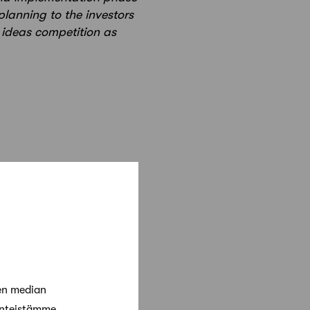
planning to the investors
 ideas competition as
en median
änteistämme