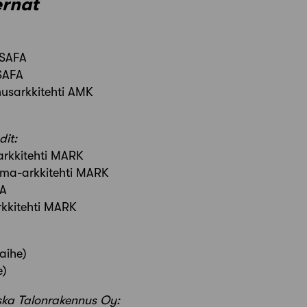
ernat
 SAFA
 SAFA
usarkkitehti AMK
it:
arkkitehti MARK
ema-arkkitehti MARK
FA
rkkitehti MARK
aihe)
e)
ka Talonrakennus Oy: