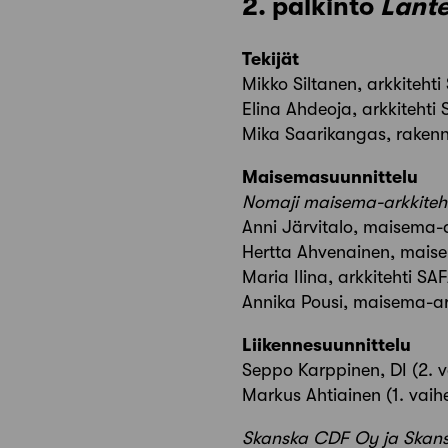
2. palkinto
Lant
Tekijät
Mikko Siltanen, arkkitehti
Elina Ahdeoja, arkkitehti
Mika Saarikangas, rakenn
Maisemasuunnittelu
Nomaji maisema-arkkitehd
Anni Järvitalo, maisema-
Hertta Ahvenainen, mais
Maria Ilina, arkkitehti SA
Annika Pousi, maisema-a
Liikennesuunnittelu
Seppo Karppinen, DI (2. v
Markus Ahtiainen (1. vaih
Skanska CDF Oy ja Skans