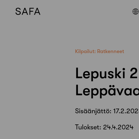
Skip
to
content
Kilpailut:
Ratkenneet
Lepuski 2
Leppävaa
Sisäänjättö:
17.2.202
Tulokset:
24.4.2024