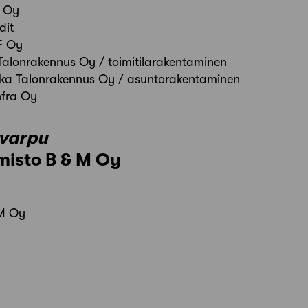
a Oy
dit
F Oy
Talonrakennus Oy / toimitilarakentaminen
ka Talonrakennus Oy / asuntorakentaminen
nfra Oy
avarpu
misto B & M Oy
 M Oy