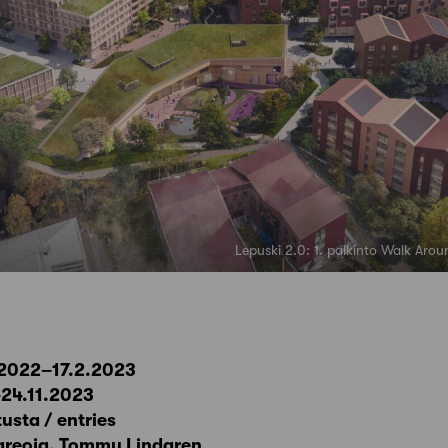
Lepuski 2.0: 1. palkinto Walk Ar
0.2022–17.2.2023
.–24.11.2023
sta / entries
Kareoja, Tommy Lindgren