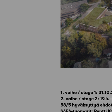
1. vaihe / stage 1: 31.1
2. vaihe / stage 2: 19.4
58/5 hyväksyttyä ehdotu
SAFA-tuomarit: Pentti 