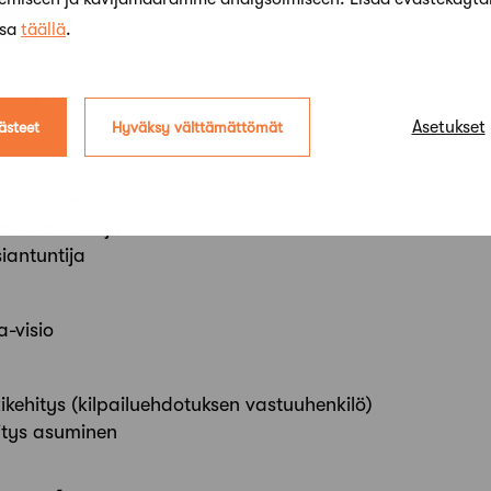
ssa
täällä
.
hitys
Asetukset
ästeet
Hyväksy välttämättömät
elun koordinointi
suunnittelu
a-asiantuntija
iantuntija
a-visio
kehitys (kilpailuehdotuksen vastuuhenkilö)
itys asuminen