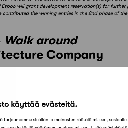
f Espoo will grant development reservation(s) for further 
contributed the winning entries in the 2nd phase of the
o
Walk around
itecture Company
to käyttää evästeitä.
 tarjoamamme sisällön ja mainosten räätälöimiseen, sosiaalis
kemiseen ja kävijämäärämme analysoimiseen. Lisää evästekäyt