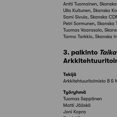
Antti Tuomainen, Skansk
Ulla Kuitunen, Skanska Ko
Sami Sivula, Skanska CD
Petri Sormunen, Skanska 
Tuomas Vaarasalo, Skans
Tarmo Tarkkio, Skanska I
3. palkinto
Taik
Arkkitehtuuritoi
Tekijä
Arkkitehtuuritoimisto B &
Työryhmä
Tuomas Seppänen
Matti Jääskö
Joni Kopra