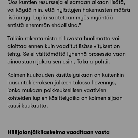
”Jos kuntien resursseja ei samaan aikaan lisätä,
voi käydä niin, että hylättyjen hakemusten määrä
lisääntyy. Lupia saatetaan myös myöntää
entistä enemmän ehdollisina.”
Tällöin rakentamista ei luvasta huolimatta voi
aloittaa ennen kuin vaaditut lisäselvitykset on
tehty. Se ei välttämättä lyhennä prosessia vaan
ainoastaan jakaa sen osiin, Takala pohtii.
Kolmen kuukauden käsittelyaikaan on kuitenkin
lausuntokierroksen jälkeen tulossa lievennys,
jonka mukaan poik­keuk­sellisen vaativien
kohteiden lupien käsittely­aika on kolmen sijaan
kuusi kuukautta.
Hiilijalanjälkilaskelma vaaditaan vasta