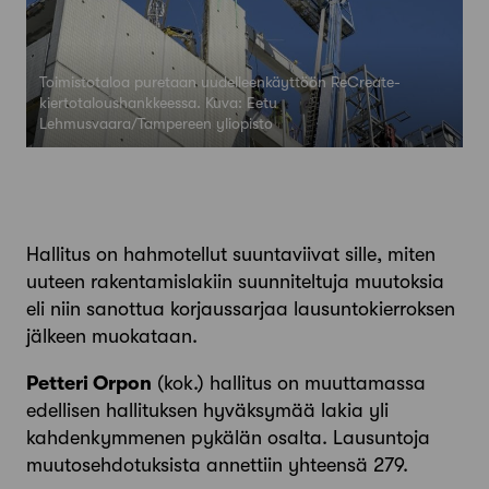
Toimistotaloa puretaan uudelleenkäyttöön ReCreate-
kiertotaloushankkeessa. Kuva: Eetu
Lehmusvaara/Tampereen yliopisto
Hallitus on hahmotellut suuntaviivat sille, miten
uuteen rakentamislakiin suunniteltuja muutoksia
eli niin sanottua korjaussarjaa lausuntokierroksen
jälkeen muokataan.
Petteri Orpon
(kok.) hallitus on muuttamassa
edellisen hallituksen hyväksymää lakia yli
kahdenkymmenen pykälän osalta. Lausuntoja
muutosehdotuksista annettiin yhteensä 279.