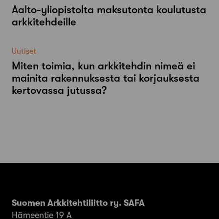
Aalto-​yliopistolta maksutonta koulutusta
arkkitehdeille
Uutiset
Miten toimia, kun arkkitehdin nimeä ei
mainita rakennuksesta tai korjauksesta
kertovassa jutussa?
Suomen Arkkitehtiliitto ry. SAFA
Hämeentie 19 A