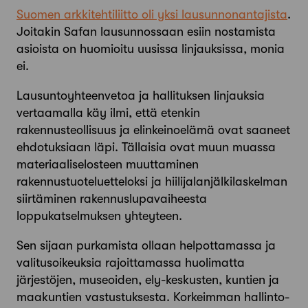
Suomen arkkitehtiliitto oli yksi lausunnonantajista
.
Joitakin Safan lausunnossaan esiin nostamista
asioista on huo­mioitu uusissa linjauksissa, monia
ei.
Lausuntoyhteenvetoa ja hallituksen linjauksia
vertaamalla käy ilmi, että etenkin
rakennusteollisuus ja elinkeinoelämä ovat saaneet
ehdotuksiaan läpi. Tällaisia ovat muun muassa
materiaaliselosteen muuttaminen
rakennustuoteluetteloksi ja hiili­jalanjälkilaskelman
siirtäminen rakennuslupavaiheesta
loppukatselmuksen yhteyteen.
Sen sijaan purkamista ollaan helpottamassa ja
valitusoikeuksia rajoittamassa huolimatta
järjestöjen, museoiden, ely-keskusten, kuntien ja
maakuntien vastustuksesta. Korkeimman hallinto-