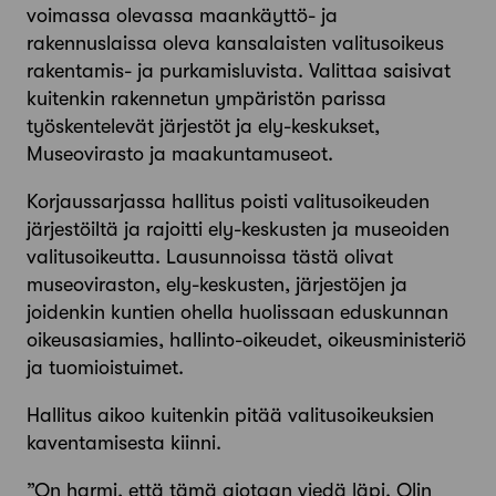
voimassa olevassa maankäyttö- ja
rakennuslaissa oleva kansalaisten valitusoikeus
rakentamis- ja purkamisluvista. Valittaa saisivat
kuitenkin rakennetun ympäristön parissa
työskentelevät järjestöt ja ely-keskukset,
Museovirasto ja maakuntamuseot.
Korjaussarjassa hallitus poisti valitusoikeuden
järjestöiltä ja rajoitti ely-keskusten ja museoiden
valitusoikeutta. Lausunnoissa tästä olivat
museoviraston, ely-keskusten, järjestöjen ja
joidenkin kuntien ohella huolissaan eduskunnan
oikeusasiamies, hallinto-oikeudet, oikeusministeriö
ja tuomioistuimet.
Hallitus aikoo kuitenkin pitää valitus­oikeuksien
kaventamisesta kiinni.
”On harmi, että tämä aiotaan viedä läpi. Olin