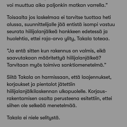
voi muuttua aika paljonkin matkan varrella.”
Toisaalta jos laskelmaa ei tarvitse tuottaa heti
alussa, suunnittelijalle jää entistä isompi vastuu
seurata hiilijalanjälkeä hankkeen edetessä ja
huolehtia, ettei raja-arvo ylity, Takala toteaa.
”Ja entä sitten kun rakennus on valmis, eikä
saavutakaan määritettyä hiilijalanjälkeä?
Tarvitaan myös toimiva sanktiomenetelmä.”
Siitä Takala on harmissaan, että laajennukset,
korjaukset ja pientalot jätettiin
hiilijalanjälkilaskennan ulkopuolelle. Korjaus­
rakentamisen osalta perusteena esitettiin, ettei
siihen ole selkeää menetelmää.
Takala ei niele selitystä.