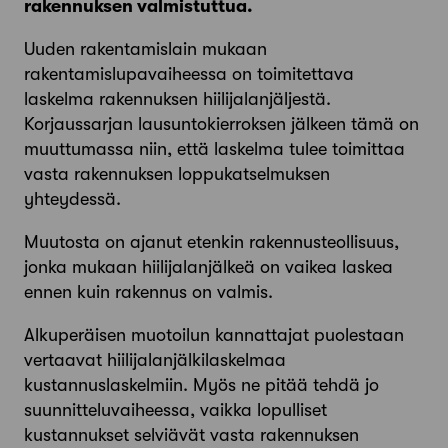
rakennuksen valmistuttua.
Uuden rakentamislain mukaan
rakentamislupavaiheessa on toimitettava
laskelma rakennuksen hiilijalanjäljestä.
Korjaussarjan lausuntokierroksen jälkeen tämä on
muuttumassa niin, että laskelma tulee toimittaa
vasta rakennuksen loppukatselmuksen
yhteydessä.
Muutosta on ajanut etenkin rakennus­teollisuus,
jonka mukaan hiilijalanjälkeä on vaikea laskea
ennen kuin rakennus on valmis.
Alkuperäisen muotoilun kannattajat puolestaan
vertaavat hiilijalanjälkilaskelmaa
kustannuslaskelmiin. Myös ne pitää tehdä jo
suunnitteluvaiheessa, vaikka lopulliset
kustannukset selviävät vasta rakennuksen