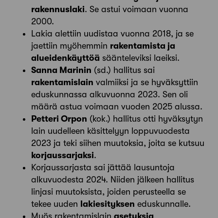
rakennuslaki
. Se astui voimaan vuonna
2000.
Lakia alettiin uudistaa vuonna 2018, ja se
jaettiin myöhemmin
rakentamista ja
alueidenkäyttöä
säänteleviksi laeiksi.
Sanna Marinin
(sd.) hallitus sai
rakentamislain
valmiiksi ja se hyväksyttiin
edus­kunnassa alkuvuonna 2023. Sen oli
määrä astua voimaan vuoden 2025 alussa.
Petteri Orpon
(kok.) hallitus otti hyväksytyn
lain uudelleen käsittelyyn loppuvuodesta
2023 ja teki siihen muutoksia, joita se kutsuu
korjaussarjaksi
.
Korjaussarjasta sai jättää lausuntoja
alkuvuodesta 2024. Niiden jälkeen hallitus
linjasi muutoksista, joiden perusteella se
tekee uuden
lakiesityksen
edus­kunnalle.
Myös rakentamislain
asetuksia