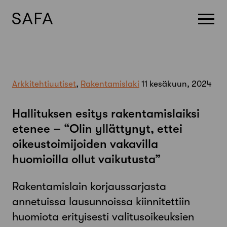
Skip
to
content
Arkkitehtiuutiset
,
Rakentamislaki
11 kesäkuun, 2024
Hallituksen esitys rakentamislaiksi
etenee – “Olin yllättynyt, ettei
oikeustoimijoiden vakavilla
huomioilla ollut vaikutusta”
Rakentamislain korjaussarjasta
annetuissa lausunnoissa kiinnitettiin
huomiota erityisesti valitusoikeuksien