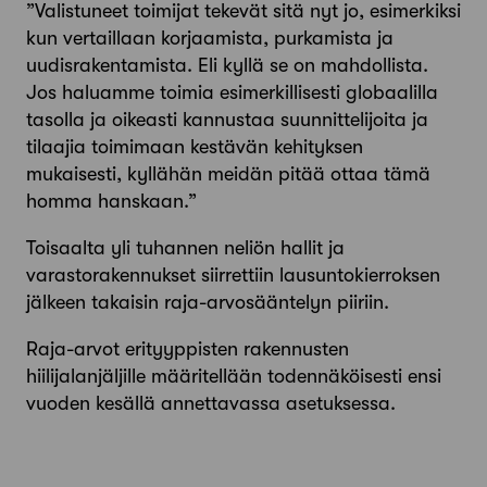
”Valistuneet toimijat tekevät sitä nyt jo, esimerkiksi
kun vertaillaan korjaamista, purkamista ja
uudisrakentamista. Eli kyllä se on mahdollista.
Jos haluamme toimia esimerkillisesti globaalilla
tasolla ja oikeasti kannustaa suunnittelijoita ja
tilaajia toimimaan kestävän kehityksen
mukaisesti, kyllähän meidän pitää ottaa tämä
homma hanskaan.”
Toisaalta yli tuhannen neliön hallit ja
varastorakennukset siirrettiin lausuntokierroksen
jälkeen takaisin raja-arvosääntelyn piiriin.
Raja-arvot erityyppisten rakennusten
hiilijalanjäljille määritellään todennäköisesti ensi
vuoden kesällä annettavassa asetuksessa.