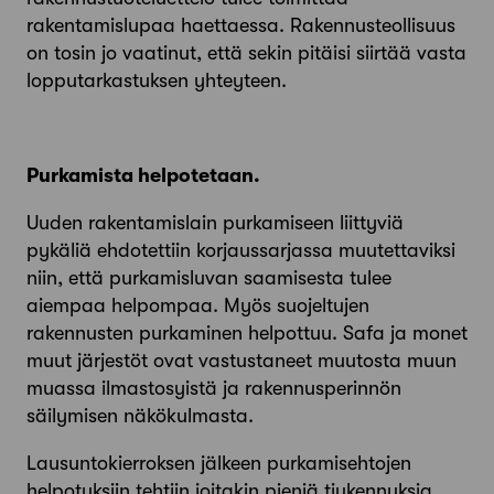
rakentamislupaa haettaessa. Rakennusteollisuus
on tosin jo vaatinut, että sekin pitäisi siirtää vasta
lopputarkastuksen yhteyteen.
Purkamista helpotetaan.
Uuden rakentamislain purkamiseen liittyviä
pykäliä ehdotettiin korjaussarjassa muutettaviksi
niin, että purkamis­luvan saamisesta tulee
aiempaa helpompaa. Myös suojeltujen
rakennusten purkaminen helpottuu. Safa ja monet
muut järjestöt ovat vastustaneet muutosta muun
muassa ilmastosyistä ja rakennusperinnön
säilymisen näkökulmasta.
Lausuntokierroksen jälkeen purkamisehtojen
helpotuksiin tehtiin joitakin pieniä tiukennuksia,