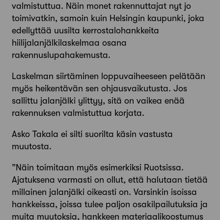
valmistuttua. Näin monet rakennuttajat nyt jo
toimivatkin, samoin kuin Helsingin kaupunki, joka
edellyttää uusilta kerrostalohankkeita
hiilijalanjälkilaskelmaa osana
rakennuslupahakemusta.
Laskelman siirtäminen loppuvaiheeseen pelätään
myös heikentävän sen ohjausvaikutusta. Jos
sallittu jalanjälki ylittyy, sitä on vaikea enää
rakennuksen valmistuttua korjata.
Asko Takala ei silti suorilta käsin vastusta
muutosta.
”Näin toimitaan myös esimerkiksi Ruotsissa.
Ajatuksena varmasti on ollut, että halutaan tietää
millainen jalanjälki oikeasti on. Varsinkin isoissa
hankkeissa, joissa tulee paljon osakilpailutuksia ja
muita muutoksia, hankkeen materiaali­koostumus