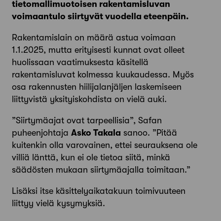
tietomallimuotoisen rakentamisluvan
voimaantulo siirtyvät vuodella eteenpäin.
Rakentamislain on määrä astua voimaan
1.1.2025, mutta erityisesti kunnat ovat olleet
huolissaan vaatimuksesta käsitellä
rakentamisluvat kolmessa kuukaudessa. Myös
osa rakennusten hiilijalanjäljen laskemiseen
liittyvistä yksityiskohdista on vielä auki.
”Siirtymäajat ovat tarpeellisia”, Safan
puheenjohtaja
Asko Takala
sanoo. ”Pitää
kuitenkin olla varovainen, ettei seurauksena ole
villiä länttä, kun ei ole tietoa siitä, minkä
säädösten mukaan siirtymäajalla toimitaan.”
Lisäksi itse käsittelyaikatakuun toimivuuteen
liittyy vielä kysymyksiä.