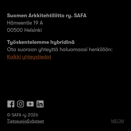
Suomen Arkkitehtiliitto ry. SAFA
Hämeentie 19 A
00500 Helsinki
Työskentelemme hybridinä
Ota suoraan yhteyttä haluamaasi henkilöön:
Kaikki yhteystiedot
© SAFA ry 2026
Tietosuoja
Evästeet
MEOM