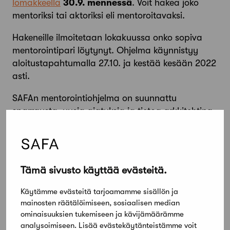
lomakkeella
30.9. mennessä
. Voit hakea joko
mentoriksi tai aktoriksi eli mentoroitavaksi.
Hakeneille ilmoitetaan lokakuussa onko sopiva
mentorointipari löytynyt. Ohjelma käynnistyy
aloitustapahtumalla 27.10. ja kestää kesään 2022
asti.
SAFAn mentorointiohjelma on suunnattu
sparrausta, uusia ajatuksia ja tietoa arkkitehtina
Suomessa toimimiseen kaipaaville SAFAn jäsenille.
Lue lisää mentoroinnista ja hae mukaan
!
You can also apply for the mentoring programme
Tämä sivusto käyttää evästeitä.
in English
!
Käytämme evästeitä tarjoamamme sisällön ja
mainosten räätälöimiseen, sosiaalisen median
Jaa artikkeli
ominaisuuksien tukemiseen ja kävijämäärämme
analysoimiseen. Lisää evästekäytänteistämme voit