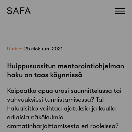
Skip
to
content
Uutiset
25 elokuun, 2021
Huippusuositun mentorointiohjelman
haku on taas käynnissä
Kaipaatko apua urasi suunnittelussa tai
vahvuuksiesi tunnistamisessa? Tai
haluaisitko vaihtaa ajatuksia ja kuulla
erilaisia näkökulmia
ammatinharjoittamisesta eri rooleissa?