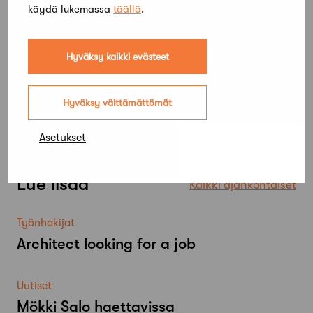
käydä lukemassa
täällä
.
Hyväksy kaikki evästeet
Hyväksy välttämättömät
Asetukset
Lue lisää
Kaikki ajankohtaiset
Työnhakijat
Architect looking for a job
Uutiset
Mökki Salo haettavissa