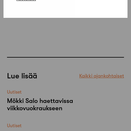
Lue lisää
Kaikki ajankohtaiset
Uutiset
Mökki Salo haettavissa
viikkovuokraukseen
Uutiset