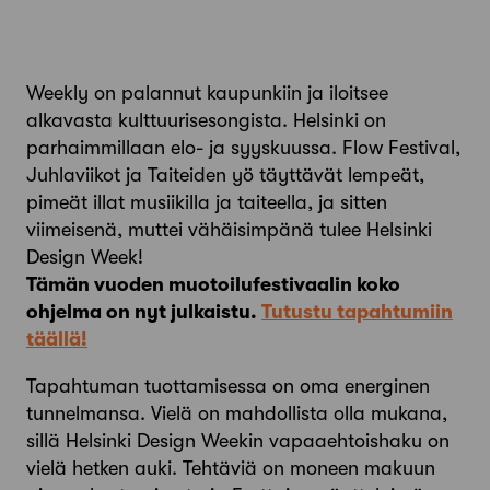
Weekly on palannut kaupunkiin ja iloitsee
alkavasta kulttuurisesongista. Helsinki on
parhaimmillaan elo- ja syyskuussa. Flow Festival,
Juhlaviikot ja Taiteiden yö täyttävät lempeät,
pimeät illat musiikilla ja taiteella, ja sitten
viimeisenä, muttei vähäisimpänä tulee Helsinki
Design Week!
Tämän vuoden muotoilufestivaalin koko
ohjelma on nyt julkaistu.
Tutustu tapahtumiin
täällä!
Tapahtuman tuottamisessa on oma energinen
tunnelmansa. Vielä on mahdollista olla mukana,
sillä Helsinki Design Weekin vapaaehtoishaku on
vielä hetken auki. Tehtäviä on moneen makuun