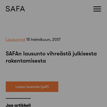
Skip
to
content
Lausunnot
15 helmikuun, 2017
SAFAn lausunto vihreästä julkisesta
rakentamisesta
Lataa lausunto
Jaa artikkeli