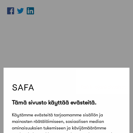
Lue lisää
Kaikki ajankohtaiset
Tämä sivusto käyttää evästeitä.
Työnhakijat
Architect looking for a job
Käytämme evästeitä tarjoamamme sisällön ja
mainosten räätälöimiseen, sosiaalisen median
ominaisuuksien tukemiseen ja kävijämäärämme
Uutiset