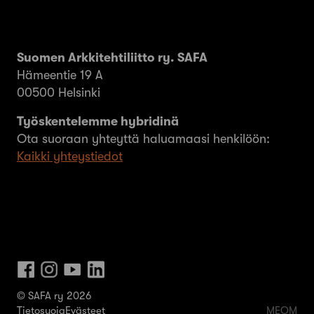
Suomen Arkkitehtiliitto ry. SAFA
Hämeentie 19 A
00500 Helsinki
Työskentelemme hybridinä
Ota suoraan yhteyttä haluamaasi henkilöön:
Kaikki yhteystiedot
© SAFA ry 2026
Tietosuoja
Evästeet
MEOM