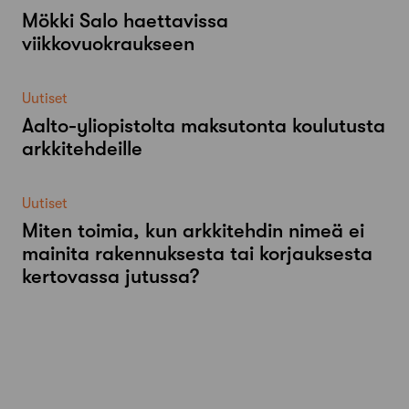
Mökki Salo haettavissa
viikkovuokraukseen
Uutiset
Aalto-​yliopistolta maksutonta koulutusta
arkkitehdeille
Uutiset
Miten toimia, kun arkkitehdin nimeä ei
mainita rakennuksesta tai korjauksesta
kertovassa jutussa?