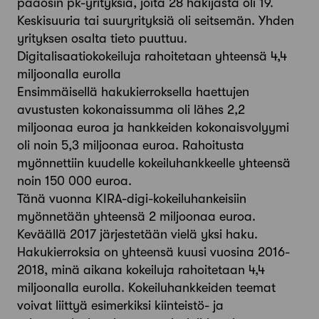
pääosin pk-yrityksiä, joita 28 hakijasta oli 19.
Keskisuuria tai suuryrityksiä oli seitsemän. Yhden
yrityksen osalta tieto puuttuu.
Digitalisaatiokokeiluja rahoitetaan yhteensä 4,4
miljoonalla eurolla
Ensimmäisellä hakukierroksella haettujen
avustusten kokonaissumma oli lähes 2,2
miljoonaa euroa ja hankkeiden kokonaisvolyymi
oli noin 5,3 miljoonaa euroa. Rahoitusta
myönnettiin kuudelle kokeiluhankkeelle yhteensä
noin 150 000 euroa.
Tänä vuonna KIRA-digi-kokeiluhankeisiin
myönnetään yhteensä 2 miljoonaa euroa.
Keväällä 2017 järjestetään vielä yksi haku.
Hakukierroksia on yhteensä kuusi vuosina 2016-
2018, minä aikana kokeiluja rahoitetaan 4,4
miljoonalla eurolla. Kokeiluhankkeiden teemat
voivat liittyä esimerkiksi kiinteistö- ja