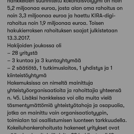
hankkeiden suunniteltu kokonaisvolyymi on noin
5,2 miljoonaa euroa, josta alan oma rahoitus on
noin 3,3 miljoonaa euroa ja haettu KIRA-digi-
rahoitus noin 1,9 miljoonaa euroa. Toisen
hakukierroksen rahoituksen saajat julkistetaan
13.3.2017.
Hakijoiden joukossa oli
– 28 yritystä
– 3 kuntaa ja 3 kuntayhtymää
– 2 säätiötä, 1 tutkimuslaitos, 1 yhdistys ja 1
kiinteistöyhtymä
Hakemuksissa on nimeltä mainittuja
yhteistyöorganisaatioita ja rahoittajia yhteensä
n. 45. Lisäksi hankkeissa voi olla muita vielä
täsmentymättömiä yhteistyötahoja ja osapuolia,
jotka on mainittu vain organisaatiotyypin,
toimialan tai osallistumisen luonteen tarkkuudella.
Kokeiluhankerahoitusta hakeneet yritykset ovat