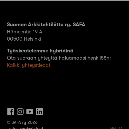
Suomen Arkkitehtiliitto ry. SAFA
Hämeentie 19 A
00500 Helsinki
Työskentelemme hybridinä
Ota suoraan yhteyttä haluamaasi henkilöön:
Kaikki yhteystiedot
© SAFA ry 2026
Tietosuoja
Evästeet
MEOM