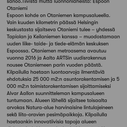
sanoo.Tiivistä mutta luonnonläheistä: Espoon
Otaniemi
Espoon kohde on Otaniemen kampusalueella.
Vain kuuden kilometrin päässä Helsingin
keskustasta sijaitseva Otaniemi tulee – yhdessä
Tapiolan ja Keilaniemen kanssa – muodostamaan
uuden liike- taide- ja tiede-elämän keskuksen
Espoossa. Otaniemen metroasema avautuu
vuonna 2016 ja Aalto ARTSin uudisrakennus
nousee Otaniemeen parin vuoden päästä.
Kilpailulla haetaan luontoarvoja ilmentäviä
ehdotuksia 25 000 m2:n asuntorakentamisen ja 5
000 m2:n toimistorakentamisen sijoittamiseksi
Alvar Aallon suunnitteleman kampusalueen
tuntumaan. Alueen lähellä sijaitsee toisaalta
arvokas Natura-alue harvinaisine lintulajeineen
sekä liito-oravien pesimäpaikkoja. Kilpailulla
haetaankin innovatiivisia tapoja alueen