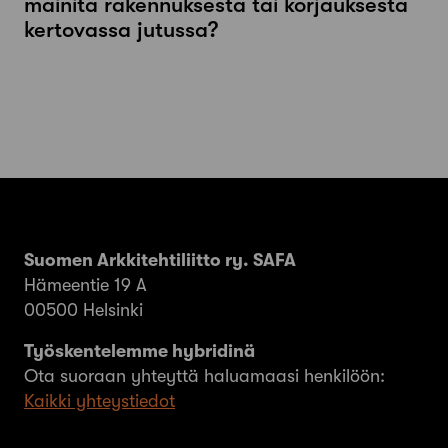
mainita rakennuksesta tai korjauksesta
kertovassa jutussa?
Suomen Arkkitehtiliitto ry. SAFA
Hämeentie 19 A
00500 Helsinki
Työskentelemme hybridinä
Ota suoraan yhteyttä haluamaasi henkilöön:
Kaikki yhteystiedot