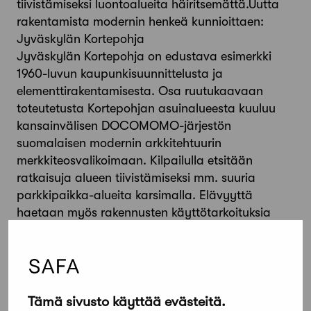
tiivistämiseksi luontoalueita häiritsemättä.Uutta
rakentamista modernin henkeä kunnioittaen:
Jyväskylän Kortepohja
Jyväskylän Kortepohja on edustava esimerkki
1960-luvun kaupunkisuunnittelusta ja
elementtirakentamisesta. Osa ruutukaavaan
toteutetusta Kortepohjan asuinalueesta kuuluu
kansainvälisen DOCOMOMO-järjestön
suomalaisen modernin arkkitehtuurin
merkkiteosvalikoimaan. Kilpailulla etsitään
ratkaisuja alueen tiivistämiseksi mm. suuria
parkkipaikka-alueita karsimalla. Elävyyttä
haetaan myös rakennusten käyttötarkoituksia
monipuolistamalla ja uudistamalla alueen
kaupallisia palveluja. Elinkaarensa päähän
tulleen ostoskeskuksen kohtalo pitää ratkaista.
Keskeistä on toteuttaa tiivistämistä alueen
alkuperäistä henkeä kunnioittaen.Joutomaasta
Tämä sivusto käyttää evästeitä.