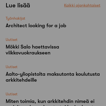
Lue lisää
Kaikki ajankohtaiset
Työnhakijat
Architect looking for a job
Uutiset
Mökki Salo haettavissa
viikkovuokraukseen
Uutiset
Aalto-​yliopistolta maksutonta koulutusta
arkkitehdeille
Uutiset
Miten toimia, kun arkkitehdin nimeä ei