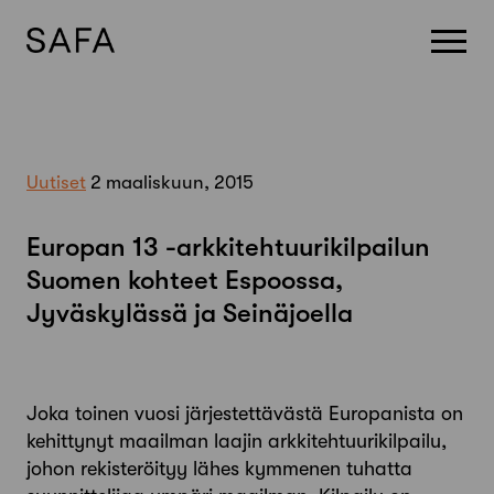
Skip
to
content
Uutiset
2 maaliskuun, 2015
Europan 13 -arkkitehtuurikilpailun
Suomen kohteet Espoossa,
Jyväskylässä ja Seinäjoella
Joka toinen vuosi järjestettävästä Europanista on
kehittynyt maailman laajin arkkitehtuurikilpailu,
johon rekisteröityy lähes kymmenen tuhatta