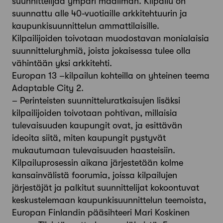
suunnittelijaa ympäri maailman. Kilpailu on
suunnattu alle 40-vuotiaille arkkitehtuurin ja
kaupunkisuunnittelun ammattilaisille.
Kilpailijoiden toivotaan muodostavan monialaisia
suunnitteluryhmiä, joista jokaisessa tulee olla
vähintään yksi arkkitehti.
Europan 13 –kilpailun kohteilla on yhteinen teema
Adaptable City 2.
– Perinteisten suunnitteluratkaisujen lisäksi
kilpailijoiden toivotaan pohtivan, millaisia
tulevaisuuden kaupungit ovat, ja esittävän
ideoita siitä, miten kaupungit pystyvät
mukautumaan tulevaisuuden haasteisiin.
Kilpailuprosessin aikana järjestetään kolme
kansainvälistä foorumia, joissa kilpailujen
järjestäjät ja palkitut suunnittelijat kokoontuvat
keskustelemaan kaupunkisuunnittelun teemoista,
Europan Finlandin pääsihteeri Mari Koskinen