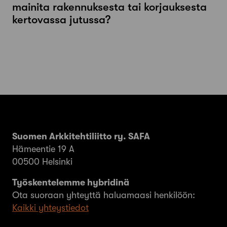
mainita rakennuksesta tai korjauksesta
kertovassa jutussa?
Suomen Arkkitehtiliitto ry. SAFA
Hämeentie 19 A
00500 Helsinki
Työskentelemme hybridinä
Ota suoraan yhteyttä haluamaasi henkilöön:
Kaikki yhteystiedot