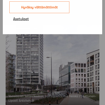
Hyväksy välttämättömät
Asetukset
Vuosaaren seniorikeskus, voittajaehdotus Heiska / Huttunen-
Lipasti Arkkitehdit