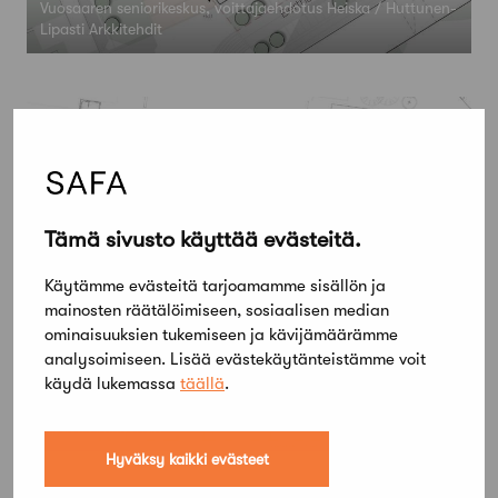
Vuosaaren seniorikeskus, voittajaehdotus Heiska / Huttunen-
Lipasti Arkkitehdit
Tämä sivusto käyttää evästeitä.
Käytämme evästeitä tarjoamamme sisällön ja
mainosten räätälöimiseen, sosiaalisen median
ominaisuuksien tukemiseen ja kävijämäärämme
analysoimiseen. Lisää evästekäytänteistämme voit
käydä lukemassa
täällä
.
Vuosaaren seniorikeskus, voittajaehdotus Heiska / Huttunen-
Lipasti Arkkitehdit
Hyväksy kaikki evästeet