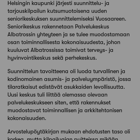
Helsingin kaupunki järjesti suunnittelu- ja
tarjouskilpailun kutsumuotoisena uuden
seniorikeskuksen suunnittelemiseksi Vuosaareen.
Seniorikeskus rakennetaan Palvelukeskus
Albatrossin yhteyteen ja se tulee muodostamaan
osan toiminnallisesta kokonaisuudesta, johon
kuuluvat Albatrossissa toimivat terveys- ja
hyvinvointikeskus sekä perhekeskus.
Suunnittelun tavoitteena oli luoda turvallinen ja
kodinomainen asumis- ja palveluympäristö, jossa
tilaratkaisut edistävät asukkaiden levollisuutta.
Uusi keskus tuli liittää olemassa olevaan
palvelukeskukseen siten, että rakennukset
muodostavat toiminnallisen ja arkkitehtonisen
kokonaisuuden.
Arvostelupöytäkirjan mukaan ehdotusten taso oli
korkea, mutta kilpailuajan puitteissa mikään