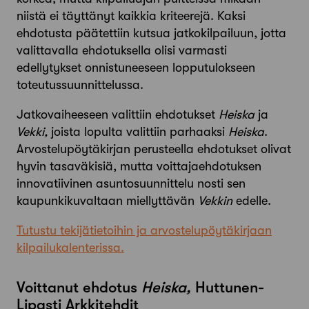
niistä ei täyttänyt kaikkia kriteerejä. Kaksi
ehdotusta päätettiin kutsua jatkokilpailuun, jotta
valittavalla ehdotuksella olisi varmasti
edellytykset onnistuneeseen lopputulokseen
toteutussuunnittelussa.
Jatkovaiheeseen valittiin ehdotukset
Heiska
ja
Vekki,
joista lopulta valittiin parhaaksi
Heiska
.
Arvostelupöytäkirjan perusteella ehdotukset olivat
hyvin tasaväkisiä, mutta voittajaehdotuksen
innovatiivinen asuntosuunnittelu nosti sen
kaupunkikuvaltaan miellyttävän
Vekkin
edelle.
Tutustu tekijätietoihin ja arvostelupöytäkirjaan
kilpailukalenterissa.
Voittanut ehdotus
Heiska,
Huttunen-
Lipasti Arkkitehdit