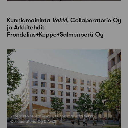
Kunniamaininta
Vekki,
Collaboratorio Oy
ja Arkkitehdit
Frondelius+Keppo+Salmenperä Oy
Vuosaaren seniorikeskus, kunniamaininta Vekki /
Collaboratorio Oy & AFKS