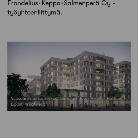
Frondelius+Keppo+Salmenperä Oy -
työyhteenliittymä.
Vuosaaren seniorikeskus, voittajaehdotus Heiska / Huttunen-
Lipasti Arkkitehdit