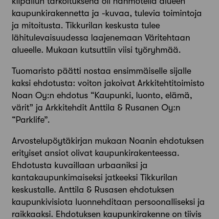
kilpailun tarkoituksena oli hahmotella alueen
kaupunkirakennetta ja -kuvaa, tulevia toimintoja
ja mitoitusta. Tikkurilan keskusta tulee
lähitulevaisuudessa laajenemaan Väritehtaan
alueelle. Mukaan kutsuttiin viisi työryhmää.
Tuomaristo päätti nostaa ensimmäiselle sijalle
kaksi ehdotusta: voiton jakoivat Arkkitehtitoimisto
Noan Oy:n ehdotus “Kaupunki, luonto, elämä,
värit” ja Arkkitehdit Anttila & Rusanen Oy:n
“Parklife”.
Arvostelupöytäkirjan mukaan Noanin ehdotuksen
erityiset ansiot olivat kaupunkirakenteessa.
Ehdotusta kuvaillaan urbaaniksi ja
kantakaupunkimaiseksi jatkeeksi Tikkurilan
keskustalle. Anttila & Rusasen ehdotuksen
kaupunkivisiota luonnehditaan persoonalliseksi ja
raikkaaksi. Ehdotuksen kaupunkirakenne on tiivis