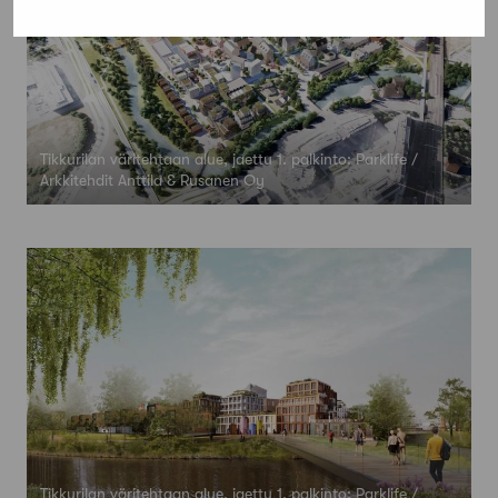
Tikkurilan väritehtaan alue, jaettu 1. palkinto: Parklife /
Arkkitehdit Anttila & Rusanen Oy
Tikkurilan väritehtaan alue, jaettu 1. palkinto: Parklife /