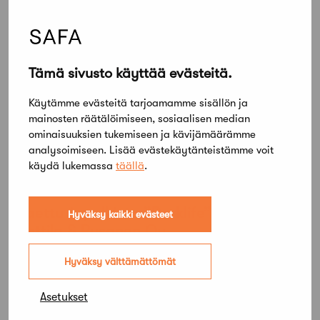
Tämä sivusto käyttää evästeitä.
Käytämme evästeitä tarjoamamme sisällön ja
Tikkurilan väritehtaan alue, jaettu 1. palkinto Jaettu 1.
palkinto Kaupunki, luonto, elämä, värit / Arkkitehtitoimisto
mainosten räätälöimiseen, sosiaalisen median
Noan
ominaisuuksien tukemiseen ja kävijämäärämme
analysoimiseen. Lisää evästekäytänteistämme voit
käydä lukemassa
täällä
.
Jaettu 1. palkinto ”Parklife” / Arkkitehdit
Hyväksy kaikki evästeet
Anttila & Rusanen Oy
Hyväksy välttämättömät
Asetukset