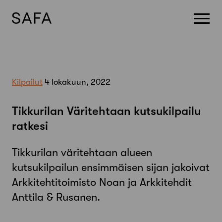
Skip
to
content
Kilpailut
4 lokakuun, 2022
Tikkurilan Väritehtaan kutsukilpailu
ratkesi
Tikkurilan väritehtaan alueen
kutsukilpailun ensimmäisen sijan jakoivat
Arkkitehtitoimisto Noan ja Arkkitehdit
Anttila & Rusanen.