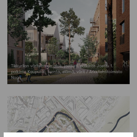
Tikkurilan väritehtaan alue, jaettu 1. palkinto Jaettu 1.
palkinto Kaupunki, luonto, elämä, värit / Arkkitehtitoimisto
Noan