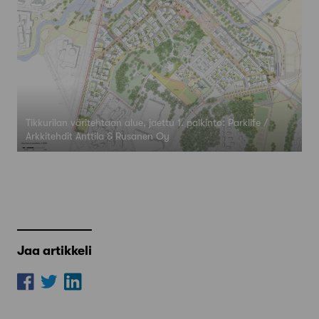
Tikkurilan väritehtaan alue, jaettu 1. palkinto: Parklife /
Arkkitehdit Anttila & Rusanen Oy
Jaa artikkeli