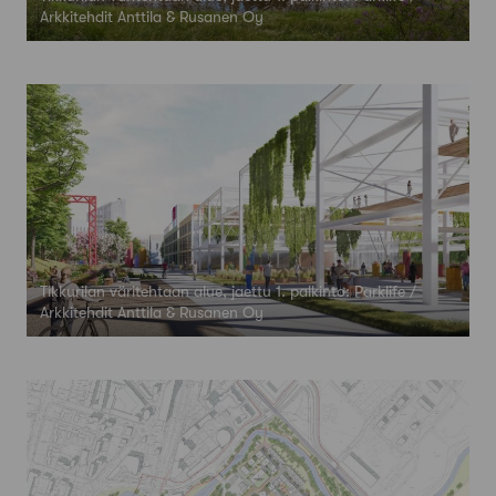
Arkkitehdit Anttila & Rusanen Oy
Tikkurilan väritehtaan alue, jaettu 1. palkinto: Parklife /
Arkkitehdit Anttila & Rusanen Oy