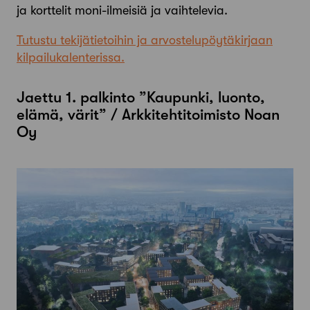
ja korttelit moni-ilmeisiä ja vaihtelevia.
Tutustu tekijätietoihin ja arvostelupöytäkirjaan
kilpailukalenterissa.
Jaettu 1. palkinto ”Kaupunki, luonto,
elämä, värit” / Arkkitehtitoimisto Noan
Oy