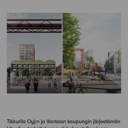
Tikkurilan väritehtaan alue, jaetut 1. palkinnot:
Arkkitehtitoimisto Noan Oy sekä Arkkitehdit Anttila &
Rusanen
Tikkurila Oyj:n ja Vantaan kaupungin järjestämän