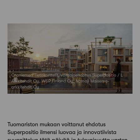
Otaniemen Tietokorttelit, voittajaehdotus Superpositio / L
Arkkitehdit Oy, WSP Finland Oy, Nomaji Maisema-
arkkitehdit Oy
Tuomariston mukaan voittanut ehdotus
Superpositio ilmensi luovaa ja innovatiivista