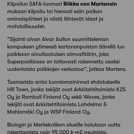
Kilpailun SAFA-tuomari
Riikka von Martensin
mukaan kilpailu toi hienosti esiin paikan
ominaispiirteet ja niistä lähtevät ideat ja
mahdollisuudet.
”Sijainti aivan Alvar Aallon suunnitteleman
kampuksen ytimessä kartanonpuiston äärellä luo
paikkaan ainutlaatuisen atmosfäärin, joka
Superpositiossa on taitavasti rakennettu osaksi
uudenlaista paikkojen verkostoa”, jatkaa Martens.
Tuomaristo antoi kunniamaininnat ehdotukselle
Hill Town, jonka tekijät ovat Arkkitehtitoimisto K2S
Oy ja Ramboll Finland Oy sekä Waves, jonka
tekijät ovat Arkkitehtitoimisto Lahdelma &
Mahlamäki Oy ja WSP Finland Oy.
Biologin ja Meritekniikan alueille halutaan uutta
rakentamista noin 95 000 k-m2 asumista,