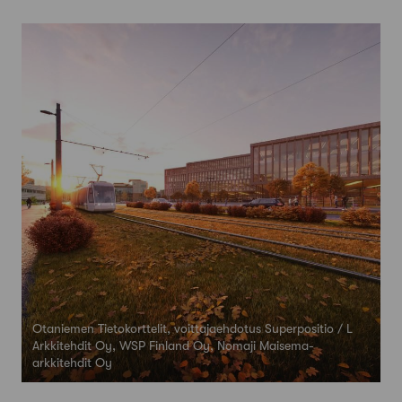
Otaniemen Tietokorttelit, voittajaehdotus Superpositio / L
Arkkitehdit Oy, WSP Finland Oy, Nomaji Maisema-
arkkitehdit Oy