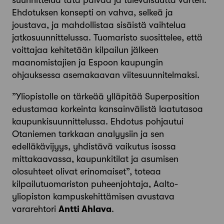
suunnittelua tätä päivää ja tulevaisuutta varten.
Ehdotuksen konsepti on vahva, selkeä ja
joustava, ja mahdollistaa sisäistä vaihtelua
jatkosuunnittelussa. Tuomaristo suosittelee, että
voittajaa kehitetään kilpailun jälkeen
maanomistajien ja Espoon kaupungin
ohjauksessa asemakaavan viitesuunnitelmaksi.
”Yliopistolle on tärkeää ylläpitää Superposition
edustamaa korkeinta kansainvälistä laatutasoa
kaupunkisuunnittelussa. Ehdotus pohjautui
Otaniemen tarkkaan analyysiin ja sen
edelläkävijyys, yhdistävä vaikutus isossa
mittakaavassa, kaupunkitilat ja asumisen
olosuhteet olivat erinomaiset”, toteaa
kilpailutuomariston puheenjohtaja, Aalto-
yliopiston kampuskehittämisen avustava
vararehtori
Antti Ahlava
.