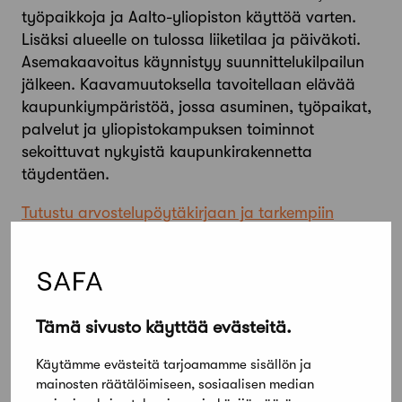
työpaikkoja ja Aalto-yliopiston käyttöä varten.
Lisäksi alueelle on tulossa liiketilaa ja päiväkoti.
Asemakaavoitus käynnistyy suunnittelukilpailun
jälkeen. Kaavamuutoksella tavoitellaan elävää
kaupunkiympäristöä, jossa asuminen, työpaikat,
palvelut ja yliopistokampuksen toiminnot
sekoittuvat nykyistä kaupunkirakennetta
täydentäen.
Tutustu arvostelupöytäkirjaan ja tarkempiin
tekijätietoihin kilpailukalenterissa.
Tämä sivusto käyttää evästeitä.
Käytämme evästeitä tarjoamamme sisällön ja
mainosten räätälöimiseen, sosiaalisen median