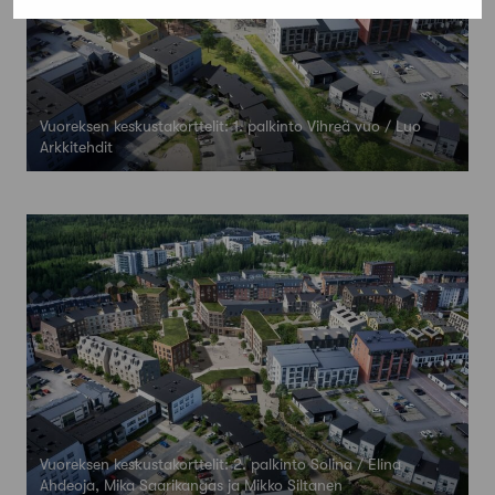
Vuoreksen keskustakorttelit: 1. palkinto Vihreä vuo / Luo
Arkkitehdit
Vuoreksen keskustakorttelit: 2. palkinto Solina / Elina
Ahdeoja, Mika Saarikangas ja Mikko Siltanen