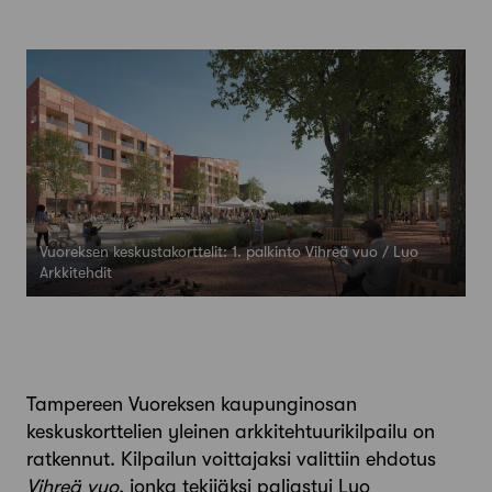
Vuoreksen keskustakorttelit: 1. palkinto Vihreä vuo / Luo
Arkkitehdit
Tampereen Vuoreksen kaupunginosan
keskuskorttelien yleinen arkkitehtuurikilpailu on
ratkennut. Kilpailun voittajaksi valittiin ehdotus
Vihreä vuo
, jonka tekijäksi paljastui Luo