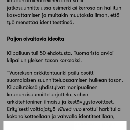
kaupunkirakenteellinen idea sallii
jatkosuunnittelussa esimerkiksi kerrosalan hallitun
kasvattamisen ja muitakin muutoksia ilman, että
työ menettää identiteettinsä.
Paljon oivaltavia ideoita
Kilpailuun tuli 50 ehdotusta. Tuomaristo arvioi
kilpailun yleisen tason korkeaksi.
”Vuoreksen arkkitehtuurikilpailu osoitti
suomalaisen suunnitteluosaamisen huikean tason.
Kilpailutöissä yhdistyivät monipuolinen
kaupunkisuunnitteluajattelu, vahva
arkkitehtoninen ilmaisu ja kestävyystavoitteet.
Erityisesti voittajatyö
Vihreä vuo
erottui harkitulla
kokonaisotteellaan ja vahvalla identiteetillään,
mutta myös muissa palkituissa töissä oli paljon