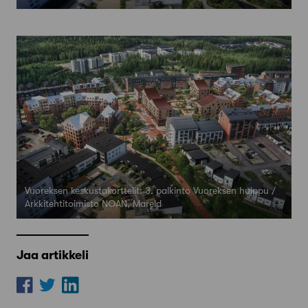
Vuoreksen keskustakorttelit: 3. palkinto Vuoreksen huippu /
Arkkitehtitoimisto NOAN, Mareld
Jaa artikkeli