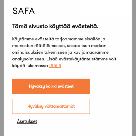
oivaltavia ideoita alueen kehittämiseen”, toteaa
kilpailun tuomariston puheenjohtaja,
kaupunkiympäristön palvelualueen
apulaispormestari
Ilkka Porttikivi
Tampereen
Tämä sivusto käyttää evästeitä.
kaupungin tiedotteessa.
Käytämme evästeitä tarjoamamme sisällön ja
Toiselle sijalle tuli ehdotus
Solina
ja kolmannelle
mainosten räätälöimiseen, sosiaalisen median
ehdotus
Vuoreksen huippu
. Kaksi työtä eli ehdotus
ominaisuuksien tukemiseen ja kävijämäärämme
analysoimiseen. Lisää evästekäytänteistämme voit
Cor
ja ehdotus
Räsykatot
lunastettiin. Tuomaristo
käydä lukemassa
täällä
.
antoi myös kunniamaininnan ehdotukselle
Humu
.
Tutustu tekijätietoihin ja arvostelupöytäkirjaan
Hyväksy kaikki evästeet
kilpailukalenterissa
Hyväksy välttämättömät
Asetukset