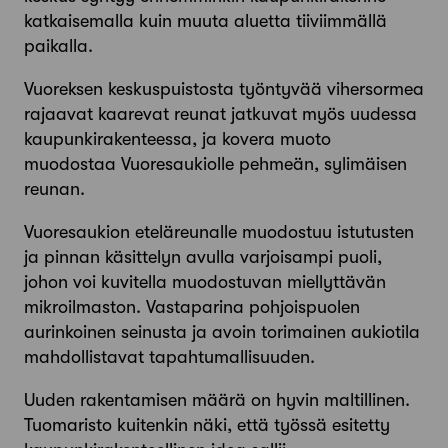
katkaisemalla kuin muuta aluetta tiiviimmällä
paikalla.
Vuoreksen keskuspuistosta työntyvää vihersormea
rajaavat kaarevat reunat jatkuvat myös uudessa
kaupunkirakenteessa, ja kovera muoto
muodostaa Vuoresaukiolle pehmeän, sylimäisen
reunan.
Vuoresaukion eteläreunalle muodostuu istutusten
ja pinnan käsittelyn avulla varjoisampi puoli,
johon voi kuvitella muodostuvan miellyttävän
mikroilmaston. Vastaparina pohjoispuolen
aurinkoinen seinusta ja avoin torimainen aukiotila
mahdollistavat tapahtumallisuuden.
Uuden rakentamisen määrä on hyvin maltillinen.
Tuomaristo kuitenkin näki, että työssä esitetty