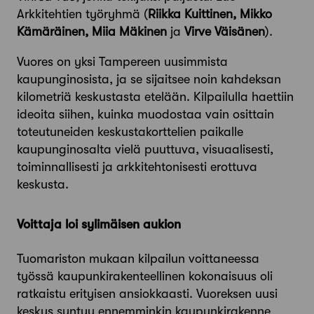
Arkkitehtien työryhmä (
Riikka Kuittinen, Mikko
Kämäräinen, Miia Mäkinen
ja
Virve Väisänen
).
Vuores on yksi Tampereen uusimmista
kaupunginosista, ja se sijaitsee noin kahdeksan
kilometriä keskustasta etelään. Kilpailulla haettiin
ideoita siihen, kuinka muodostaa vain osittain
toteutuneiden keskustakorttelien paikalle
kaupunginosalta vielä puuttuva, visuaalisesti,
toiminnallisesti ja arkkitehtonisesti erottuva
keskusta.
Voittaja loi sylimäisen aukion
Tuomariston mukaan kilpailun voittaneessa
työssä kaupunkirakenteellinen kokonaisuus oli
ratkaistu erityisen ansiokkaasti. Vuoreksen uusi
keskus syntyy ennemminkin kaupunkirakenne