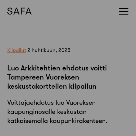
Skip
to
content
Kilpailut
2 huhtikuun, 2025
Luo Arkkitehtien ehdotus voitti
Tampereen Vuoreksen
keskustakorttelien kilpailun
Voittajaehdotus luo Vuoreksen
kaupunginosalle keskustan
katkaisemalla kaupunkirakenteen.